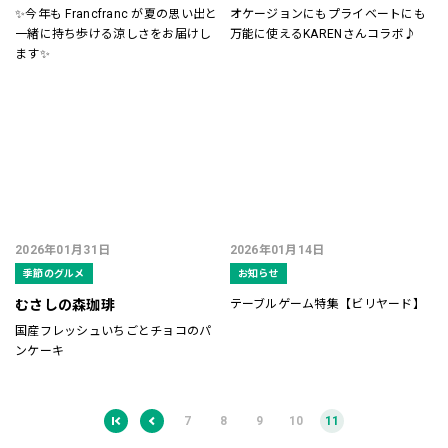
✨今年も Francfranc が夏の思い出と
オケージョンにもプライベートにも
一緒に持ち歩ける涼しさをお届けし
万能に使えるKARENさんコラボ♪
ます✨
2026年01月31日
2026年01月14日
季節のグルメ
お知らせ
むさしの森珈琲
テーブルゲーム特集【ビリヤード】
国産フレッシュいちごとチョコのパ
ンケーキ
7
8
9
10
11