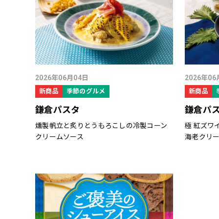
2026年06月04日
2026年06
新商品
季節のグルメ
新商品
鎌倉パスタ
鎌倉パ
燻製帆立と炙りとうもろこしの冷製コーン
極 紅ズワ
クリームソース
海老クリ