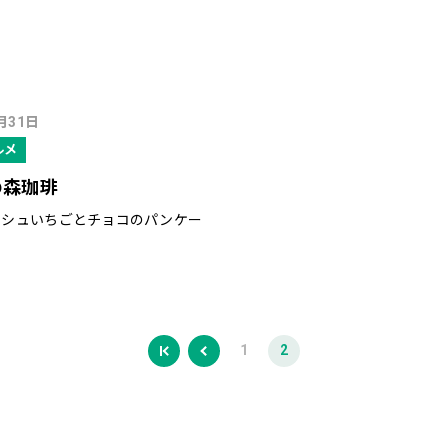
月31日
ルメ
の森珈琲
ッシュいちごとチョコのパンケー
1
2