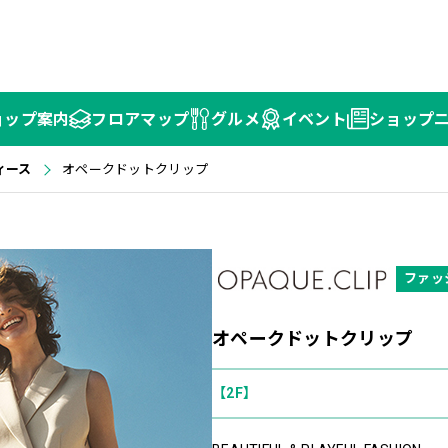
ョップ
案内
フロア
マップ
グルメ
イベント
ショップ
ィース
オペークドットクリップ
ファッ
オペークドットクリップ
【2F】