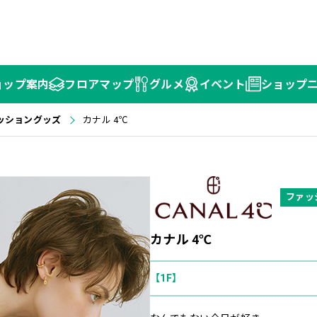
ョップ
案内
フロア
マップ
グルメ
イベント
ショップ
ッショングッズ
カナル 4℃
ファッ
カナル 4℃
【1F】