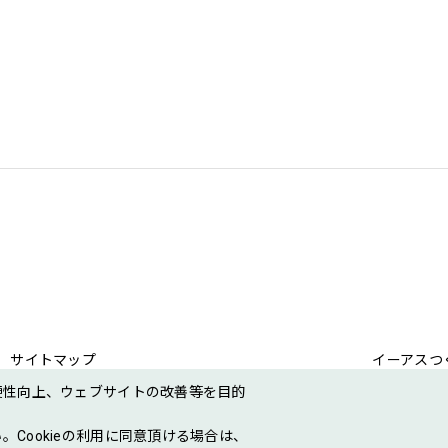
サイトマップ
イーアスつ
便性向上、ウェブサイトの改善等を目的
せ
個人情報保護方針
イーアスつくば 従業員専用ページ
。Cookieの利用に同意頂ける場合は、