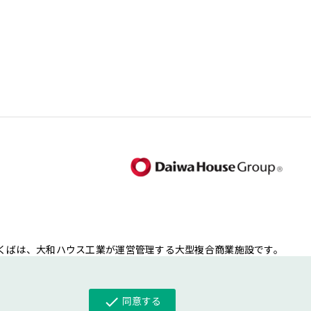
くばは、大和ハウス工業が運営管理する大型複合商業施設です。
check
同意する