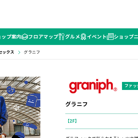
ョップ
案内
フロア
マップ
グルメ
イベント
ショップ
セックス
グラニフ
ファッ
グラニフ
【2F】