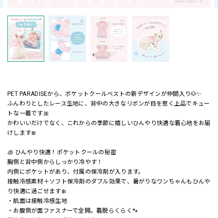
PET PARADISEから、ポケットクールベストの新デザインが仲間入り🐶✨
ふんわりとしたレース生地に、背中の大きなリボンが目を惹く上品でキュー
トな一着です🎀
かわいいだけでなく、これからの季節に嬉しいひんやり快適な着心地をお届
けします❄️
🧊 ひんやり快適！ポケットクールの秘密
胸側と背中側からしっかり冷やす！
内側にポケットがあり、付属の保冷剤が入ります。
接触冷感素材＋ソフト保冷剤のダブル効果で、暑がりなワンちゃんもひんや
り快適に過ごせます❄️
・肌面は接触冷感生地
・お腹側が面ファスナーで全開。着脱らくらく🐾