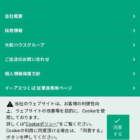
会社概要
採用情報
大和ハウスグループ
ご出店のお問い合わせ
個人情報保護方針
イーアスつくば 従業員専用ページ
warning
当社のウェブサイトは、お客様の利便性向
上、ウェブサイトの改善等を目的に、Cookieを使
用しております。
check
Copyright DAIWA HOUSE INDUSTRY CO.,LTD
詳しくは”
Cookieポリシー
”をご覧ください。
All rights reserved.
同意
Cookieの利用に同意頂ける場合は、「同意する」
する
ボタンを押してください。