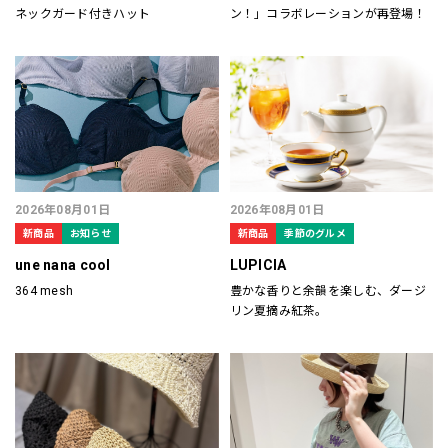
ネックガード付きハット
ン！」コラボレーションが再登場！
2026年08月01日
2026年08月01日
新商品
お知らせ
新商品
季節のグルメ
une nana cool
LUPICIA
364 mesh
豊かな香りと余韻を楽しむ、ダージ
リン夏摘み紅茶。