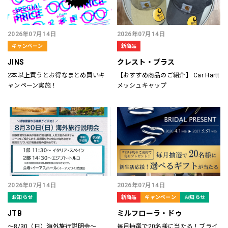
2026年07月14日
2026年07月14日
キャンペーン
新商品
JINS
クレスト・プラス
2本以上買うとお得なまとめ買いキ
【おすすめ商品のご紹介】 Car Hartt
ャンペーン実施！
メッシュキャップ
2026年07月14日
2026年07月14日
お知らせ
新商品
キャンペーン
お知らせ
JTB
ミルフローラ・ドゥ
～8/30（日）海外旅行説明会～
毎月抽選で20名様に当たる！ブライ