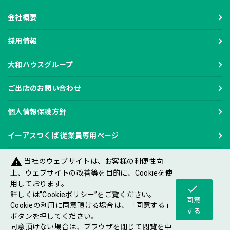
会社概要
採用情報
大和ハウスグループ
ご出店のお問い合わせ
個人情報保護方針
イーアスつくば 従業員専用ページ
warning
当社のウェブサイトは、お客様の利便性向
上、ウェブサイトの改善等を目的に、Cookieを使
用しております。
check
Copyright DAIWA HOUSE INDUSTRY CO.,LTD
詳しくは”
Cookieポリシー
”をご覧ください。
All rights reserved.
同意
Cookieの利用に同意頂ける場合は、「同意する」
する
ボタンを押してください。
同意頂けない場合は、ブラウザを閉じて閲覧を中