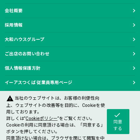
会社概要
採用情報
大和ハウスグループ
ご出店のお問い合わせ
個人情報保護方針
イーアスつくば 従業員専用ページ
warning
当社のウェブサイトは、お客様の利便性向
上、ウェブサイトの改善等を目的に、Cookieを使
用しております。
check
Copyright DAIWA HOUSE INDUSTRY CO.,LTD
詳しくは”
Cookieポリシー
”をご覧ください。
All rights reserved.
同意
Cookieの利用に同意頂ける場合は、「同意する」
する
ボタンを押してください。
同意頂けない場合は、ブラウザを閉じて閲覧を中