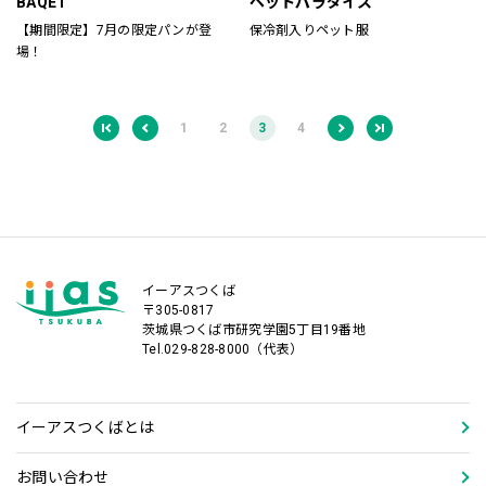
BAQET
ペットパラダイス
【期間限定】7月の限定パンが登
保冷剤入りペット服
場！​​​​
1
2
3
4
イーアスつくば
〒305-0817
茨城県つくば市研究学園5丁目19番地
Tel.029-828-8000（代表）
イーアスつくばとは
お問い合わせ