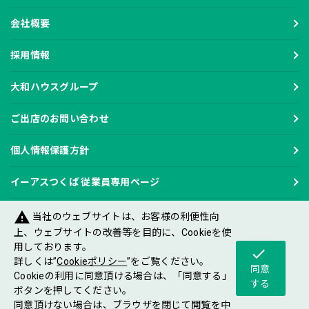
会社概要
採用情報
大和ハウスグループ
ご出店のお問い合わせ
個人情報保護方針
イーアスつくば 従業員専用ページ
warning
当社のウェブサイトは、お客様の利便性向
上、ウェブサイトの改善等を目的に、Cookieを使
用しております。
check
Copyright DAIWA HOUSE INDUSTRY CO.,LTD
詳しくは”
Cookieポリシー
”をご覧ください。
All rights reserved.
同意
Cookieの利用に同意頂ける場合は、「同意する」
する
ボタンを押してください。
同意頂けない場合は、ブラウザを閉じて閲覧を中