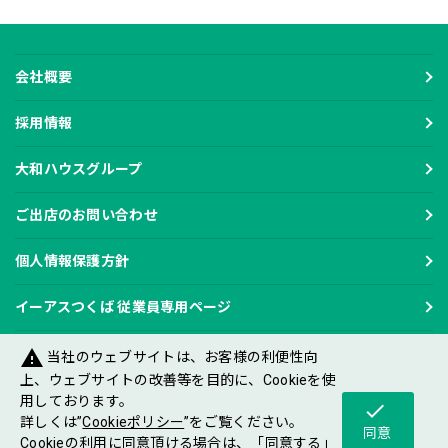
会社概要
採用情報
大和ハウスグループ
ご出店のお問い合わせ
個人情報保護方針
イーアスつくば 従業員専用ページ
warning
当社のウェブサイトは、お客様の利便性向
上、ウェブサイトの改善等を目的に、Cookieを使
用しております。
check
Copyright DAIWA HOUSE INDUSTRY CO.,LTD
詳しくは”
Cookieポリシー
”をご覧ください。
All rights reserved.
同意
Cookieの利用に同意頂ける場合は、「同意する」