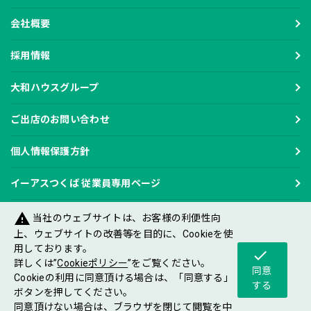
会社概要
採用情報
大和ハウスグループ
ご出店のお問い合わせ
個人情報保護方針
イーアスつくば 従業員専用ページ
warning
当社のウェブサイトは、お客様の利便性向
上、ウェブサイトの改善等を目的に、Cookieを使
用しております。
check
Copyright DAIWA HOUSE INDUSTRY CO.,LTD
詳しくは”
Cookieポリシー
”をご覧ください。
All rights reserved.
同意
Cookieの利用に同意頂ける場合は、「同意する」
する
ボタンを押してください。
同意頂けない場合は、ブラウザを閉じて閲覧を中