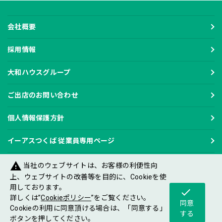
会社概要
採用情報
大和ハウスグループ
ご出店のお問い合わせ
個人情報保護方針
イーアスつくば 従業員専用ページ
warning
当社のウェブサイトは、お客様の利便性向
上、ウェブサイトの改善等を目的に、Cookieを使
用しております。
check
Copyright DAIWA HOUSE INDUSTRY CO.,LTD
詳しくは”
Cookieポリシー
”をご覧ください。
All rights reserved.
同意
Cookieの利用に同意頂ける場合は、「同意する」
する
ボタンを押してください。