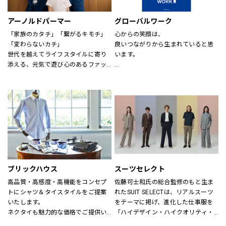
アーノルドパーマー
グローバルワーク
「家族のカタチ」「繋がるキモチ」
心からの笑顔は、
「変わらないカチ」
良いつながりから生まれていると思
世代を越えてライフスタイルに寄り
います。
添える、元気で遊び心のあるファッ
ションを。
あなたが会いたい人に、もっと会い
時代、世代を問わずに世界中で愛さ
たくなる服を。
れている「アーノルド パーマー」で
あなたの大切な人と、もっと笑顔に
す。
なれる服を。
※イーアスつくば店ではキッズの取
心地よさや好感を大切にした
扱いはございません。
“Good Feeling Wear”で
そんなつながりを、笑顔を、つくり
続けます。
ブリックハウス
スーツセレクト
Live together
高品質・高感度・高機能をコンセプ
佐藤可士和氏の総合監修のもと生ま
ともに生きよう
トにシャツ＆タイスタイルをご提案
れたSUIT SELECTは、リアルスーツ
いたします。
をテーマに掲げ、進化した仕事服を
ネクタイも魅力的な価格でご提供い
「ハイデザイン・ハイクオリティ・
たします。
ロープライス」にて実現し、ファッ