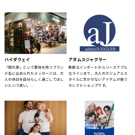
め、靴・雑貨などトータルなファッ
が慣れ親しんだ東海岸のクラシッ
ションを取り揃えています。
ク・アメリカン・クールなスタイル
定期的にお得なキャンペーンも開
にモダンなツイストを加えた、遊び
催！皆様のご来店を心よりお待ちし
心と上品さが特徴です。
ております！
ハイダウェイ
アダムスジャグラー
「隠れ家」という意味を持つブラン
斬新なインポートからリーズナブル
ド名に込められたメッセージは、大
なラインまで、大人のカジュアルス
人の休日を自分らしく過ごしてほし
タイルに欠かせないアイテムが揃う
いという思い。
セレクトショップです。
それを象徴するようなメンズアイテ
ムを揃えています。