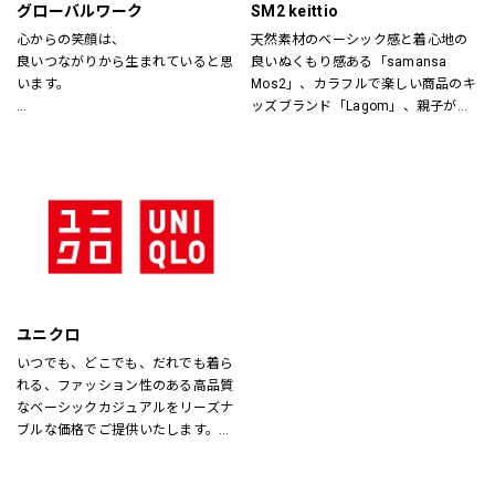
グローバルワーク
SM2 keittio
心からの笑顔は、
天然素材のベーシック感と着心地の
良いつながりから生まれていると思
良いぬくもり感ある「samansa 
います。
Mos2」、カラフルで楽しい商品のキ
ッズブランド「Lagom」、親子が楽
あなたが会いたい人に、もっと会い
しく過ごすカジュアルな暮らしの空
たくなる服を。
間を提案します。
あなたの大切な人と、もっと笑顔に
なれる服を。
心地よさや好感を大切にした
“Good Feeling Wear”で
そんなつながりを、笑顔を、つくり
続けます。
ユニクロ
Live together
いつでも、どこでも、だれでも着ら
ともに生きよう
れる、ファッション性のある高品質
なベーシックカジュアルをリーズナ
ブルな価格でご提供いたします。
店内は「白い空間」「清潔感」「ク
リア感」をキーワードとして店内を