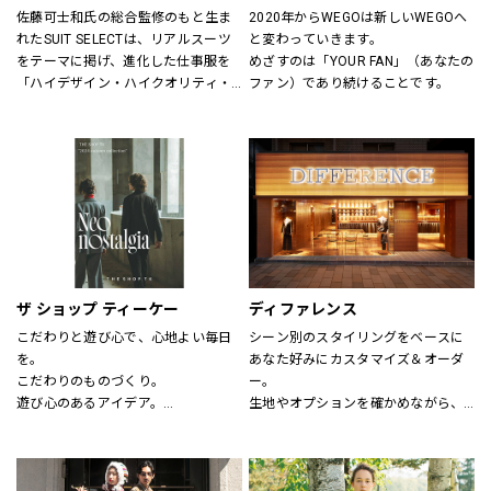
佐藤可士和氏の総合監修のもと生ま
2020年からWEGOは新しいWEGOへ
れたSUIT SELECTは、リアルスーツ
と変わっていきます。
をテーマに掲げ、進化した仕事服を
めざすのは「YOUR FAN」（あなたの
「ハイデザイン・ハイクオリティ・
ファン）であり続けることです。
ロープライス」にて実現し、ファッ
ションとしてだけの服ではなく、新
しいビジネスユースな仕事服として
提案しています。
“選ぶ・着る・楽しむ”をテーマに
「合理的に選ぶ事」「楽しく選ぶ
事」その両者がまったく矛盾しない
事を証明する、スーツの新しい買い
方そのものをデザインしたショップ
です。
ザ ショップ ティーケー
ディファレンス
こだわりと遊び心で、心地よい毎日
シーン別のスタイリングをベースに
を。
あなた好みにカスタマイズ＆オーダ
こだわりのものづくり。
ー。
遊び心のあるアイデア。
生地やオプションを確かめながら、
嬉しいプライス。
プロのテイラーに相談できます。
そして、みんなの笑顔。
THE SHOP TKは、心地よい毎日をデ