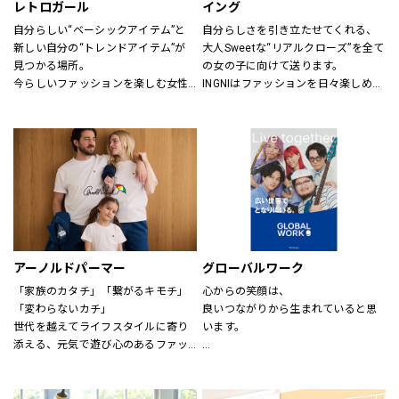
レトロガール
イング
自分らしい“ベーシックアイテム”と
自分らしさを引き立たせてくれる、
新しい自分の“トレンドアイテム”が
大人Sweetな“リアルクローズ”を全て
見つかる場所。
の女の子に向けて送ります。
今らしいファッションを楽しむ女性
INGNIはファッションを日々楽しめ
のためのブランド。
る、トレンドMIXアイテムを、枠に
とらわれない自由な発想で展開して
いきます。
アーノルドパーマー
グローバルワーク
「家族のカタチ」「繋がるキモチ」
心からの笑顔は、
「変わらないカチ」
良いつながりから生まれていると思
世代を越えてライフスタイルに寄り
います。
添える、元気で遊び心のあるファッ
ションを。
あなたが会いたい人に、もっと会い
時代、世代を問わずに世界中で愛さ
たくなる服を。
れている「アーノルド パーマー」で
あなたの大切な人と、もっと笑顔に