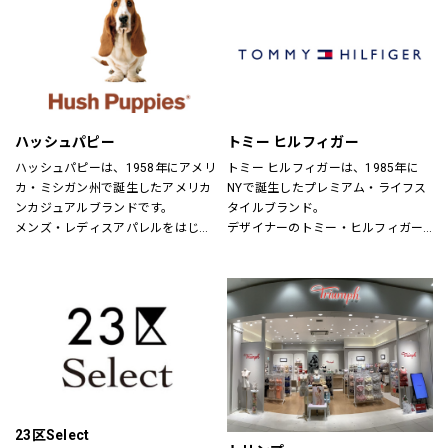
パドカレ（pas de calais）、ヴラス
ブラム（Vlas Blomme）、グプティ
ハ(GUPTIHA)、コットンハウスアヤ
（CottonHouse Aya）、バスコ
(BASCO)、クロニクル(chronicle)、
ヌメ（nume）、ヴーム（vm）、ミ
ズイロインド（mizuiroind）、ミデ
ハッシュパピー
トミー ヒルフィガー
ィウミ（MidiUmi）、エトレリー
（etre relie）、ノンブルアンペール
ハッシュパピーは、1958年にアメリ
トミー ヒルフィガーは、1985年に
（NOMBRE IMPAIR）、フィルデフェ
カ・ミシガン州で誕生したアメリカ
NYで誕生したプレミアム・ライフス
ール（FIL DE FER）、秋霞堂（シュ
ンカジュアルブランドです。
タイルブランド。
ウカドウ）、アントゲージ
メンズ・レディスアパレルをはじ
デザイナーのトミー・ヒルフィガー
（ANTGAUGE）、マイカ&ディール
め、靴・雑貨などトータルなファッ
が慣れ親しんだ東海岸のクラシッ
（MICA&DEAL）、ブランバスク
ションを取り揃えています。
ク・アメリカン・クールなスタイル
（BLANC basque）、カーキ
定期的にお得なキャンペーンも開
にモダンなツイストを加えた、遊び
（KHA:KI）、ケレン（KELEN）、ラ
催！皆様のご来店を心よりお待ちし
心と上品さが特徴です。
プレ（RaPPELER）、ルシェルドハ
ております！
リス(le ciel deHARRISS)、トランジ
ットパーサッチ(TRANSIT PAR-
SUCH)、スタンプアンドダイアリー
(STAMP AND DIARY)、ユティリテ
(Utilite)、インディマーク
23区Select
(INDIMARK)、イェン(YENN)、シニヨ