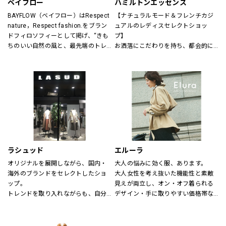
ベイフロー
ハミルトンエッセンス
BAYFLOW（ベイフロー）はRespect 
【ナチュラルモード＆フレンチカジ
nature，Respect fashion.をブラン
ュアルのレディスセレクトショッ
ドフィロソフィーとして掲げ、“きも
プ】
ちのいい自然の風と、最先端のトレ
お洒落にこだわりを持ち、都会的に
ンドの風。
洗練された年齢を超えた楽しみ方を
そんなふたつの心地よさを感じられ
する大人の女性に向けたスタイル提
るような、健康的で、スタイリッシ
案型セレクトショップ。
ュなライフスタイル”を提案するブラ
自然空間に存在する色と素材、様々
ンドです。
なテイストが融合した居心地の良い
店内でくつろぎながらお洒落が楽し
める、そんな空間をご提供します。
～メンバーズカードについて～
5,500円（税込）お買い上げ毎に、ス
ラシュッド
エルーラ
タンプ1個を捺印致します。
オリジナルを展開しながら、国内・
大人の悩みに効く服、あります。
24個スタンプで5,500円の割引カー
海外のブランドをセレクトしたショ
大人女性を考え抜いた機能性と素敵
ドとしてご利用頂けます。
ップ。
見えが両立し、オン・オフ着られる
有効期限はございません。全店舗に
トレンドを取り入れながらも、自分
デザイン・手に取りやすい価格帯な
て使用できます。
らしさを大切にする女性へ。
ど、大人にとって「ちょうどいい」
が叶う“救世主ブランド”です。
【取り扱いブランド】