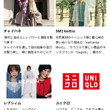
ザインします。
チャイハネ
SM2 keittio
-現代に自分らしいパワーと個性を取
天然素材のベーシック感と着心地の
り戻す-
良いぬくもり感ある「samansa 
チャイハネを通して自分自身の活力
Mos2」、カラフルで楽しい商品のキ
を取り戻し、輝く個性をたのしんで
ッズブランド「Lagom」、親子が楽
もらいたい。
しく過ごすカジュアルな暮らしの空
シーズンでのテーマを通じて、ライ
間を提案します。
フスタイル提案や価値観の共有を計
り、現代生活において、必要な活気
を取り戻す力になりたいと考えてい
ます。
レプシィム
ユニクロ
しなやかに、シンプルに。
いつでも、どこでも、だれでも着ら