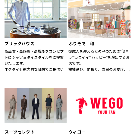
す。
なれる服を。
※イーアスつくば店ではキッズの取
心地よさや好感を大切にした
扱いはございません。
“Good Feeling Wear”で
そんなつながりを、笑顔を、つくり
続けます。
ブリックハウス
ふりそで 和
Live together
高品質・高感度・高機能をコンセプ
御成人を迎える女の子のための”似合
ともに生きよう
トにシャツ＆タイスタイルをご提案
う””カワイイ””ハッピー”を演出するお
いたします。
店です。
ネクタイも魅力的な価格でご提供い
振袖選び、前撮り、当日のお支度、
たします。
全てお任せ！
サイズのわからない方には、採寸も
1880年創業の老舗着物屋さんが提案
いたします。
する新しい振袖専門店。
スタッフにお気軽にお声かけくださ
コーディネートは自由自在。
い。
あなただけのオンリーワンをお手伝
いします。
スーツセレクト
ウィゴー