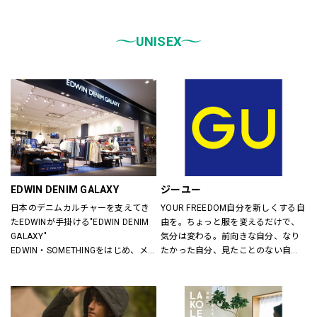
統一しております。
また、メンズ、ウィメンズ、キッズ
などをゾーンに分けて配置し、広
UNISEX
く、明るい店舗で快適なお買物をし
ていただけるよう心がけておりま
す。
どうぞご来店ください。
EDWIN DENIM GALAXY
ジーユー
日本のデニムカルチャーを支えてき
YOUR FREEDOM自分を新しくする自
たEDWINが手掛ける"EDWIN DENIM 
由を。ちょっと服を変えるだけで、
GALAXY"
気分は変わる。前向きな自分、なり
EDWIN・SOMETHINGをはじめ、メ
たかった自分、見たことのない自
ンズ・レディースのデニムを中心に
分。誰だって、まいにち新しい自分
オーセンティックなアイテムからト
に出会える。旬で、心地よい服を。
レンドアイテムまで豊富なランナッ
いまの気分で、もっと自由に。GU
プを取り揃えます。
は、自由。