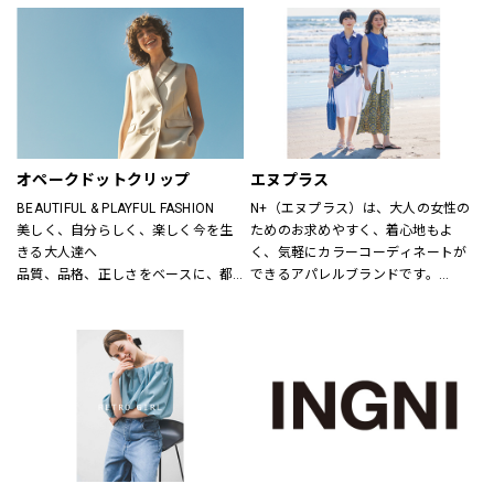
ニットだから、ひたすら心地いい靴
り小物品まで取り揃え、ファッショ
「steppi（ステッピ）」
ンをトータルで提案しています。
公式オンラインストア「ONWARD 
CROSSET」でお選びいただいた商品
を取り寄せて、店舗にてご試着、ご
購入いただける「クリック&トライ」
も対応しております。
オペークドットクリップ
エヌプラス
BEAUTIFUL & PLAYFUL FASHION
N+（エヌプラス）は、大人の女性の
美しく、自分らしく、楽しく今を生
ためのお求めやすく、着心地もよ
きる大人達へ
く、気軽にカラーコーディネートが
品質、品格、正しさをベースに、都
できるアパレルブランドです。
会的で洗練された、良質なライフス
体形の変化にも対応できる豊富なサ
タイルとファッションの楽しさ、新
イズやパターン、日常でのお手入れ
しさとの出会いを提案します
が簡単なアイテムなどを提案しま
す。