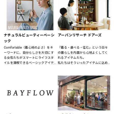
結婚式、お別れ、パーティー、そし
毎日着れるシンプルなものからデザ
てちょっとしたお出かけなど
インにこだわった商品、そして最新
特別な日も、日常も様々なシーンで
のお値打ちファッションも用意して
着まわせるアイテムをトータルに
います。
提案する新しいフォーマルコンセプ
特別なルートで仕入れた商品にきっ
トショップ。
と満足いただけるはずです。
ナチュラルビューティーベーシ
アーバンリサーチ ドアーズ
礼服、喪服、パーティードレス、ロ
ック
ングドレス、ブライダルドレス、セ
Comfortable（着心地のよさ）をキ
「着る・食べる・住む」という日々
レモニースーツ、アクセサリー等、
ーワードに、自分らしさを大切にす
の暮らしを内面から心地よくしてく
フォーマルアイテムをトータルコー
る女性たちがスマートにライフスタ
れるアイテムたち。
ディネートで提案させていただきま
イルを満喫できるベーシックアイテ
私たちはそういったアイテムに込め
す。
ムを揃えています。
られた、思いを伝える橋渡し役とし
7号から19号までサイズバリエーシ
程よくトレンドを取り入れたライン
て、また、ファッションを通した
ョンも豊富に取り揃えてお待ちして
ナップを、自在なコーディネートを
「新しい価値観へのドア」を開く案
おります。
楽しめる幅広い商品展開により、オ
内役として、日々の暮らしの中で大
ンからオフまでをサポートします。
切なものを一緒に見つけていきたい
と考えています。
あなたらしいスタイル、あなたにと
ってのベーシックを、DOORSへ探し
にきてください。