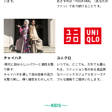
います。
めざすのは「YOUR FAN」（あなたの
ファン）であり続けることです。
あなたが会いたい人に、もっと会い
たくなる服を。
あなたの大切な人と、もっと笑顔に
なれる服を。
心地よさや好感を大切にした
“Good Feeling Wear”で
そんなつながりを、笑顔を、つくり
続けます。
チャイハネ
ユニクロ
Live together
-現代に自分らしいパワーと個性を取
いつでも、どこでも、だれでも着ら
ともに生きよう
り戻す-
れる、ファッション性のある高品質
チャイハネを通して自分自身の活力
なベーシックカジュアルをリーズナ
を取り戻し、輝く個性をたのしんで
ブルな価格でご提供いたします。
もらいたい。
店内は「白い空間」「清潔感」「ク
シーズンでのテーマを通じて、ライ
リア感」をキーワードとして店内を
フスタイル提案や価値観の共有を計
統一しております。
り、現代生活において、必要な活気
また、メンズ、ウィメンズ、キッズ
を取り戻す力になりたいと考えてい
KIDS
などをゾーンに分けて配置し、広
ます。
く、明るい店舗で快適なお買物をし