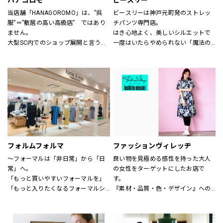
ハナゴロモ
ビースリー
当店舗「HANAGOROMO」は、”呉
ビースリーは神戸元町発のストレッ
服”＝”敷居の高い高級店”　ではあり
チパンツ専門店。
ません。
はき心地よく、美しいシルエットで
大型SC内でのショップ展開と言う利
一度はいたらやめられない「魔法の
点を活かし、明るく、どなたでも気
パンツ」と呼ばれるほど。
軽に立ち寄って頂ける店舗作りを目
シーズンごとに登場する、新デザイ
指しています。
ンや限定カラーも人気です。
ローマ字屋号や店舗レイアウト等も
サイズも3号～21号と豊富に揃いま
若い感性を生かし、幅広い年齢層の
す。（カラーにより異なります）
お客様を対象にした店舗となってい
ショップでは、パンツフィッターが
ます。
一人ひとりに合わせたパンツ探しの
また、品揃えについても振袖、訪問
お手伝いや、きれいに見えるはき方
着、袋帯　等様々な高級呉服の品々
をアドバイスいたします。
を驚くほどの超破格にてご奉仕致し
どうぞお気軽にお声掛け下さい。
フォルムフォルマ
ファッションヴィレッヂ
ます。
～フォーマルは「非日常」から「日
良い物を見極める感性を持った大人
皆さま是非ともお立ち寄り下さい。
常」へ。
の女性をターゲットにしたお店で
店舗スタッフ一同お待ち申し上げて
「もっと買いやすいフォーマルを」
す。
おります。
「もっと入りたくなるフォーマルシ
『素材・品質・色・デザイン』への
ョップを」
こだわりはもちろん、何よりも着心
そんなお客様の声からフォルムフォ
地の良さを徹底的に追求していま
ルマは生まれました。
す。