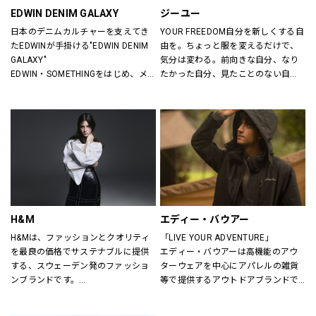
EDWIN DENIM GALAXY
ジーユー
日本のデニムカルチャーを支えてき
YOUR FREEDOM自分を新しくする自
たEDWINが手掛ける"EDWIN DENIM 
由を。ちょっと服を変えるだけで、
GALAXY"
気分は変わる。前向きな自分、なり
EDWIN・SOMETHINGをはじめ、メ
たかった自分、見たことのない自
ンズ・レディースのデニムを中心に
分。誰だって、まいにち新しい自分
オーセンティックなアイテムからト
に出会える。旬で、心地よい服を。
レンドアイテムまで豊富なランナッ
いまの気分で、もっと自由に。GU
プを取り揃えます。
は、自由。
H&M
エディー・バウアー
H&Mは、ファッションとクオリティ
「LIVE YOUR ADVENTURE」
を最良の価格でサステナブルに提供
エディー・バウアーは高機能のアウ
する、スウェーデン発のファッショ
ターウェアを中心にアパレルの雑貨
ンブランドです。
等で提供するアウトドアブランドで
レディス、メンズ、ベビー/キッズま
す。
で幅広い商品を揃え、あらゆるお客
100年以上にわたり、エディー・バ