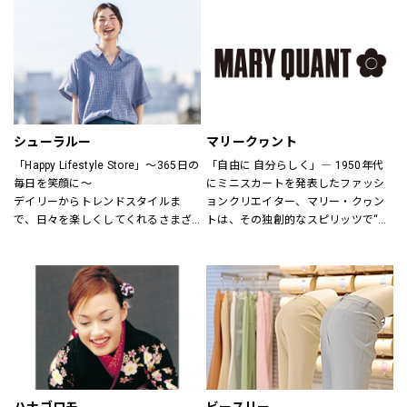
さまをお迎えしています。
ウアーは人々が「冒険を生きる」こ
とにインスピレーションを与え続け
H&Mお問い合わせ窓口: 
てきました。
https://lin.ee/k1gDN7M（LINEでの
アウトドア・ライフスタルウェア等
お問い合わせ）
の幅広いアイテムをメンズ・ウィメ
ンズ・ユニセックスにて展開してお
ります。
シューラルー
マリークヮント
「Happy Lifestyle Store」～365日の
「自由に 自分らしく」― 1950年代
毎日を笑顔に～
にミニスカートを発表したファッシ
デイリーからトレンドスタイルま
ョンクリエイター、マリー・クヮン
で、日々を楽しくしてくれるさまざ
トは、その独創的なスピリッツで“ス
まなアイテムをセレクトし、トータ
ウィンギングロンドン”という世界的
ルに提案するハッピーライフスタイ
なカルチャームーブメントを創り出
ルストア。
しました。
MARY QUANTのアイテムには、あり
のままの自分を表現し、今以上にい
きいきと輝いてほしいという想いが
込められています。
全ての女性に、自分らしさの創造と
直感を。