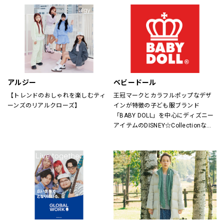
アルジー
ベビードール
【トレンドのおしゃれを楽しむティ
王冠マークとカラフルポップなデザ
ーンズのリアルクローズ】
インが特徴の子ども服ブランド
「BABY DOLL」を中心にディズニー
アイテムのDISNEY☆Collectionなど
キャラアイテムも充実。
サイズもベビーは新生児からキッズ
は150cmまで、大人はXLサイズまで
取り揃えているので、ご家族で楽し
めるペアアイテムもラインナップし
たファミリーカジュアルブランドで
す。