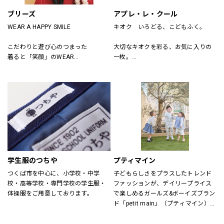
ブリーズ
アプレ・レ・クール
WEAR A HAPPY SMILE
キオク　いろどる、こどもふく。
こだわりと遊び心のつまった
大切なキオクを彩る、お気に入りの
着ると「笑顔」のWEAR
一枚。
「着たい」がいっぱいのSHOP
アプレ レ クールは　独自の色づかい
そんなHAPPY SMILEに出会える場所
やテキスタイルで
がBREEZE
日々を　トクベツに過ごせるそんな
「一枚」をお届けします。
学生服のつちや
プティマイン
つくば市を中心に、小学校・中学
子どもらしさをプラスしたトレンド
校・高等学校・専門学校の学生服・
ファッションが、デイリープライス
体操服をご用意しております。
で楽しめるガールズ&ボーイズブラン
ド「petit main」（プティマイン）。
ママ目線の日常着を追求し、着心地
にもこだわりました。