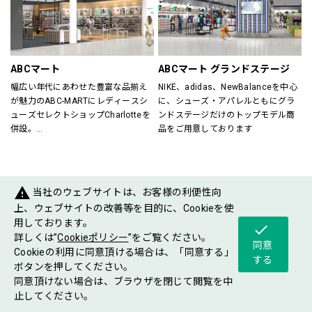
すべてのスポーツを楽しむ方をサポ
が在籍していますので、ビギナーの
ート！
方からエキスパートの方までお任せ
スポーツに関する悩み事、困り事な
下さい。
どぜひご相談下さい。
各種シーズン毎にさまざまなイベン
ご年配の方からお子様まで、安心し
トも開催していますので是非ご来店
ABCマート
ABCマート グランドステージ
てご来店いただけるスポーツショッ
お待ちしております。
幅広い年代にあわせた豊富な品揃え
NIKE、adidas、NewBalanceを中心
プです。
が魅力のABC-MARTにレディースシ
に、シューズ・アパレルともにグラ
ューズセレクトショップCharlotteを
ンドステージだけのトップモデル商
Victoria Golf／029-868-7162
併設。
品をご用意しております
ABC-MARTがプロデュースするシュ
ーズショップが一度に楽しめるお店
です。
warning
当社のウェブサイトは、お客様の利便性向
FASHIONGOODS
上、ウェブサイトの改善等を目的に、Cookieを使
用しております。
check
詳しくは”
Cookieポリシー
”をご覧ください。
同意
Cookieの利用に同意頂ける場合は、「同意する」
する
ボタンを押してください。
同意頂けない場合は、ブラウザを閉じて閲覧を中
ショップ
フロア
ショップ
止してください。
グルメ
イベント
案内
マップ
ニュース