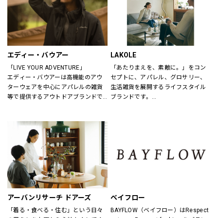
エディー・バウアー
LAKOLE
「LIVE YOUR ADVENTURE」
「あたりまえを、素敵に。」をコン
エディー・バウアーは高機能のアウ
セプトに、アパレル、グロサリー、
ターウェアを中心にアパレルの雑貨
生活雑貨を展開するライフスタイル
等で提供するアウトドアブランドで
ブランドです。
す。
あたりまえとなっている日用品だか
100年以上にわたり、エディー・バ
らこそ、もっと手軽に、もっと素敵
ウアーは人々が「冒険を生きる」こ
にしていきたいと考えています。
とにインスピレーションを与え続け
てきました。
アウトドア・ライフスタルウェア等
の幅広いアイテムをメンズ・ウィメ
ンズ・ユニセックスにて展開してお
ります。
アーバンリサーチ ドアーズ
ベイフロー
「着る・食べる・住む」という日々
BAYFLOW（ベイフロー）はRespect 