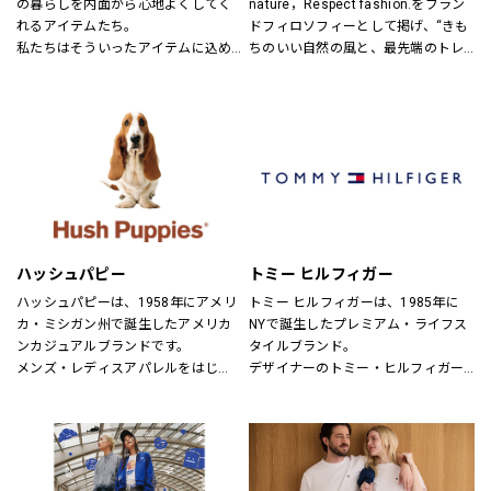
の暮らしを内面から心地よくしてく
nature，Respect fashion.をブラン
れるアイテムたち。
ドフィロソフィーとして掲げ、“きも
私たちはそういったアイテムに込め
ちのいい自然の風と、最先端のトレ
られた、思いを伝える橋渡し役とし
ンドの風。
て、また、ファッションを通した
そんなふたつの心地よさを感じられ
「新しい価値観へのドア」を開く案
るような、健康的で、スタイリッシ
内役として、日々の暮らしの中で大
ュなライフスタイル”を提案するブラ
切なものを一緒に見つけていきたい
ンドです。
と考えています。
あなたらしいスタイル、あなたにと
ってのベーシックを、DOORSへ探し
にきてください。
ハッシュパピー
トミー ヒルフィガー
ハッシュパピーは、1958年にアメリ
トミー ヒルフィガーは、1985年に
カ・ミシガン州で誕生したアメリカ
NYで誕生したプレミアム・ライフス
ンカジュアルブランドです。
タイルブランド。
メンズ・レディスアパレルをはじ
デザイナーのトミー・ヒルフィガー
め、靴・雑貨などトータルなファッ
が慣れ親しんだ東海岸のクラシッ
ションを取り揃えています。
ク・アメリカン・クールなスタイル
定期的にお得なキャンペーンも開
にモダンなツイストを加えた、遊び
催！皆様のご来店を心よりお待ちし
心と上品さが特徴です。
ております！