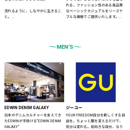
れる、ファッション性のある高品質
流れるように、しなやかに生きるこ
なベーシックカジュアルをリーズナ
と。
ブルな価格でご提供いたします。
飾りすぎず、自然体でいること。
店内は「白い空間」「清潔感」「ク
LEPSIMはそんな「シンプル」さを大
リア感」をキーワードとして店内を
切に、
統一しております。
あらゆる自分を自由に楽しむ
また、メンズ、ウィメンズ、キッズ
大人女性に似合うスタイルを提案し
MEN’S
などをゾーンに分けて配置し、広
ます。
く、明るい店舗で快適なお買物をし
ていただけるよう心がけておりま
す。
どうぞご来店ください。
EDWIN DENIM GALAXY
ジーユー
日本のデニムカルチャーを支えてき
YOUR FREEDOM自分を新しくする自
たEDWINが手掛ける"EDWIN DENIM 
由を。ちょっと服を変えるだけで、
GALAXY"
気分は変わる。前向きな自分、なり