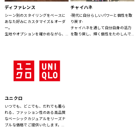
ディファレンス
チャイハネ
シーン別のスタイリングをベースに
-現代に自分らしいパワーと個性を取
あなた好みにカスタマイズ＆オーダ
り戻す-
ー。
チャイハネを通して自分自身の活力
生地やオプションを確かめながら、
を取り戻し、輝く個性をたのしんで
プロのテイラーに相談できます。
もらいたい。
シーズンでのテーマを通じて、ライ
フスタイル提案や価値観の共有を計
り、現代生活において、必要な活気
を取り戻す力になりたいと考えてい
ます。
ユニクロ
いつでも、どこでも、だれでも着ら
れる、ファッション性のある高品質
なベーシックカジュアルをリーズナ
ブルな価格でご提供いたします。
店内は「白い空間」「清潔感」「ク
リア感」をキーワードとして店内を