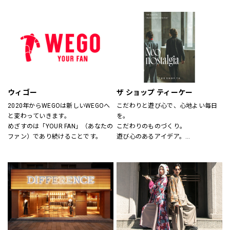
サイズのわからない方には、採寸も
ションとしてだけの服ではなく、新
いたします。
しいビジネスユースな仕事服として
スタッフにお気軽にお声かけくださ
提案しています。
い。
“選ぶ・着る・楽しむ”をテーマに
「合理的に選ぶ事」「楽しく選ぶ
事」その両者がまったく矛盾しない
事を証明する、スーツの新しい買い
方そのものをデザインしたショップ
です。
ウィゴー
ザ ショップ ティーケー
2020年からWEGOは新しいWEGOへ
こだわりと遊び心で、心地よい毎日
と変わっていきます。
を。
めざすのは「YOUR FAN」（あなたの
こだわりのものづくり。
ファン）であり続けることです。
遊び心のあるアイデア。
嬉しいプライス。
そして、みんなの笑顔。
THE SHOP TKは、心地よい毎日をデ
ザインします。