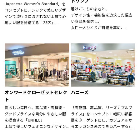
トリンプ
Japanese Women's Standard」を
ン(CHIGNON)、ナチュラルランドリ
着けごこちのよさと、
コンセプトに、シックで美しいデザ
ー(NATURAL LAUNDRY)、グリン
デザイン性・機能性を追求した幅広
インで流行りに流されない上質で心
(grin)、トリッペン（trippen）、カン
い商品を発信し、
地よい服を発信する「23区」
ペール（CAMPER）、ユウコイマニ
女性一人ひとりが自信を高め、
「すべての女性の笑顔のために」大
シ（yuko imanishi+）、ボンメゾン
美しく前向きに毎日を過ごすための
人の女性に向けた自然体で輝くワー
（Bonne Maison）、モキップ
お手伝いをいたします。
ドローブを提案する「自由区」
（MOQUIP）、チーバ（CI-VA）、ク
進化し続ける伝統を原点に、常に時
レドラン（CLEDRAN）、アンパサン
代性にマッチした「ネクスト・トラ
ド（Ampersand）、ヒラメキ
ッド」のライフスタイルを提案する
（HIRAMEKI）、ビュレ
「J.PRESS」
（BEAURE）、ポンタタ
（POMTATA）、カンポマッジ
公式オンラインストア「ONWARD 
（CAMPOMAGGI）、ラノジュエリー
CROSSET」でお選びいただいた商品
（Lano）、コズリ（Causerie）、サ
を取り寄せて、店舗にてご試着、ご
オンワードクローゼットセレク
ハニーズ
ンリット（Sunlit）、タビトジュエリ
購入いただける「クリック&トライ」
ー（Tabito Jewelry）、マレット
ト
も対応しております。
(Mallet)
愛おしい毎日へ、高品質・高機能・
「高感度、高品質、リーズナブルプ
グッドプライスな自分にやさしい服
ライス」をコンセプトに幅広い顧客
を提案する「UNFILO」
層をターゲットにし、カジュアルか
上品で優しいフェミニンなデザイン
らエレガンス系までをカバーする3ブ
のスタイルにトレンドエッセンスを
ランドで展開しています。
加えた「any SiS」
また、洋服だけでなく雑貨や身の回