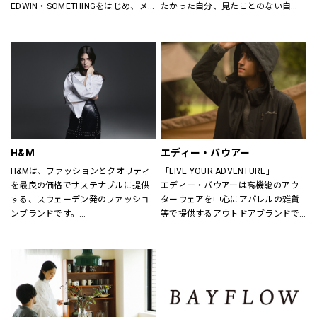
EDWIN・SOMETHINGをはじめ、メ
たかった自分、見たことのない自
ンズ・レディースのデニムを中心に
分。誰だって、まいにち新しい自分
オーセンティックなアイテムからト
に出会える。旬で、心地よい服を。
レンドアイテムまで豊富なランナッ
いまの気分で、もっと自由に。GU
プを取り揃えます。
は、自由。
H&M
エディー・バウアー
H&Mは、ファッションとクオリティ
「LIVE YOUR ADVENTURE」
を最良の価格でサステナブルに提供
エディー・バウアーは高機能のアウ
する、スウェーデン発のファッショ
ターウェアを中心にアパレルの雑貨
ンブランドです。
等で提供するアウトドアブランドで
レディス、メンズ、ベビー/キッズま
す。
で幅広い商品を揃え、あらゆるお客
100年以上にわたり、エディー・バ
さまをお迎えしています。
ウアーは人々が「冒険を生きる」こ
とにインスピレーションを与え続け
H&Mお問い合わせ窓口: 
てきました。
https://lin.ee/k1gDN7M（LINEでの
アウトドア・ライフスタルウェア等
お問い合わせ）
の幅広いアイテムをメンズ・ウィメ