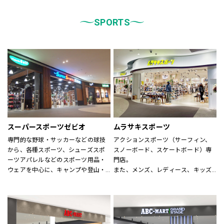
統一しております。
また、メンズ、ウィメンズ、キッズ
などをゾーンに分けて配置し、広
SPORTS
く、明るい店舗で快適なお買物をし
ていただけるよう心がけておりま
す。
どうぞご来店ください。
スーパースポーツゼビオ
ムラサキスポーツ
専門的な野球・サッカーなどの球技
アクションスポーツ（サーフィン、
から、各種スポーツ、シューズスポ
スノーボード、スケートボード）専
ーツアパレルなどのスポーツ用品・
門店。
ウェアを中心に、キャンプや登山・
また、メンズ、レディース、キッズ
スキー・スノーボードなどのシーズ
アパレルからシューズ、時計、サン
ンスポーツまで、広い売場に豊富な
グラス、雑貨に至るまで、アクショ
商品を揃えた大型総合スポーツ専門
ンスポーツに関わる世界の有名ブラ
店です。
ンドが揃います。
スポーツナビゲーターを合言葉に、
アクションスポーツスペシャリスト