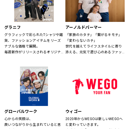
グラニフ
アーノルドパーマー
グラフィックで彩られたTシャツや雑
「家族のカタチ」「繋がるキモチ」
貨、ファッションアイテムをリーズ
「変わらないカチ」
ナブルな価格で展開。
世代を越えてライフスタイルに寄り
毎週新作がリリースされるオリジナ
添える、元気で遊び心のあるファッ
ルデザインから、アーティスト作
ションを。
品・絵本・音楽・アニメなどの多様
時代、世代を問わずに世界中で愛さ
なコラボレーションまで、
れている「アーノルド パーマー」で
幅広い年代にお楽しみいただける、
す。
さまざまなグラフィックアイテムを
取り揃えてお待ちしております。
※イーアスつくば店ではキッズの取
扱いはございません。
グローバルワーク
ウィゴー
心からの笑顔は、
2020年からWEGOは新しいWEGOへ
良いつながりから生まれていると思
と変わっていきます。