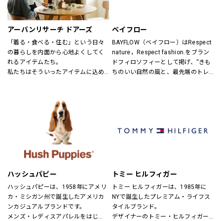
ンズ・ユニセックスにて展開してお
ります。
アーバンリサーチ ドアーズ
ベイフロー
「着る・食べる・住む」という日々
BAYFLOW（ベイフロー）はRespect 
の暮らしを内面から心地よくしてく
nature，Respect fashion.をブラン
れるアイテムたち。
ドフィロソフィーとして掲げ、“きも
私たちはそういったアイテムに込め
ちのいい自然の風と、最先端のトレ
られた、思いを伝える橋渡し役とし
ンドの風。
て、また、ファッションを通した
そんなふたつの心地よさを感じられ
「新しい価値観へのドア」を開く案
るような、健康的で、スタイリッシ
内役として、日々の暮らしの中で大
ュなライフスタイル”を提案するブラ
切なものを一緒に見つけていきたい
ンドです。
と考えています。
あなたらしいスタイル、あなたにと
ってのベーシックを、DOORSへ探し
にきてください。
ハッシュパピー
トミー ヒルフィガー
ハッシュパピーは、1958年にアメリ
トミー ヒルフィガーは、1985年に
カ・ミシガン州で誕生したアメリカ
NYで誕生したプレミアム・ライフス
ンカジュアルブランドです。
タイルブランド。
メンズ・レディスアパレルをはじ
デザイナーのトミー・ヒルフィガー