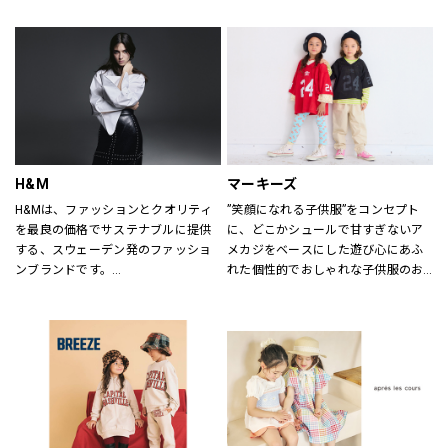
ていただけるよう心がけておりま
す。
どうぞご来店ください。
H&M
マーキーズ
H&Mは、ファッションとクオリティ
”笑顔になれる子供服”をコンセプト
を最良の価格でサステナブルに提供
に、どこかシュールで甘すぎないア
する、スウェーデン発のファッショ
メカジをベースにした遊び心にあふ
ンブランドです。
れた個性的でおしゃれな子供服のお
レディス、メンズ、ベビー/キッズま
店です。
で幅広い商品を揃え、あらゆるお客
さまをお迎えしています。
H&Mお問い合わせ窓口: 
https://lin.ee/k1gDN7M（LINEでの
お問い合わせ）