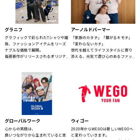
グラニフ
アーノルドパーマー
グラフィックで彩られたTシャツや雑
「家族のカタチ」「繋がるキモチ」
貨、ファッションアイテムをリーズ
「変わらないカチ」
ナブルな価格で展開。
世代を越えてライフスタイルに寄り
毎週新作がリリースされるオリジナ
添える、元気で遊び心のあるファッ
ルデザインから、アーティスト作
ションを。
品・絵本・音楽・アニメなどの多様
時代、世代を問わずに世界中で愛さ
なコラボレーションまで、
れている「アーノルド パーマー」で
幅広い年代にお楽しみいただける、
す。
さまざまなグラフィックアイテムを
取り揃えてお待ちしております。
※イーアスつくば店ではキッズの取
扱いはございません。
グローバルワーク
ウィゴー
心からの笑顔は、
2020年からWEGOは新しいWEGOへ
良いつながりから生まれていると思
と変わっていきます。