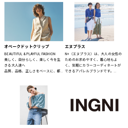
ニットだから、ひたすら心地いい靴
り小物品まで取り揃え、ファッショ
「steppi（ステッピ）」
ンをトータルで提案しています。
公式オンラインストア「ONWARD 
CROSSET」でお選びいただいた商品
を取り寄せて、店舗にてご試着、ご
購入いただける「クリック&トライ」
も対応しております。
オペークドットクリップ
エヌプラス
BEAUTIFUL & PLAYFUL FASHION
N+（エヌプラス）は、大人の女性の
美しく、自分らしく、楽しく今を生
ためのお求めやすく、着心地もよ
きる大人達へ
く、気軽にカラーコーディネートが
品質、品格、正しさをベースに、都
できるアパレルブランドです。
会的で洗練された、良質なライフス
体形の変化にも対応できる豊富なサ
タイルとファッションの楽しさ、新
イズやパターン、日常でのお手入れ
しさとの出会いを提案します
が簡単なアイテムなどを提案しま
す。