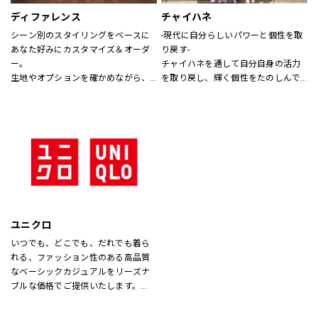
ディファレンス
チャイハネ
シーン別のスタイリングをベースに
-現代に自分らしいパワーと個性を取
あなた好みにカスタマイズ＆オーダ
り戻す-
ー。
チャイハネを通して自分自身の活力
生地やオプションを確かめながら、
を取り戻し、輝く個性をたのしんで
プロのテイラーに相談できます。
もらいたい。
シーズンでのテーマを通じて、ライ
フスタイル提案や価値観の共有を計
り、現代生活において、必要な活気
を取り戻す力になりたいと考えてい
ます。
ユニクロ
いつでも、どこでも、だれでも着ら
れる、ファッション性のある高品質
なベーシックカジュアルをリーズナ
ブルな価格でご提供いたします。
店内は「白い空間」「清潔感」「ク
リア感」をキーワードとして店内を