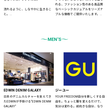
れる、ファッション性のある高品質
流れるように、しなやかに生きるこ
なベーシックカジュアルをリーズナ
と。
ブルな価格でご提供いたします。
飾りすぎず、自然体でいること。
店内は「白い空間」「清潔感」「ク
LEPSIMはそんな「シンプル」さを大
リア感」をキーワードとして店内を
切に、
統一しております。
あらゆる自分を自由に楽しむ
また、メンズ、ウィメンズ、キッズ
大人女性に似合うスタイルを提案し
MEN’S
などをゾーンに分けて配置し、広
ます。
く、明るい店舗で快適なお買物をし
ていただけるよう心がけておりま
す。
どうぞご来店ください。
EDWIN DENIM GALAXY
ジーユー
日本のデニムカルチャーを支えてき
YOUR FREEDOM自分を新しくする自
たEDWINが手掛ける"EDWIN DENIM 
由を。ちょっと服を変えるだけで、
GALAXY"
気分は変わる。前向きな自分、なり