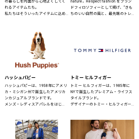
の暮らしを内面から心地よくしてく
nature，Respect fashion.をブラン
れるアイテムたち。
ドフィロソフィーとして掲げ、“きも
私たちはそういったアイテムに込め
ちのいい自然の風と、最先端のトレ
られた、思いを伝える橋渡し役とし
ンドの風。
て、また、ファッションを通した
そんなふたつの心地よさを感じられ
「新しい価値観へのドア」を開く案
るような、健康的で、スタイリッシ
内役として、日々の暮らしの中で大
ュなライフスタイル”を提案するブラ
切なものを一緒に見つけていきたい
ンドです。
と考えています。
あなたらしいスタイル、あなたにと
ってのベーシックを、DOORSへ探し
にきてください。
ハッシュパピー
トミー ヒルフィガー
ハッシュパピーは、1958年にアメリ
トミー ヒルフィガーは、1985年に
カ・ミシガン州で誕生したアメリカ
NYで誕生したプレミアム・ライフス
ンカジュアルブランドです。
タイルブランド。
メンズ・レディスアパレルをはじ
デザイナーのトミー・ヒルフィガー
め、靴・雑貨などトータルなファッ
が慣れ親しんだ東海岸のクラシッ
ションを取り揃えています。
ク・アメリカン・クールなスタイル
定期的にお得なキャンペーンも開
にモダンなツイストを加えた、遊び
催！皆様のご来店を心よりお待ちし
心と上品さが特徴です。
ております！