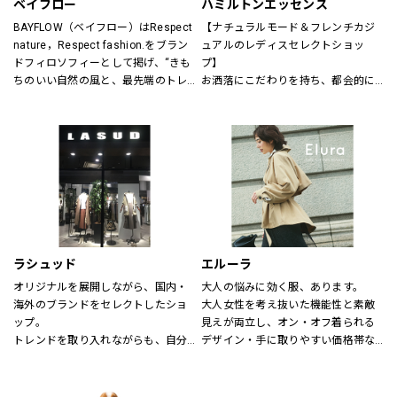
ベイフロー
ハミルトンエッセンス
BAYFLOW（ベイフロー）はRespect 
【ナチュラルモード＆フレンチカジ
nature，Respect fashion.をブラン
ュアルのレディスセレクトショッ
ドフィロソフィーとして掲げ、“きも
プ】
ちのいい自然の風と、最先端のトレ
お洒落にこだわりを持ち、都会的に
ンドの風。
洗練された年齢を超えた楽しみ方を
そんなふたつの心地よさを感じられ
する大人の女性に向けたスタイル提
るような、健康的で、スタイリッシ
案型セレクトショップ。
ュなライフスタイル”を提案するブラ
自然空間に存在する色と素材、様々
ンドです。
なテイストが融合した居心地の良い
店内でくつろぎながらお洒落が楽し
める、そんな空間をご提供します。
～メンバーズカードについて～
5,500円（税込）お買い上げ毎に、ス
ラシュッド
エルーラ
タンプ1個を捺印致します。
オリジナルを展開しながら、国内・
大人の悩みに効く服、あります。
24個スタンプで5,500円の割引カー
海外のブランドをセレクトしたショ
大人女性を考え抜いた機能性と素敵
ドとしてご利用頂けます。
ップ。
見えが両立し、オン・オフ着られる
有効期限はございません。全店舗に
トレンドを取り入れながらも、自分
デザイン・手に取りやすい価格帯な
て使用できます。
らしさを大切にする女性へ。
ど、大人にとって「ちょうどいい」
が叶う“救世主ブランド”です。
【取り扱いブランド】