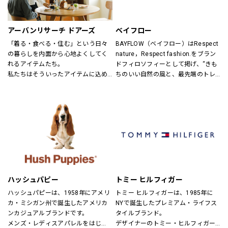
ンズ・ユニセックスにて展開してお
ります。
アーバンリサーチ ドアーズ
ベイフロー
「着る・食べる・住む」という日々
BAYFLOW（ベイフロー）はRespect 
の暮らしを内面から心地よくしてく
nature，Respect fashion.をブラン
れるアイテムたち。
ドフィロソフィーとして掲げ、“きも
私たちはそういったアイテムに込め
ちのいい自然の風と、最先端のトレ
られた、思いを伝える橋渡し役とし
ンドの風。
て、また、ファッションを通した
そんなふたつの心地よさを感じられ
「新しい価値観へのドア」を開く案
るような、健康的で、スタイリッシ
内役として、日々の暮らしの中で大
ュなライフスタイル”を提案するブラ
切なものを一緒に見つけていきたい
ンドです。
と考えています。
あなたらしいスタイル、あなたにと
ってのベーシックを、DOORSへ探し
にきてください。
ハッシュパピー
トミー ヒルフィガー
ハッシュパピーは、1958年にアメリ
トミー ヒルフィガーは、1985年に
カ・ミシガン州で誕生したアメリカ
NYで誕生したプレミアム・ライフス
ンカジュアルブランドです。
タイルブランド。
メンズ・レディスアパレルをはじ
デザイナーのトミー・ヒルフィガー