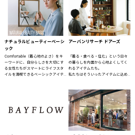
結婚式、お別れ、パーティー、そし
毎日着れるシンプルなものからデザ
てちょっとしたお出かけなど
インにこだわった商品、そして最新
特別な日も、日常も様々なシーンで
のお値打ちファッションも用意して
着まわせるアイテムをトータルに
います。
提案する新しいフォーマルコンセプ
特別なルートで仕入れた商品にきっ
トショップ。
と満足いただけるはずです。
ナチュラルビューティーベーシ
アーバンリサーチ ドアーズ
礼服、喪服、パーティードレス、ロ
ック
ングドレス、ブライダルドレス、セ
Comfortable（着心地のよさ）をキ
「着る・食べる・住む」という日々
レモニースーツ、アクセサリー等、
ーワードに、自分らしさを大切にす
の暮らしを内面から心地よくしてく
フォーマルアイテムをトータルコー
る女性たちがスマートにライフスタ
れるアイテムたち。
ディネートで提案させていただきま
イルを満喫できるベーシックアイテ
私たちはそういったアイテムに込め
す。
ムを揃えています。
られた、思いを伝える橋渡し役とし
7号から19号までサイズバリエーシ
程よくトレンドを取り入れたライン
て、また、ファッションを通した
ョンも豊富に取り揃えてお待ちして
ナップを、自在なコーディネートを
「新しい価値観へのドア」を開く案
おります。
楽しめる幅広い商品展開により、オ
内役として、日々の暮らしの中で大
ンからオフまでをサポートします。
切なものを一緒に見つけていきたい
と考えています。
あなたらしいスタイル、あなたにと
ってのベーシックを、DOORSへ探し
にきてください。