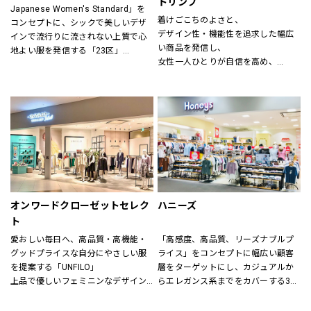
トリンプ
Japanese Women's Standard」を
ン(CHIGNON)、ナチュラルランドリ
着けごこちのよさと、
コンセプトに、シックで美しいデザ
ー(NATURAL LAUNDRY)、グリン
デザイン性・機能性を追求した幅広
インで流行りに流されない上質で心
(grin)、トリッペン（trippen）、カン
い商品を発信し、
地よい服を発信する「23区」
ペール（CAMPER）、ユウコイマニ
女性一人ひとりが自信を高め、
「すべての女性の笑顔のために」大
シ（yuko imanishi+）、ボンメゾン
美しく前向きに毎日を過ごすための
人の女性に向けた自然体で輝くワー
（Bonne Maison）、モキップ
お手伝いをいたします。
ドローブを提案する「自由区」
（MOQUIP）、チーバ（CI-VA）、ク
進化し続ける伝統を原点に、常に時
レドラン（CLEDRAN）、アンパサン
代性にマッチした「ネクスト・トラ
ド（Ampersand）、ヒラメキ
ッド」のライフスタイルを提案する
（HIRAMEKI）、ビュレ
「J.PRESS」
（BEAURE）、ポンタタ
（POMTATA）、カンポマッジ
公式オンラインストア「ONWARD 
（CAMPOMAGGI）、ラノジュエリー
CROSSET」でお選びいただいた商品
（Lano）、コズリ（Causerie）、サ
を取り寄せて、店舗にてご試着、ご
オンワードクローゼットセレク
ハニーズ
ンリット（Sunlit）、タビトジュエリ
購入いただける「クリック&トライ」
ー（Tabito Jewelry）、マレット
ト
も対応しております。
(Mallet)
愛おしい毎日へ、高品質・高機能・
「高感度、高品質、リーズナブルプ
グッドプライスな自分にやさしい服
ライス」をコンセプトに幅広い顧客
を提案する「UNFILO」
層をターゲットにし、カジュアルか
上品で優しいフェミニンなデザイン
らエレガンス系までをカバーする3ブ
のスタイルにトレンドエッセンスを
ランドで展開しています。
加えた「any SiS」
また、洋服だけでなく雑貨や身の回