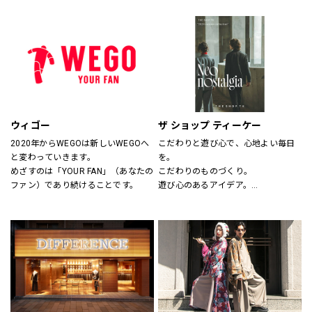
サイズのわからない方には、採寸も
ションとしてだけの服ではなく、新
いたします。
しいビジネスユースな仕事服として
スタッフにお気軽にお声かけくださ
提案しています。
い。
“選ぶ・着る・楽しむ”をテーマに
「合理的に選ぶ事」「楽しく選ぶ
事」その両者がまったく矛盾しない
事を証明する、スーツの新しい買い
方そのものをデザインしたショップ
です。
ウィゴー
ザ ショップ ティーケー
2020年からWEGOは新しいWEGOへ
こだわりと遊び心で、心地よい毎日
と変わっていきます。
を。
めざすのは「YOUR FAN」（あなたの
こだわりのものづくり。
ファン）であり続けることです。
遊び心のあるアイデア。
嬉しいプライス。
そして、みんなの笑顔。
THE SHOP TKは、心地よい毎日をデ
ザインします。