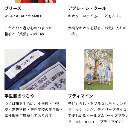
ブリーズ
アプレ・レ・クール
WEAR A HAPPY SMILE
キオク　いろどる、こどもふく。
こだわりと遊び心のつまった
大切なキオクを彩る、お気に入りの
着ると「笑顔」のWEAR
一枚。
「着たい」がいっぱいのSHOP
アプレ レ クールは　独自の色づかい
そんなHAPPY SMILEに出会える場所
やテキスタイルで
がBREEZE
日々を　トクベツに過ごせるそんな
「一枚」をお届けします。
学生服のつちや
プティマイン
つくば市を中心に、小学校・中学
子どもらしさをプラスしたトレンド
校・高等学校・専門学校の学生服・
ファッションが、デイリープライス
体操服をご用意しております。
で楽しめるガールズ&ボーイズブラン
ド「petit main」（プティマイン）。
ママ目線の日常着を追求し、着心地
にもこだわりました。