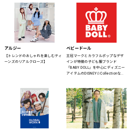
アルジー
ベビードール
【トレンドのおしゃれを楽しむティ
王冠マークとカラフルポップなデザ
ーンズのリアルクローズ】
インが特徴の子ども服ブランド
「BABY DOLL」を中心にディズニー
アイテムのDISNEY☆Collectionなど
キャラアイテムも充実。
サイズもベビーは新生児からキッズ
は150cmまで、大人はXLサイズまで
取り揃えているので、ご家族で楽し
めるペアアイテムもラインナップし
たファミリーカジュアルブランドで
す。