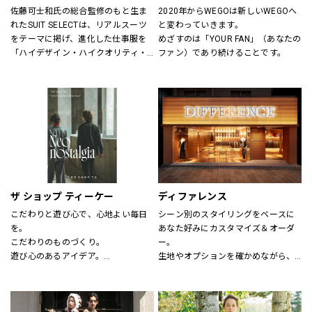
佐藤可士和氏の総合監修のもと生ま
2020年からWEGOは新しいWEGOへ
れたSUIT SELECTは、リアルスーツ
と変わっていきます。
をテーマに掲げ、進化した仕事服を
めざすのは「YOUR FAN」（あなたの
「ハイデザイン・ハイクオリティ・
ファン）であり続けることです。
ロープライス」にて実現し、ファッ
ションとしてだけの服ではなく、新
しいビジネスユースな仕事服として
提案しています。
“選ぶ・着る・楽しむ”をテーマに
「合理的に選ぶ事」「楽しく選ぶ
事」その両者がまったく矛盾しない
事を証明する、スーツの新しい買い
方そのものをデザインしたショップ
です。
ザ ショップ ティーケー
ディファレンス
こだわりと遊び心で、心地よい毎日
シーン別のスタイリングをベースに
を。
あなた好みにカスタマイズ＆オーダ
こだわりのものづくり。
ー。
遊び心のあるアイデア。
生地やオプションを確かめながら、
嬉しいプライス。
プロのテイラーに相談できます。
そして、みんなの笑顔。
THE SHOP TKは、心地よい毎日をデ