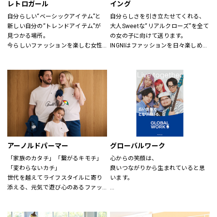
レトロガール
イング
自分らしい“ベーシックアイテム”と
自分らしさを引き立たせてくれる、
新しい自分の“トレンドアイテム”が
大人Sweetな“リアルクローズ”を全て
見つかる場所。
の女の子に向けて送ります。
今らしいファッションを楽しむ女性
INGNIはファッションを日々楽しめ
のためのブランド。
る、トレンドMIXアイテムを、枠に
とらわれない自由な発想で展開して
いきます。
アーノルドパーマー
グローバルワーク
「家族のカタチ」「繋がるキモチ」
心からの笑顔は、
「変わらないカチ」
良いつながりから生まれていると思
世代を越えてライフスタイルに寄り
います。
添える、元気で遊び心のあるファッ
ションを。
あなたが会いたい人に、もっと会い
時代、世代を問わずに世界中で愛さ
たくなる服を。
れている「アーノルド パーマー」で
あなたの大切な人と、もっと笑顔に