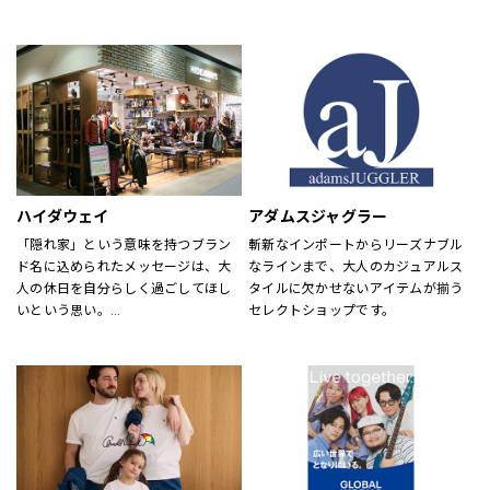
め、靴・雑貨などトータルなファッ
が慣れ親しんだ東海岸のクラシッ
ションを取り揃えています。
ク・アメリカン・クールなスタイル
定期的にお得なキャンペーンも開
にモダンなツイストを加えた、遊び
催！皆様のご来店を心よりお待ちし
心と上品さが特徴です。
ております！
ハイダウェイ
アダムスジャグラー
「隠れ家」という意味を持つブラン
斬新なインポートからリーズナブル
ド名に込められたメッセージは、大
なラインまで、大人のカジュアルス
人の休日を自分らしく過ごしてほし
タイルに欠かせないアイテムが揃う
いという思い。
セレクトショップです。
それを象徴するようなメンズアイテ
ムを揃えています。