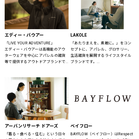
エディー・バウアー
LAKOLE
「LIVE YOUR ADVENTURE」
「あたりまえを、素敵に。」をコン
エディー・バウアーは高機能のアウ
セプトに、アパレル、グロサリー、
ターウェアを中心にアパレルの雑貨
生活雑貨を展開するライフスタイル
等で提供するアウトドアブランドで
ブランドです。
す。
あたりまえとなっている日用品だか
100年以上にわたり、エディー・バ
らこそ、もっと手軽に、もっと素敵
ウアーは人々が「冒険を生きる」こ
にしていきたいと考えています。
とにインスピレーションを与え続け
てきました。
アウトドア・ライフスタルウェア等
の幅広いアイテムをメンズ・ウィメ
ンズ・ユニセックスにて展開してお
ります。
アーバンリサーチ ドアーズ
ベイフロー
「着る・食べる・住む」という日々
BAYFLOW（ベイフロー）はRespect 