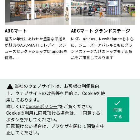
すべてのスポーツを楽しむ方をサポ
が在籍していますので、ビギナーの
ート！
方からエキスパートの方までお任せ
スポーツに関する悩み事、困り事な
下さい。
どぜひご相談下さい。
各種シーズン毎にさまざまなイベン
ご年配の方からお子様まで、安心し
トも開催していますので是非ご来店
ABCマート
ABCマート グランドステージ
てご来店いただけるスポーツショッ
お待ちしております。
幅広い年代にあわせた豊富な品揃え
NIKE、adidas、NewBalanceを中心
プです。
が魅力のABC-MARTにレディースシ
に、シューズ・アパレルともにグラ
ューズセレクトショップCharlotteを
ンドステージだけのトップモデル商
Victoria Golf／029-868-7162
併設。
品をご用意しております
ABC-MARTがプロデュースするシュ
ーズショップが一度に楽しめるお店
です。
warning
当社のウェブサイトは、お客様の利便性向
FASHIONGOODS
上、ウェブサイトの改善等を目的に、Cookieを使
用しております。
check
詳しくは”
Cookieポリシー
”をご覧ください。
同意
Cookieの利用に同意頂ける場合は、「同意する」
する
ボタンを押してください。
同意頂けない場合は、ブラウザを閉じて閲覧を中
ショップ
フロア
ショップ
止してください。
グルメ
イベント
案内
マップ
ニュース