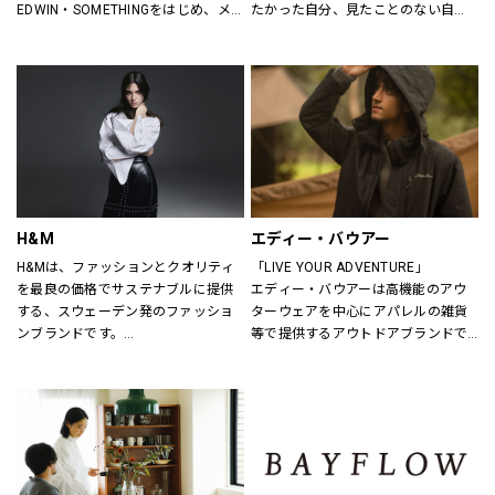
EDWIN・SOMETHINGをはじめ、メ
たかった自分、見たことのない自
ンズ・レディースのデニムを中心に
分。誰だって、まいにち新しい自分
オーセンティックなアイテムからト
に出会える。旬で、心地よい服を。
レンドアイテムまで豊富なランナッ
いまの気分で、もっと自由に。GU
プを取り揃えます。
は、自由。
H&M
エディー・バウアー
H&Mは、ファッションとクオリティ
「LIVE YOUR ADVENTURE」
を最良の価格でサステナブルに提供
エディー・バウアーは高機能のアウ
する、スウェーデン発のファッショ
ターウェアを中心にアパレルの雑貨
ンブランドです。
等で提供するアウトドアブランドで
レディス、メンズ、ベビー/キッズま
す。
で幅広い商品を揃え、あらゆるお客
100年以上にわたり、エディー・バ
さまをお迎えしています。
ウアーは人々が「冒険を生きる」こ
とにインスピレーションを与え続け
H&Mお問い合わせ窓口: 
てきました。
https://lin.ee/k1gDN7M（LINEでの
アウトドア・ライフスタルウェア等
お問い合わせ）
の幅広いアイテムをメンズ・ウィメ