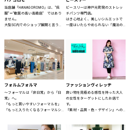
ハナゴロモ
ビースリー
当店舗「HANAGOROMO」は、”呉
ビースリーは神戸元町発のストレッ
服”＝”敷居の高い高級店”　ではあり
チパンツ専門店。
ません。
はき心地よく、美しいシルエットで
大型SC内でのショップ展開と言う利
一度はいたらやめられない「魔法の
点を活かし、明るく、どなたでも気
パンツ」と呼ばれるほど。
軽に立ち寄って頂ける店舗作りを目
シーズンごとに登場する、新デザイ
指しています。
ンや限定カラーも人気です。
ローマ字屋号や店舗レイアウト等も
サイズも3号～21号と豊富に揃いま
若い感性を生かし、幅広い年齢層の
す。（カラーにより異なります）
お客様を対象にした店舗となってい
ショップでは、パンツフィッターが
ます。
一人ひとりに合わせたパンツ探しの
また、品揃えについても振袖、訪問
お手伝いや、きれいに見えるはき方
着、袋帯　等様々な高級呉服の品々
をアドバイスいたします。
を驚くほどの超破格にてご奉仕致し
どうぞお気軽にお声掛け下さい。
フォルムフォルマ
ファッションヴィレッヂ
ます。
～フォーマルは「非日常」から「日
良い物を見極める感性を持った大人
皆さま是非ともお立ち寄り下さい。
常」へ。
の女性をターゲットにしたお店で
店舗スタッフ一同お待ち申し上げて
「もっと買いやすいフォーマルを」
す。
おります。
「もっと入りたくなるフォーマルシ
『素材・品質・色・デザイン』への
ョップを」
こだわりはもちろん、何よりも着心
そんなお客様の声からフォルムフォ
地の良さを徹底的に追求していま
ルマは生まれました。
す。