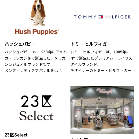
パドカレ（pas de calais）、ヴラス
ブラム（Vlas Blomme）、グプティ
ハ(GUPTIHA)、コットンハウスアヤ
（CottonHouse Aya）、バスコ
(BASCO)、クロニクル(chronicle)、
ヌメ（nume）、ヴーム（vm）、ミ
ズイロインド（mizuiroind）、ミデ
ハッシュパピー
トミー ヒルフィガー
ィウミ（MidiUmi）、エトレリー
（etre relie）、ノンブルアンペール
ハッシュパピーは、1958年にアメリ
トミー ヒルフィガーは、1985年に
（NOMBRE IMPAIR）、フィルデフェ
カ・ミシガン州で誕生したアメリカ
NYで誕生したプレミアム・ライフス
ール（FIL DE FER）、秋霞堂（シュ
ンカジュアルブランドです。
タイルブランド。
ウカドウ）、アントゲージ
メンズ・レディスアパレルをはじ
デザイナーのトミー・ヒルフィガー
（ANTGAUGE）、マイカ&ディール
め、靴・雑貨などトータルなファッ
が慣れ親しんだ東海岸のクラシッ
（MICA&DEAL）、ブランバスク
ションを取り揃えています。
ク・アメリカン・クールなスタイル
（BLANC basque）、カーキ
定期的にお得なキャンペーンも開
にモダンなツイストを加えた、遊び
（KHA:KI）、ケレン（KELEN）、ラ
催！皆様のご来店を心よりお待ちし
心と上品さが特徴です。
プレ（RaPPELER）、ルシェルドハ
ております！
リス(le ciel deHARRISS)、トランジ
ットパーサッチ(TRANSIT PAR-
SUCH)、スタンプアンドダイアリー
(STAMP AND DIARY)、ユティリテ
(Utilite)、インディマーク
23区Select
(INDIMARK)、イェン(YENN)、シニヨ