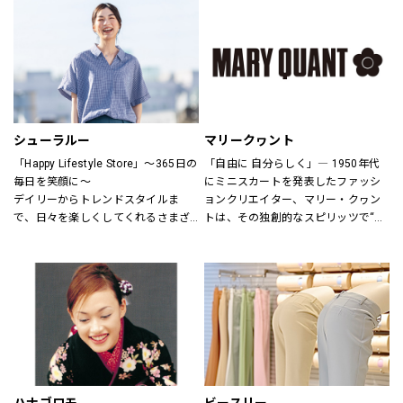
さまをお迎えしています。
ウアーは人々が「冒険を生きる」こ
とにインスピレーションを与え続け
H&Mお問い合わせ窓口: 
てきました。
https://lin.ee/k1gDN7M（LINEでの
アウトドア・ライフスタルウェア等
お問い合わせ）
の幅広いアイテムをメンズ・ウィメ
ンズ・ユニセックスにて展開してお
ります。
シューラルー
マリークヮント
「Happy Lifestyle Store」～365日の
「自由に 自分らしく」― 1950年代
毎日を笑顔に～
にミニスカートを発表したファッシ
デイリーからトレンドスタイルま
ョンクリエイター、マリー・クヮン
で、日々を楽しくしてくれるさまざ
トは、その独創的なスピリッツで“ス
まなアイテムをセレクトし、トータ
ウィンギングロンドン”という世界的
ルに提案するハッピーライフスタイ
なカルチャームーブメントを創り出
ルストア。
しました。
MARY QUANTのアイテムには、あり
のままの自分を表現し、今以上にい
きいきと輝いてほしいという想いが
込められています。
全ての女性に、自分らしさの創造と
直感を。