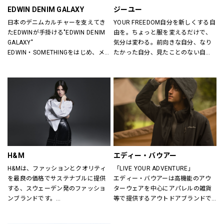
EDWIN DENIM GALAXY
ジーユー
日本のデニムカルチャーを支えてき
YOUR FREEDOM自分を新しくする自
たEDWINが手掛ける"EDWIN DENIM 
由を。ちょっと服を変えるだけで、
GALAXY"
気分は変わる。前向きな自分、なり
EDWIN・SOMETHINGをはじめ、メ
たかった自分、見たことのない自
ンズ・レディースのデニムを中心に
分。誰だって、まいにち新しい自分
オーセンティックなアイテムからト
に出会える。旬で、心地よい服を。
レンドアイテムまで豊富なランナッ
いまの気分で、もっと自由に。GU
プを取り揃えます。
は、自由。
H&M
エディー・バウアー
H&Mは、ファッションとクオリティ
「LIVE YOUR ADVENTURE」
を最良の価格でサステナブルに提供
エディー・バウアーは高機能のアウ
する、スウェーデン発のファッショ
ターウェアを中心にアパレルの雑貨
ンブランドです。
等で提供するアウトドアブランドで
レディス、メンズ、ベビー/キッズま
す。
で幅広い商品を揃え、あらゆるお客
100年以上にわたり、エディー・バ