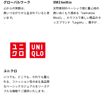
グローバルワーク
SM2 keittio
心からの笑顔は、
天然素材のベーシック感と着心地の
良いつながりから生まれていると思
良いぬくもり感ある「samansa 
います。
Mos2」、カラフルで楽しい商品のキ
ッズブランド「Lagom」、親子が楽
あなたが会いたい人に、もっと会い
しく過ごすカジュアルな暮らしの空
たくなる服を。
間を提案します。
あなたの大切な人と、もっと笑顔に
なれる服を。
心地よさや好感を大切にした
“Good Feeling Wear”で
そんなつながりを、笑顔を、つくり
続けます。
ユニクロ
Live together
いつでも、どこでも、だれでも着ら
ともに生きよう
れる、ファッション性のある高品質
なベーシックカジュアルをリーズナ
ブルな価格でご提供いたします。
店内は「白い空間」「清潔感」「ク
リア感」をキーワードとして店内を