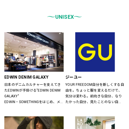
統一しております。
また、メンズ、ウィメンズ、キッズ
などをゾーンに分けて配置し、広
UNISEX
く、明るい店舗で快適なお買物をし
ていただけるよう心がけておりま
す。
どうぞご来店ください。
EDWIN DENIM GALAXY
ジーユー
日本のデニムカルチャーを支えてき
YOUR FREEDOM自分を新しくする自
たEDWINが手掛ける"EDWIN DENIM 
由を。ちょっと服を変えるだけで、
GALAXY"
気分は変わる。前向きな自分、なり
EDWIN・SOMETHINGをはじめ、メ
たかった自分、見たことのない自
ンズ・レディースのデニムを中心に
分。誰だって、まいにち新しい自分
オーセンティックなアイテムからト
に出会える。旬で、心地よい服を。
レンドアイテムまで豊富なランナッ
いまの気分で、もっと自由に。GU
プを取り揃えます。
は、自由。