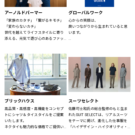
アーノルドパーマー
グローバルワーク
「家族のカタチ」「繋がるキモチ」
心からの笑顔は、
「変わらないカチ」
良いつながりから生まれていると思
世代を越えてライフスタイルに寄り
います。
添える、元気で遊び心のあるファッ
ションを。
あなたが会いたい人に、もっと会い
時代、世代を問わずに世界中で愛さ
たくなる服を。
れている「アーノルド パーマー」で
あなたの大切な人と、もっと笑顔に
す。
なれる服を。
※イーアスつくば店ではキッズの取
心地よさや好感を大切にした
扱いはございません。
“Good Feeling Wear”で
そんなつながりを、笑顔を、つくり
続けます。
ブリックハウス
スーツセレクト
Live together
高品質・高感度・高機能をコンセプ
佐藤可士和氏の総合監修のもと生ま
ともに生きよう
トにシャツ＆タイスタイルをご提案
れたSUIT SELECTは、リアルスーツ
いたします。
をテーマに掲げ、進化した仕事服を
ネクタイも魅力的な価格でご提供い
「ハイデザイン・ハイクオリティ・
たします。
ロープライス」にて実現し、ファッ