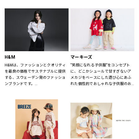
ていただけるよう心がけておりま
す。
どうぞご来店ください。
H&M
マーキーズ
H&Mは、ファッションとクオリティ
”笑顔になれる子供服”をコンセプト
を最良の価格でサステナブルに提供
に、どこかシュールで甘すぎないア
する、スウェーデン発のファッショ
メカジをベースにした遊び心にあふ
ンブランドです。
れた個性的でおしゃれな子供服のお
レディス、メンズ、ベビー/キッズま
店です。
で幅広い商品を揃え、あらゆるお客
さまをお迎えしています。
H&Mお問い合わせ窓口: 
https://lin.ee/k1gDN7M（LINEでの
お問い合わせ）