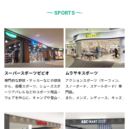
統一しております。
また、メンズ、ウィメンズ、キッズ
などをゾーンに分けて配置し、広
SPORTS
く、明るい店舗で快適なお買物をし
ていただけるよう心がけておりま
す。
どうぞご来店ください。
スーパースポーツゼビオ
ムラサキスポーツ
専門的な野球・サッカーなどの球技
アクションスポーツ（サーフィン、
から、各種スポーツ、シューズスポ
スノーボード、スケートボード）専
ーツアパレルなどのスポーツ用品・
門店。
ウェアを中心に、キャンプや登山・
また、メンズ、レディース、キッズ
スキー・スノーボードなどのシーズ
アパレルからシューズ、時計、サン
ンスポーツまで、広い売場に豊富な
グラス、雑貨に至るまで、アクショ
商品を揃えた大型総合スポーツ専門
ンスポーツに関わる世界の有名ブラ
店です。
ンドが揃います。
スポーツナビゲーターを合言葉に、
アクションスポーツスペシャリスト