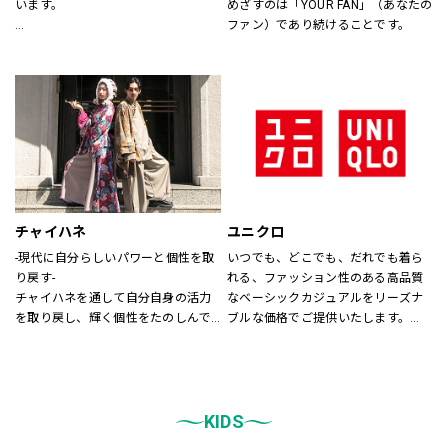
います。
めざすのは「YOUR FAN」（あなたの
ファン）であり続けることです。
あなたが会いたい人に、もっと会い
たくなる服を。
あなたの大切な人と、もっと笑顔に
なれる服を。
心地よさや好感を大切にした
“Good Feeling Wear”で
そんなつながりを、笑顔を、つくり
続けます。
チャイハネ
ユニクロ
Live together
-現代に自分らしいパワーと個性を取
いつでも、どこでも、だれでも着ら
ともに生きよう
り戻す-
れる、ファッション性のある高品質
チャイハネを通して自分自身の活力
なベーシックカジュアルをリーズナ
を取り戻し、輝く個性をたのしんで
ブルな価格でご提供いたします。
もらいたい。
店内は「白い空間」「清潔感」「ク
シーズンでのテーマを通じて、ライ
リア感」をキーワードとして店内を
フスタイル提案や価値観の共有を計
統一しております。
り、現代生活において、必要な活気
また、メンズ、ウィメンズ、キッズ
を取り戻す力になりたいと考えてい
KIDS
などをゾーンに分けて配置し、広
ます。
く、明るい店舗で快適なお買物をし