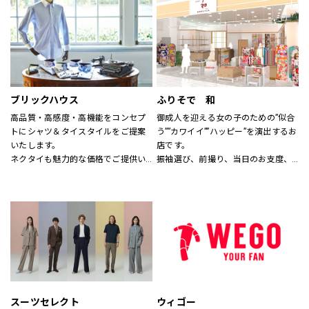
す。
なれる服を。
※イーアスつくば店ではキッズの取
心地よさや好感を大切にした
扱いはございません。
“Good Feeling Wear”で
そんなつながりを、笑顔を、つくり
続けます。
ブリックハウス
ふりそで 和
Live together
高品質・高感度・高機能をコンセプ
御成人を迎える女の子のための”似合
ともに生きよう
トにシャツ＆タイスタイルをご提案
う””カワイイ””ハッピー”を演出するお
いたします。
店です。
ネクタイも魅力的な価格でご提供い
振袖選び、前撮り、当日のお支度、
たします。
全てお任せ！
サイズのわからない方には、採寸も
1880年創業の老舗着物屋さんが提案
いたします。
する新しい振袖専門店。
スタッフにお気軽にお声かけくださ
コーディネートは自由自在。
い。
あなただけのオンリーワンをお手伝
いします。
スーツセレクト
ウィゴー