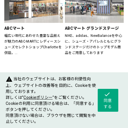
すべてのスポーツを楽しむ方をサポ
が在籍していますので、ビギナーの
ート！
方からエキスパートの方までお任せ
スポーツに関する悩み事、困り事な
下さい。
どぜひご相談下さい。
各種シーズン毎にさまざまなイベン
ご年配の方からお子様まで、安心し
トも開催していますので是非ご来店
ABCマート
ABCマート グランドステージ
てご来店いただけるスポーツショッ
お待ちしております。
幅広い年代にあわせた豊富な品揃え
NIKE、adidas、NewBalanceを中心
プです。
が魅力のABC-MARTにレディースシ
に、シューズ・アパレルともにグラ
ューズセレクトショップCharlotteを
ンドステージだけのトップモデル商
Victoria Golf／029-868-7162
併設。
品をご用意しております
ABC-MARTがプロデュースするシュ
ーズショップが一度に楽しめるお店
です。
warning
当社のウェブサイトは、お客様の利便性向
FASHIONGOODS
上、ウェブサイトの改善等を目的に、Cookieを使
用しております。
check
詳しくは”
Cookieポリシー
”をご覧ください。
同意
Cookieの利用に同意頂ける場合は、「同意する」
する
ボタンを押してください。
同意頂けない場合は、ブラウザを閉じて閲覧を中
ショップ
フロア
ショップ
止してください。
グルメ
イベント
案内
マップ
ニュース