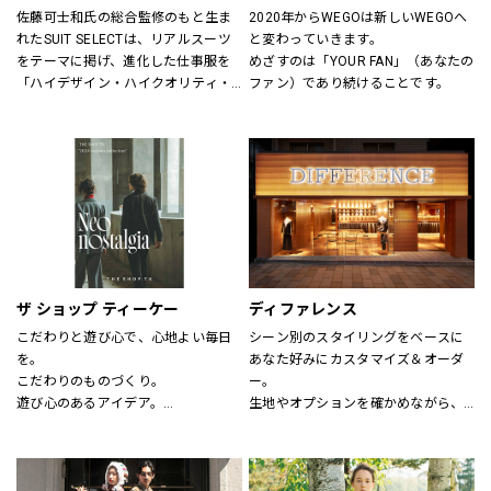
佐藤可士和氏の総合監修のもと生ま
2020年からWEGOは新しいWEGOへ
れたSUIT SELECTは、リアルスーツ
と変わっていきます。
をテーマに掲げ、進化した仕事服を
めざすのは「YOUR FAN」（あなたの
「ハイデザイン・ハイクオリティ・
ファン）であり続けることです。
ロープライス」にて実現し、ファッ
ションとしてだけの服ではなく、新
しいビジネスユースな仕事服として
提案しています。
“選ぶ・着る・楽しむ”をテーマに
「合理的に選ぶ事」「楽しく選ぶ
事」その両者がまったく矛盾しない
事を証明する、スーツの新しい買い
方そのものをデザインしたショップ
です。
ザ ショップ ティーケー
ディファレンス
こだわりと遊び心で、心地よい毎日
シーン別のスタイリングをベースに
を。
あなた好みにカスタマイズ＆オーダ
こだわりのものづくり。
ー。
遊び心のあるアイデア。
生地やオプションを確かめながら、
嬉しいプライス。
プロのテイラーに相談できます。
そして、みんなの笑顔。
THE SHOP TKは、心地よい毎日をデ