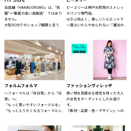
ハナゴロモ
ビースリー
当店舗「HANAGOROMO」は、”呉
ビースリーは神戸元町発のストレッ
服”＝”敷居の高い高級店”　ではあり
チパンツ専門店。
ません。
はき心地よく、美しいシルエットで
大型SC内でのショップ展開と言う利
一度はいたらやめられない「魔法の
点を活かし、明るく、どなたでも気
パンツ」と呼ばれるほど。
軽に立ち寄って頂ける店舗作りを目
シーズンごとに登場する、新デザイ
指しています。
ンや限定カラーも人気です。
ローマ字屋号や店舗レイアウト等も
サイズも3号～21号と豊富に揃いま
若い感性を生かし、幅広い年齢層の
す。（カラーにより異なります）
お客様を対象にした店舗となってい
ショップでは、パンツフィッターが
ます。
一人ひとりに合わせたパンツ探しの
また、品揃えについても振袖、訪問
お手伝いや、きれいに見えるはき方
着、袋帯　等様々な高級呉服の品々
をアドバイスいたします。
を驚くほどの超破格にてご奉仕致し
どうぞお気軽にお声掛け下さい。
フォルムフォルマ
ファッションヴィレッヂ
ます。
～フォーマルは「非日常」から「日
良い物を見極める感性を持った大人
皆さま是非ともお立ち寄り下さい。
常」へ。
の女性をターゲットにしたお店で
店舗スタッフ一同お待ち申し上げて
「もっと買いやすいフォーマルを」
す。
おります。
「もっと入りたくなるフォーマルシ
『素材・品質・色・デザイン』への
ョップを」
こだわりはもちろん、何よりも着心
そんなお客様の声からフォルムフォ
地の良さを徹底的に追求していま
ルマは生まれました。
す。