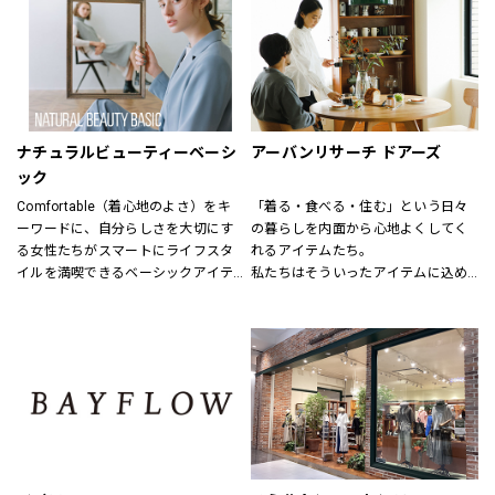
結婚式、お別れ、パーティー、そし
毎日着れるシンプルなものからデザ
てちょっとしたお出かけなど
インにこだわった商品、そして最新
特別な日も、日常も様々なシーンで
のお値打ちファッションも用意して
着まわせるアイテムをトータルに
います。
提案する新しいフォーマルコンセプ
特別なルートで仕入れた商品にきっ
トショップ。
と満足いただけるはずです。
ナチュラルビューティーベーシ
アーバンリサーチ ドアーズ
礼服、喪服、パーティードレス、ロ
ック
ングドレス、ブライダルドレス、セ
Comfortable（着心地のよさ）をキ
「着る・食べる・住む」という日々
レモニースーツ、アクセサリー等、
ーワードに、自分らしさを大切にす
の暮らしを内面から心地よくしてく
フォーマルアイテムをトータルコー
る女性たちがスマートにライフスタ
れるアイテムたち。
ディネートで提案させていただきま
イルを満喫できるベーシックアイテ
私たちはそういったアイテムに込め
す。
ムを揃えています。
られた、思いを伝える橋渡し役とし
7号から19号までサイズバリエーシ
程よくトレンドを取り入れたライン
て、また、ファッションを通した
ョンも豊富に取り揃えてお待ちして
ナップを、自在なコーディネートを
「新しい価値観へのドア」を開く案
おります。
楽しめる幅広い商品展開により、オ
内役として、日々の暮らしの中で大
ンからオフまでをサポートします。
切なものを一緒に見つけていきたい
と考えています。
あなたらしいスタイル、あなたにと
ってのベーシックを、DOORSへ探し
にきてください。