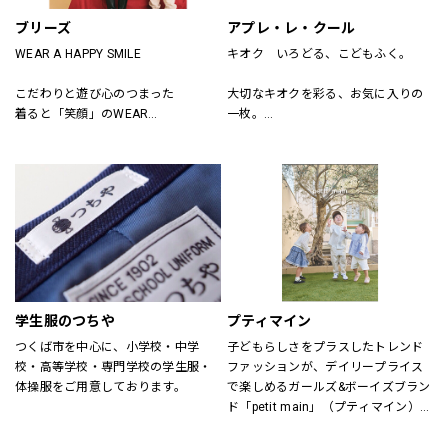
ブリーズ
アプレ・レ・クール
WEAR A HAPPY SMILE
キオク　いろどる、こどもふく。
こだわりと遊び心のつまった
大切なキオクを彩る、お気に入りの
着ると「笑顔」のWEAR
一枚。
「着たい」がいっぱいのSHOP
アプレ レ クールは　独自の色づかい
そんなHAPPY SMILEに出会える場所
やテキスタイルで
がBREEZE
日々を　トクベツに過ごせるそんな
「一枚」をお届けします。
学生服のつちや
プティマイン
つくば市を中心に、小学校・中学
子どもらしさをプラスしたトレンド
校・高等学校・専門学校の学生服・
ファッションが、デイリープライス
体操服をご用意しております。
で楽しめるガールズ&ボーイズブラン
ド「petit main」（プティマイン）。
ママ目線の日常着を追求し、着心地
にもこだわりました。