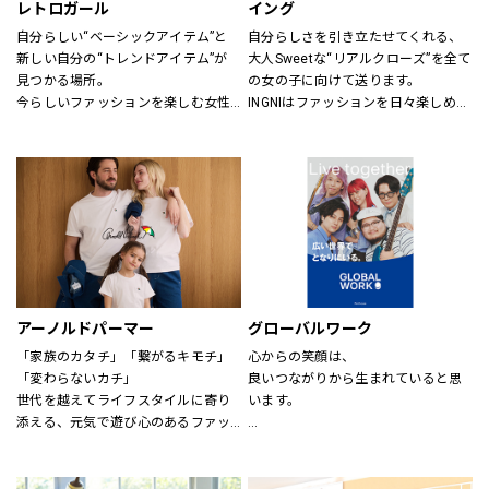
レトロガール
イング
自分らしい“ベーシックアイテム”と
自分らしさを引き立たせてくれる、
新しい自分の“トレンドアイテム”が
大人Sweetな“リアルクローズ”を全て
見つかる場所。
の女の子に向けて送ります。
今らしいファッションを楽しむ女性
INGNIはファッションを日々楽しめ
のためのブランド。
る、トレンドMIXアイテムを、枠に
とらわれない自由な発想で展開して
いきます。
アーノルドパーマー
グローバルワーク
「家族のカタチ」「繋がるキモチ」
心からの笑顔は、
「変わらないカチ」
良いつながりから生まれていると思
世代を越えてライフスタイルに寄り
います。
添える、元気で遊び心のあるファッ
ションを。
あなたが会いたい人に、もっと会い
時代、世代を問わずに世界中で愛さ
たくなる服を。
れている「アーノルド パーマー」で
あなたの大切な人と、もっと笑顔に