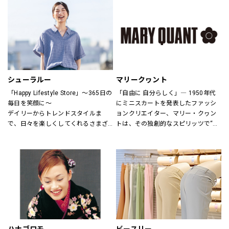
さまをお迎えしています。
ウアーは人々が「冒険を生きる」こ
とにインスピレーションを与え続け
H&Mお問い合わせ窓口: 
てきました。
https://lin.ee/k1gDN7M（LINEでの
アウトドア・ライフスタルウェア等
お問い合わせ）
の幅広いアイテムをメンズ・ウィメ
ンズ・ユニセックスにて展開してお
ります。
シューラルー
マリークヮント
「Happy Lifestyle Store」～365日の
「自由に 自分らしく」― 1950年代
毎日を笑顔に～
にミニスカートを発表したファッシ
デイリーからトレンドスタイルま
ョンクリエイター、マリー・クヮン
で、日々を楽しくしてくれるさまざ
トは、その独創的なスピリッツで“ス
まなアイテムをセレクトし、トータ
ウィンギングロンドン”という世界的
ルに提案するハッピーライフスタイ
なカルチャームーブメントを創り出
ルストア。
しました。
MARY QUANTのアイテムには、あり
のままの自分を表現し、今以上にい
きいきと輝いてほしいという想いが
込められています。
全ての女性に、自分らしさの創造と
直感を。