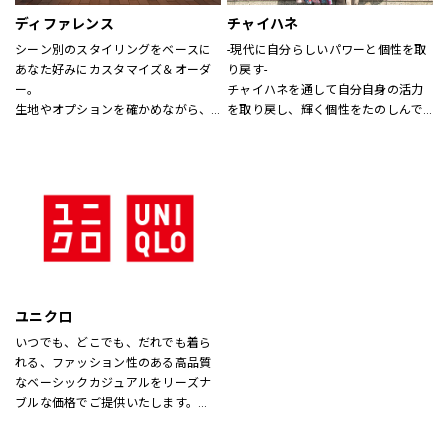
ディファレンス
チャイハネ
シーン別のスタイリングをベースに
-現代に自分らしいパワーと個性を取
あなた好みにカスタマイズ＆オーダ
り戻す-
ー。
チャイハネを通して自分自身の活力
生地やオプションを確かめながら、
を取り戻し、輝く個性をたのしんで
プロのテイラーに相談できます。
もらいたい。
シーズンでのテーマを通じて、ライ
フスタイル提案や価値観の共有を計
り、現代生活において、必要な活気
を取り戻す力になりたいと考えてい
ます。
ユニクロ
いつでも、どこでも、だれでも着ら
れる、ファッション性のある高品質
なベーシックカジュアルをリーズナ
ブルな価格でご提供いたします。
店内は「白い空間」「清潔感」「ク
リア感」をキーワードとして店内を