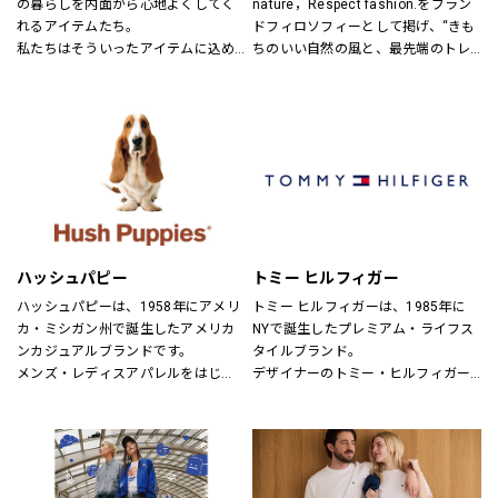
の暮らしを内面から心地よくしてく
nature，Respect fashion.をブラン
れるアイテムたち。
ドフィロソフィーとして掲げ、“きも
私たちはそういったアイテムに込め
ちのいい自然の風と、最先端のトレ
られた、思いを伝える橋渡し役とし
ンドの風。
て、また、ファッションを通した
そんなふたつの心地よさを感じられ
「新しい価値観へのドア」を開く案
るような、健康的で、スタイリッシ
内役として、日々の暮らしの中で大
ュなライフスタイル”を提案するブラ
切なものを一緒に見つけていきたい
ンドです。
と考えています。
あなたらしいスタイル、あなたにと
ってのベーシックを、DOORSへ探し
にきてください。
ハッシュパピー
トミー ヒルフィガー
ハッシュパピーは、1958年にアメリ
トミー ヒルフィガーは、1985年に
カ・ミシガン州で誕生したアメリカ
NYで誕生したプレミアム・ライフス
ンカジュアルブランドです。
タイルブランド。
メンズ・レディスアパレルをはじ
デザイナーのトミー・ヒルフィガー
め、靴・雑貨などトータルなファッ
が慣れ親しんだ東海岸のクラシッ
ションを取り揃えています。
ク・アメリカン・クールなスタイル
定期的にお得なキャンペーンも開
にモダンなツイストを加えた、遊び
催！皆様のご来店を心よりお待ちし
心と上品さが特徴です。
ております！