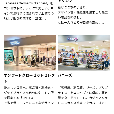
トリンプ
Japanese Women's Standard」を
ン(CHIGNON)、ナチュラルランドリ
着けごこちのよさと、
コンセプトに、シックで美しいデザ
ー(NATURAL LAUNDRY)、グリン
デザイン性・機能性を追求した幅広
インで流行りに流されない上質で心
(grin)、トリッペン（trippen）、カン
い商品を発信し、
地よい服を発信する「23区」
ペール（CAMPER）、ユウコイマニ
女性一人ひとりが自信を高め、
「すべての女性の笑顔のために」大
シ（yuko imanishi+）、ボンメゾン
美しく前向きに毎日を過ごすための
人の女性に向けた自然体で輝くワー
（Bonne Maison）、モキップ
お手伝いをいたします。
ドローブを提案する「自由区」
（MOQUIP）、チーバ（CI-VA）、ク
進化し続ける伝統を原点に、常に時
レドラン（CLEDRAN）、アンパサン
代性にマッチした「ネクスト・トラ
ド（Ampersand）、ヒラメキ
ッド」のライフスタイルを提案する
（HIRAMEKI）、ビュレ
「J.PRESS」
（BEAURE）、ポンタタ
（POMTATA）、カンポマッジ
公式オンラインストア「ONWARD 
（CAMPOMAGGI）、ラノジュエリー
CROSSET」でお選びいただいた商品
（Lano）、コズリ（Causerie）、サ
を取り寄せて、店舗にてご試着、ご
オンワードクローゼットセレク
ハニーズ
ンリット（Sunlit）、タビトジュエリ
購入いただける「クリック&トライ」
ー（Tabito Jewelry）、マレット
ト
も対応しております。
(Mallet)
愛おしい毎日へ、高品質・高機能・
「高感度、高品質、リーズナブルプ
グッドプライスな自分にやさしい服
ライス」をコンセプトに幅広い顧客
を提案する「UNFILO」
層をターゲットにし、カジュアルか
上品で優しいフェミニンなデザイン
らエレガンス系までをカバーする3ブ
のスタイルにトレンドエッセンスを
ランドで展開しています。
加えた「any SiS」
また、洋服だけでなく雑貨や身の回