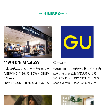
統一しております。
また、メンズ、ウィメンズ、キッズ
などをゾーンに分けて配置し、広
UNISEX
く、明るい店舗で快適なお買物をし
ていただけるよう心がけておりま
す。
どうぞご来店ください。
EDWIN DENIM GALAXY
ジーユー
日本のデニムカルチャーを支えてき
YOUR FREEDOM自分を新しくする自
たEDWINが手掛ける"EDWIN DENIM 
由を。ちょっと服を変えるだけで、
GALAXY"
気分は変わる。前向きな自分、なり
EDWIN・SOMETHINGをはじめ、メ
たかった自分、見たことのない自
ンズ・レディースのデニムを中心に
分。誰だって、まいにち新しい自分
オーセンティックなアイテムからト
に出会える。旬で、心地よい服を。
レンドアイテムまで豊富なランナッ
いまの気分で、もっと自由に。GU
プを取り揃えます。
は、自由。