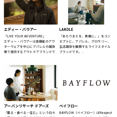
エディー・バウアー
LAKOLE
「LIVE YOUR ADVENTURE」
「あたりまえを、素敵に。」をコン
エディー・バウアーは高機能のアウ
セプトに、アパレル、グロサリー、
ターウェアを中心にアパレルの雑貨
生活雑貨を展開するライフスタイル
等で提供するアウトドアブランドで
ブランドです。
す。
あたりまえとなっている日用品だか
100年以上にわたり、エディー・バ
らこそ、もっと手軽に、もっと素敵
ウアーは人々が「冒険を生きる」こ
にしていきたいと考えています。
とにインスピレーションを与え続け
てきました。
アウトドア・ライフスタルウェア等
の幅広いアイテムをメンズ・ウィメ
ンズ・ユニセックスにて展開してお
ります。
アーバンリサーチ ドアーズ
ベイフロー
「着る・食べる・住む」という日々
BAYFLOW（ベイフロー）はRespect 