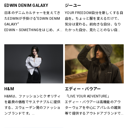
EDWIN DENIM GALAXY
ジーユー
日本のデニムカルチャーを支えてき
YOUR FREEDOM自分を新しくする自
たEDWINが手掛ける"EDWIN DENIM 
由を。ちょっと服を変えるだけで、
GALAXY"
気分は変わる。前向きな自分、なり
EDWIN・SOMETHINGをはじめ、メ
たかった自分、見たことのない自
ンズ・レディースのデニムを中心に
分。誰だって、まいにち新しい自分
オーセンティックなアイテムからト
に出会える。旬で、心地よい服を。
レンドアイテムまで豊富なランナッ
いまの気分で、もっと自由に。GU
プを取り揃えます。
は、自由。
H&M
エディー・バウアー
H&Mは、ファッションとクオリティ
「LIVE YOUR ADVENTURE」
を最良の価格でサステナブルに提供
エディー・バウアーは高機能のアウ
する、スウェーデン発のファッショ
ターウェアを中心にアパレルの雑貨
ンブランドです。
等で提供するアウトドアブランドで
レディス、メンズ、ベビー/キッズま
す。
で幅広い商品を揃え、あらゆるお客
100年以上にわたり、エディー・バ