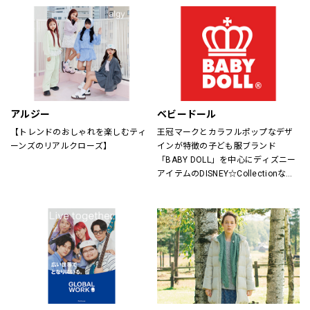
アルジー
ベビードール
【トレンドのおしゃれを楽しむティ
王冠マークとカラフルポップなデザ
ーンズのリアルクローズ】
インが特徴の子ども服ブランド
「BABY DOLL」を中心にディズニー
アイテムのDISNEY☆Collectionなど
キャラアイテムも充実。
サイズもベビーは新生児からキッズ
は150cmまで、大人はXLサイズまで
取り揃えているので、ご家族で楽し
めるペアアイテムもラインナップし
たファミリーカジュアルブランドで
す。