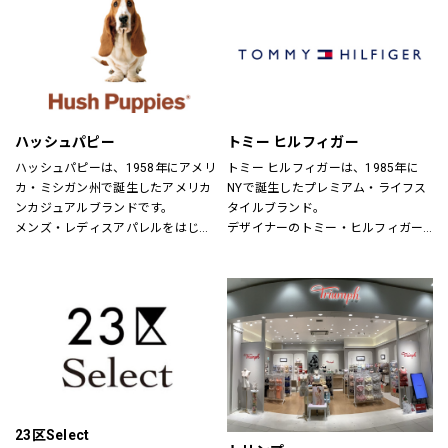
パドカレ（pas de calais）、ヴラス
ブラム（Vlas Blomme）、グプティ
ハ(GUPTIHA)、コットンハウスアヤ
（CottonHouse Aya）、バスコ
(BASCO)、クロニクル(chronicle)、
ヌメ（nume）、ヴーム（vm）、ミ
ズイロインド（mizuiroind）、ミデ
ハッシュパピー
トミー ヒルフィガー
ィウミ（MidiUmi）、エトレリー
（etre relie）、ノンブルアンペール
ハッシュパピーは、1958年にアメリ
トミー ヒルフィガーは、1985年に
（NOMBRE IMPAIR）、フィルデフェ
カ・ミシガン州で誕生したアメリカ
NYで誕生したプレミアム・ライフス
ール（FIL DE FER）、秋霞堂（シュ
ンカジュアルブランドです。
タイルブランド。
ウカドウ）、アントゲージ
メンズ・レディスアパレルをはじ
デザイナーのトミー・ヒルフィガー
（ANTGAUGE）、マイカ&ディール
め、靴・雑貨などトータルなファッ
が慣れ親しんだ東海岸のクラシッ
（MICA&DEAL）、ブランバスク
ションを取り揃えています。
ク・アメリカン・クールなスタイル
（BLANC basque）、カーキ
定期的にお得なキャンペーンも開
にモダンなツイストを加えた、遊び
（KHA:KI）、ケレン（KELEN）、ラ
催！皆様のご来店を心よりお待ちし
心と上品さが特徴です。
プレ（RaPPELER）、ルシェルドハ
ております！
リス(le ciel deHARRISS)、トランジ
ットパーサッチ(TRANSIT PAR-
SUCH)、スタンプアンドダイアリー
(STAMP AND DIARY)、ユティリテ
(Utilite)、インディマーク
23区Select
(INDIMARK)、イェン(YENN)、シニヨ