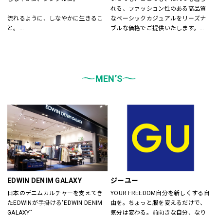
れる、ファッション性のある高品質
流れるように、しなやかに生きるこ
なベーシックカジュアルをリーズナ
と。
ブルな価格でご提供いたします。
飾りすぎず、自然体でいること。
店内は「白い空間」「清潔感」「ク
LEPSIMはそんな「シンプル」さを大
リア感」をキーワードとして店内を
切に、
統一しております。
あらゆる自分を自由に楽しむ
また、メンズ、ウィメンズ、キッズ
大人女性に似合うスタイルを提案し
MEN’S
などをゾーンに分けて配置し、広
ます。
く、明るい店舗で快適なお買物をし
ていただけるよう心がけておりま
す。
どうぞご来店ください。
EDWIN DENIM GALAXY
ジーユー
日本のデニムカルチャーを支えてき
YOUR FREEDOM自分を新しくする自
たEDWINが手掛ける"EDWIN DENIM 
由を。ちょっと服を変えるだけで、
GALAXY"
気分は変わる。前向きな自分、なり