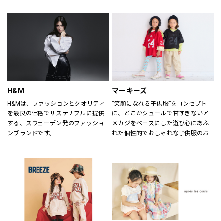
ていただけるよう心がけておりま
す。
どうぞご来店ください。
H&M
マーキーズ
H&Mは、ファッションとクオリティ
”笑顔になれる子供服”をコンセプト
を最良の価格でサステナブルに提供
に、どこかシュールで甘すぎないア
する、スウェーデン発のファッショ
メカジをベースにした遊び心にあふ
ンブランドです。
れた個性的でおしゃれな子供服のお
レディス、メンズ、ベビー/キッズま
店です。
で幅広い商品を揃え、あらゆるお客
さまをお迎えしています。
H&Mお問い合わせ窓口: 
https://lin.ee/k1gDN7M（LINEでの
お問い合わせ）