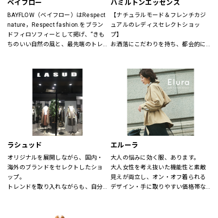
ベイフロー
ハミルトンエッセンス
BAYFLOW（ベイフロー）はRespect 
【ナチュラルモード＆フレンチカジ
nature，Respect fashion.をブラン
ュアルのレディスセレクトショッ
ドフィロソフィーとして掲げ、“きも
プ】
ちのいい自然の風と、最先端のトレ
お洒落にこだわりを持ち、都会的に
ンドの風。
洗練された年齢を超えた楽しみ方を
そんなふたつの心地よさを感じられ
する大人の女性に向けたスタイル提
るような、健康的で、スタイリッシ
案型セレクトショップ。
ュなライフスタイル”を提案するブラ
自然空間に存在する色と素材、様々
ンドです。
なテイストが融合した居心地の良い
店内でくつろぎながらお洒落が楽し
める、そんな空間をご提供します。
～メンバーズカードについて～
5,500円（税込）お買い上げ毎に、ス
ラシュッド
エルーラ
タンプ1個を捺印致します。
オリジナルを展開しながら、国内・
大人の悩みに効く服、あります。
24個スタンプで5,500円の割引カー
海外のブランドをセレクトしたショ
大人女性を考え抜いた機能性と素敵
ドとしてご利用頂けます。
ップ。
見えが両立し、オン・オフ着られる
有効期限はございません。全店舗に
トレンドを取り入れながらも、自分
デザイン・手に取りやすい価格帯な
て使用できます。
らしさを大切にする女性へ。
ど、大人にとって「ちょうどいい」
が叶う“救世主ブランド”です。
【取り扱いブランド】