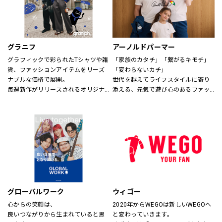
グラニフ
アーノルドパーマー
グラフィックで彩られたTシャツや雑
「家族のカタチ」「繋がるキモチ」
貨、ファッションアイテムをリーズ
「変わらないカチ」
ナブルな価格で展開。
世代を越えてライフスタイルに寄り
毎週新作がリリースされるオリジナ
添える、元気で遊び心のあるファッ
ルデザインから、アーティスト作
ションを。
品・絵本・音楽・アニメなどの多様
時代、世代を問わずに世界中で愛さ
なコラボレーションまで、
れている「アーノルド パーマー」で
幅広い年代にお楽しみいただける、
す。
さまざまなグラフィックアイテムを
取り揃えてお待ちしております。
※イーアスつくば店ではキッズの取
扱いはございません。
グローバルワーク
ウィゴー
心からの笑顔は、
2020年からWEGOは新しいWEGOへ
良いつながりから生まれていると思
と変わっていきます。