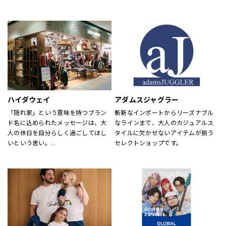
め、靴・雑貨などトータルなファッ
が慣れ親しんだ東海岸のクラシッ
ションを取り揃えています。
ク・アメリカン・クールなスタイル
定期的にお得なキャンペーンも開
にモダンなツイストを加えた、遊び
催！皆様のご来店を心よりお待ちし
心と上品さが特徴です。
ております！
ハイダウェイ
アダムスジャグラー
「隠れ家」という意味を持つブラン
斬新なインポートからリーズナブル
ド名に込められたメッセージは、大
なラインまで、大人のカジュアルス
人の休日を自分らしく過ごしてほし
タイルに欠かせないアイテムが揃う
いという思い。
セレクトショップです。
それを象徴するようなメンズアイテ
ムを揃えています。