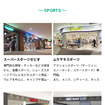
統一しております。
また、メンズ、ウィメンズ、キッズ
などをゾーンに分けて配置し、広
SPORTS
く、明るい店舗で快適なお買物をし
ていただけるよう心がけておりま
す。
どうぞご来店ください。
スーパースポーツゼビオ
ムラサキスポーツ
専門的な野球・サッカーなどの球技
アクションスポーツ（サーフィン、
から、各種スポーツ、シューズスポ
スノーボード、スケートボード）専
ーツアパレルなどのスポーツ用品・
門店。
ウェアを中心に、キャンプや登山・
また、メンズ、レディース、キッズ
スキー・スノーボードなどのシーズ
アパレルからシューズ、時計、サン
ンスポーツまで、広い売場に豊富な
グラス、雑貨に至るまで、アクショ
商品を揃えた大型総合スポーツ専門
ンスポーツに関わる世界の有名ブラ
店です。
ンドが揃います。
スポーツナビゲーターを合言葉に、
アクションスポーツスペシャリスト