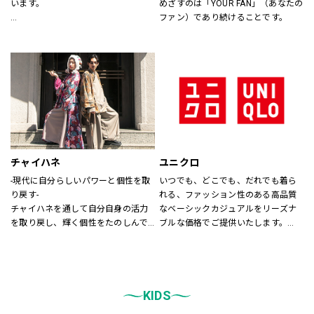
います。
めざすのは「YOUR FAN」（あなたの
ファン）であり続けることです。
あなたが会いたい人に、もっと会い
たくなる服を。
あなたの大切な人と、もっと笑顔に
なれる服を。
心地よさや好感を大切にした
“Good Feeling Wear”で
そんなつながりを、笑顔を、つくり
続けます。
チャイハネ
ユニクロ
Live together
-現代に自分らしいパワーと個性を取
いつでも、どこでも、だれでも着ら
ともに生きよう
り戻す-
れる、ファッション性のある高品質
チャイハネを通して自分自身の活力
なベーシックカジュアルをリーズナ
を取り戻し、輝く個性をたのしんで
ブルな価格でご提供いたします。
もらいたい。
店内は「白い空間」「清潔感」「ク
シーズンでのテーマを通じて、ライ
リア感」をキーワードとして店内を
フスタイル提案や価値観の共有を計
統一しております。
り、現代生活において、必要な活気
また、メンズ、ウィメンズ、キッズ
を取り戻す力になりたいと考えてい
KIDS
などをゾーンに分けて配置し、広
ます。
く、明るい店舗で快適なお買物をし