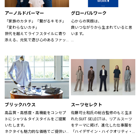
アーノルドパーマー
グローバルワーク
「家族のカタチ」「繋がるキモチ」
心からの笑顔は、
「変わらないカチ」
良いつながりから生まれていると思
世代を越えてライフスタイルに寄り
います。
添える、元気で遊び心のあるファッ
ションを。
あなたが会いたい人に、もっと会い
時代、世代を問わずに世界中で愛さ
たくなる服を。
れている「アーノルド パーマー」で
あなたの大切な人と、もっと笑顔に
す。
なれる服を。
※イーアスつくば店ではキッズの取
心地よさや好感を大切にした
扱いはございません。
“Good Feeling Wear”で
そんなつながりを、笑顔を、つくり
続けます。
ブリックハウス
スーツセレクト
Live together
高品質・高感度・高機能をコンセプ
佐藤可士和氏の総合監修のもと生ま
ともに生きよう
トにシャツ＆タイスタイルをご提案
れたSUIT SELECTは、リアルスーツ
いたします。
をテーマに掲げ、進化した仕事服を
ネクタイも魅力的な価格でご提供い
「ハイデザイン・ハイクオリティ・
たします。
ロープライス」にて実現し、ファッ