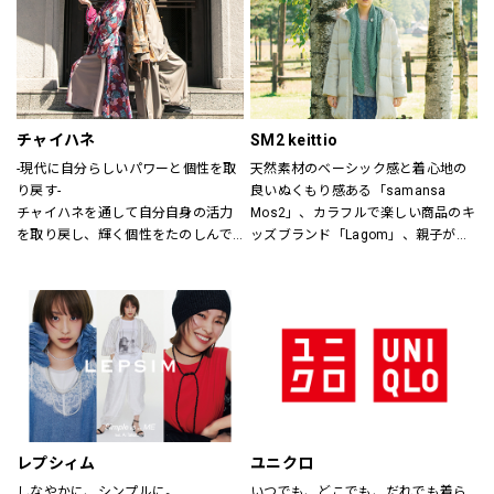
ザインします。
チャイハネ
SM2 keittio
-現代に自分らしいパワーと個性を取
天然素材のベーシック感と着心地の
り戻す-
良いぬくもり感ある「samansa 
チャイハネを通して自分自身の活力
Mos2」、カラフルで楽しい商品のキ
を取り戻し、輝く個性をたのしんで
ッズブランド「Lagom」、親子が楽
もらいたい。
しく過ごすカジュアルな暮らしの空
シーズンでのテーマを通じて、ライ
間を提案します。
フスタイル提案や価値観の共有を計
り、現代生活において、必要な活気
を取り戻す力になりたいと考えてい
ます。
レプシィム
ユニクロ
しなやかに、シンプルに。
いつでも、どこでも、だれでも着ら