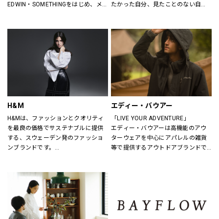
EDWIN・SOMETHINGをはじめ、メ
たかった自分、見たことのない自
ンズ・レディースのデニムを中心に
分。誰だって、まいにち新しい自分
オーセンティックなアイテムからト
に出会える。旬で、心地よい服を。
レンドアイテムまで豊富なランナッ
いまの気分で、もっと自由に。GU
プを取り揃えます。
は、自由。
H&M
エディー・バウアー
H&Mは、ファッションとクオリティ
「LIVE YOUR ADVENTURE」
を最良の価格でサステナブルに提供
エディー・バウアーは高機能のアウ
する、スウェーデン発のファッショ
ターウェアを中心にアパレルの雑貨
ンブランドです。
等で提供するアウトドアブランドで
レディス、メンズ、ベビー/キッズま
す。
で幅広い商品を揃え、あらゆるお客
100年以上にわたり、エディー・バ
さまをお迎えしています。
ウアーは人々が「冒険を生きる」こ
とにインスピレーションを与え続け
H&Mお問い合わせ窓口: 
てきました。
https://lin.ee/k1gDN7M（LINEでの
アウトドア・ライフスタルウェア等
お問い合わせ）
の幅広いアイテムをメンズ・ウィメ