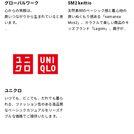
グローバルワーク
SM2 keittio
心からの笑顔は、
天然素材のベーシック感と着心地の
良いつながりから生まれていると思
良いぬくもり感ある「samansa 
います。
Mos2」、カラフルで楽しい商品のキ
ッズブランド「Lagom」、親子が楽
あなたが会いたい人に、もっと会い
しく過ごすカジュアルな暮らしの空
たくなる服を。
間を提案します。
あなたの大切な人と、もっと笑顔に
なれる服を。
心地よさや好感を大切にした
“Good Feeling Wear”で
そんなつながりを、笑顔を、つくり
続けます。
ユニクロ
Live together
いつでも、どこでも、だれでも着ら
ともに生きよう
れる、ファッション性のある高品質
なベーシックカジュアルをリーズナ
ブルな価格でご提供いたします。
店内は「白い空間」「清潔感」「ク
リア感」をキーワードとして店内を