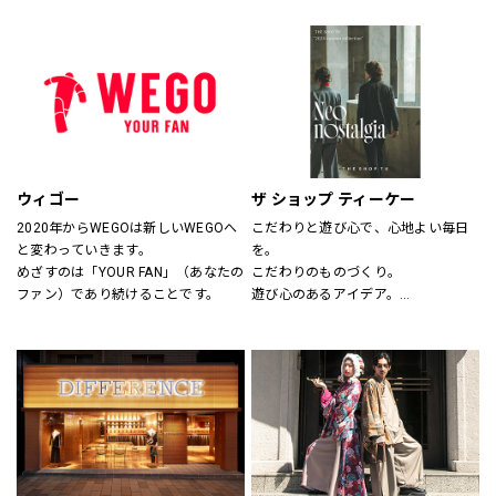
サイズのわからない方には、採寸も
ションとしてだけの服ではなく、新
いたします。
しいビジネスユースな仕事服として
スタッフにお気軽にお声かけくださ
提案しています。
い。
“選ぶ・着る・楽しむ”をテーマに
「合理的に選ぶ事」「楽しく選ぶ
事」その両者がまったく矛盾しない
事を証明する、スーツの新しい買い
方そのものをデザインしたショップ
です。
ウィゴー
ザ ショップ ティーケー
2020年からWEGOは新しいWEGOへ
こだわりと遊び心で、心地よい毎日
と変わっていきます。
を。
めざすのは「YOUR FAN」（あなたの
こだわりのものづくり。
ファン）であり続けることです。
遊び心のあるアイデア。
嬉しいプライス。
そして、みんなの笑顔。
THE SHOP TKは、心地よい毎日をデ
ザインします。