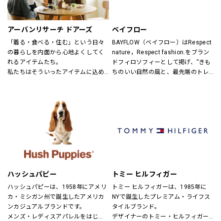
ンズ・ユニセックスにて展開してお
ります。
アーバンリサーチ ドアーズ
ベイフロー
「着る・食べる・住む」という日々
BAYFLOW（ベイフロー）はRespect 
の暮らしを内面から心地よくしてく
nature，Respect fashion.をブラン
れるアイテムたち。
ドフィロソフィーとして掲げ、“きも
私たちはそういったアイテムに込め
ちのいい自然の風と、最先端のトレ
られた、思いを伝える橋渡し役とし
ンドの風。
て、また、ファッションを通した
そんなふたつの心地よさを感じられ
「新しい価値観へのドア」を開く案
るような、健康的で、スタイリッシ
内役として、日々の暮らしの中で大
ュなライフスタイル”を提案するブラ
切なものを一緒に見つけていきたい
ンドです。
と考えています。
あなたらしいスタイル、あなたにと
ってのベーシックを、DOORSへ探し
にきてください。
ハッシュパピー
トミー ヒルフィガー
ハッシュパピーは、1958年にアメリ
トミー ヒルフィガーは、1985年に
カ・ミシガン州で誕生したアメリカ
NYで誕生したプレミアム・ライフス
ンカジュアルブランドです。
タイルブランド。
メンズ・レディスアパレルをはじ
デザイナーのトミー・ヒルフィガー