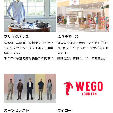
す。
なれる服を。
※イーアスつくば店ではキッズの取
心地よさや好感を大切にした
扱いはございません。
“Good Feeling Wear”で
そんなつながりを、笑顔を、つくり
続けます。
ブリックハウス
ふりそで 和
Live together
高品質・高感度・高機能をコンセプ
御成人を迎える女の子のための”似合
ともに生きよう
トにシャツ＆タイスタイルをご提案
う””カワイイ””ハッピー”を演出するお
いたします。
店です。
ネクタイも魅力的な価格でご提供い
振袖選び、前撮り、当日のお支度、
たします。
全てお任せ！
サイズのわからない方には、採寸も
1880年創業の老舗着物屋さんが提案
いたします。
する新しい振袖専門店。
スタッフにお気軽にお声かけくださ
コーディネートは自由自在。
い。
あなただけのオンリーワンをお手伝
いします。
スーツセレクト
ウィゴー