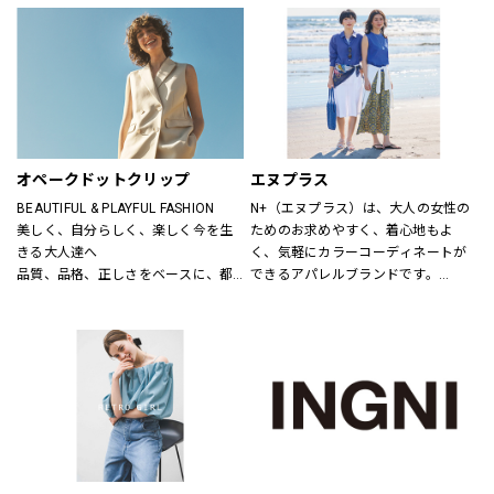
ニットだから、ひたすら心地いい靴
り小物品まで取り揃え、ファッショ
「steppi（ステッピ）」
ンをトータルで提案しています。
公式オンラインストア「ONWARD 
CROSSET」でお選びいただいた商品
を取り寄せて、店舗にてご試着、ご
購入いただける「クリック&トライ」
も対応しております。
オペークドットクリップ
エヌプラス
BEAUTIFUL & PLAYFUL FASHION
N+（エヌプラス）は、大人の女性の
美しく、自分らしく、楽しく今を生
ためのお求めやすく、着心地もよ
きる大人達へ
く、気軽にカラーコーディネートが
品質、品格、正しさをベースに、都
できるアパレルブランドです。
会的で洗練された、良質なライフス
体形の変化にも対応できる豊富なサ
タイルとファッションの楽しさ、新
イズやパターン、日常でのお手入れ
しさとの出会いを提案します
が簡単なアイテムなどを提案しま
す。