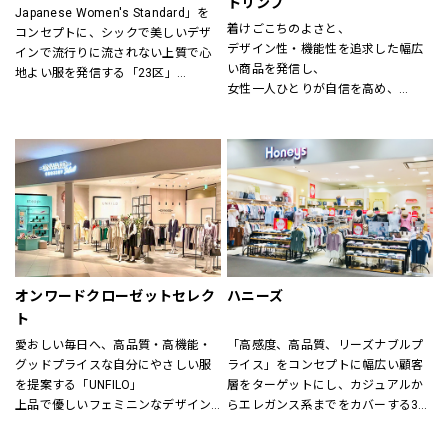
トリンプ
Japanese Women's Standard」を
ン(CHIGNON)、ナチュラルランドリ
着けごこちのよさと、
コンセプトに、シックで美しいデザ
ー(NATURAL LAUNDRY)、グリン
デザイン性・機能性を追求した幅広
インで流行りに流されない上質で心
(grin)、トリッペン（trippen）、カン
い商品を発信し、
地よい服を発信する「23区」
ペール（CAMPER）、ユウコイマニ
女性一人ひとりが自信を高め、
「すべての女性の笑顔のために」大
シ（yuko imanishi+）、ボンメゾン
美しく前向きに毎日を過ごすための
人の女性に向けた自然体で輝くワー
（Bonne Maison）、モキップ
お手伝いをいたします。
ドローブを提案する「自由区」
（MOQUIP）、チーバ（CI-VA）、ク
進化し続ける伝統を原点に、常に時
レドラン（CLEDRAN）、アンパサン
代性にマッチした「ネクスト・トラ
ド（Ampersand）、ヒラメキ
ッド」のライフスタイルを提案する
（HIRAMEKI）、ビュレ
「J.PRESS」
（BEAURE）、ポンタタ
（POMTATA）、カンポマッジ
公式オンラインストア「ONWARD 
（CAMPOMAGGI）、ラノジュエリー
CROSSET」でお選びいただいた商品
（Lano）、コズリ（Causerie）、サ
を取り寄せて、店舗にてご試着、ご
オンワードクローゼットセレク
ハニーズ
ンリット（Sunlit）、タビトジュエリ
購入いただける「クリック&トライ」
ー（Tabito Jewelry）、マレット
ト
も対応しております。
(Mallet)
愛おしい毎日へ、高品質・高機能・
「高感度、高品質、リーズナブルプ
グッドプライスな自分にやさしい服
ライス」をコンセプトに幅広い顧客
を提案する「UNFILO」
層をターゲットにし、カジュアルか
上品で優しいフェミニンなデザイン
らエレガンス系までをカバーする3ブ
のスタイルにトレンドエッセンスを
ランドで展開しています。
加えた「any SiS」
また、洋服だけでなく雑貨や身の回