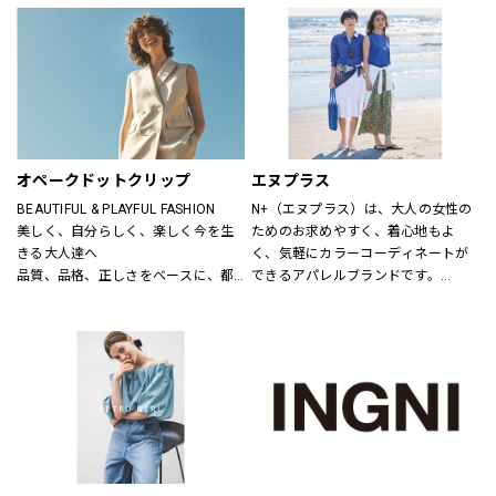
ニットだから、ひたすら心地いい靴
り小物品まで取り揃え、ファッショ
「steppi（ステッピ）」
ンをトータルで提案しています。
公式オンラインストア「ONWARD 
CROSSET」でお選びいただいた商品
を取り寄せて、店舗にてご試着、ご
購入いただける「クリック&トライ」
も対応しております。
オペークドットクリップ
エヌプラス
BEAUTIFUL & PLAYFUL FASHION
N+（エヌプラス）は、大人の女性の
美しく、自分らしく、楽しく今を生
ためのお求めやすく、着心地もよ
きる大人達へ
く、気軽にカラーコーディネートが
品質、品格、正しさをベースに、都
できるアパレルブランドです。
会的で洗練された、良質なライフス
体形の変化にも対応できる豊富なサ
タイルとファッションの楽しさ、新
イズやパターン、日常でのお手入れ
しさとの出会いを提案します
が簡単なアイテムなどを提案しま
す。