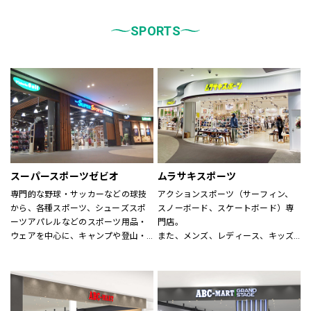
統一しております。
また、メンズ、ウィメンズ、キッズ
などをゾーンに分けて配置し、広
SPORTS
く、明るい店舗で快適なお買物をし
ていただけるよう心がけておりま
す。
どうぞご来店ください。
スーパースポーツゼビオ
ムラサキスポーツ
専門的な野球・サッカーなどの球技
アクションスポーツ（サーフィン、
から、各種スポーツ、シューズスポ
スノーボード、スケートボード）専
ーツアパレルなどのスポーツ用品・
門店。
ウェアを中心に、キャンプや登山・
また、メンズ、レディース、キッズ
スキー・スノーボードなどのシーズ
アパレルからシューズ、時計、サン
ンスポーツまで、広い売場に豊富な
グラス、雑貨に至るまで、アクショ
商品を揃えた大型総合スポーツ専門
ンスポーツに関わる世界の有名ブラ
店です。
ンドが揃います。
スポーツナビゲーターを合言葉に、
アクションスポーツスペシャリスト