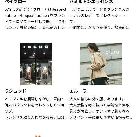
ベイフロー
ハミルトンエッセンス
BAYFLOW（ベイフロー）はRespect 
【ナチュラルモード＆フレンチカジ
nature，Respect fashion.をブラン
ュアルのレディスセレクトショッ
ドフィロソフィーとして掲げ、“きも
プ】
ちのいい自然の風と、最先端のトレ
お洒落にこだわりを持ち、都会的に
ンドの風。
洗練された年齢を超えた楽しみ方を
そんなふたつの心地よさを感じられ
する大人の女性に向けたスタイル提
るような、健康的で、スタイリッシ
案型セレクトショップ。
ュなライフスタイル”を提案するブラ
自然空間に存在する色と素材、様々
ンドです。
なテイストが融合した居心地の良い
店内でくつろぎながらお洒落が楽し
める、そんな空間をご提供します。
～メンバーズカードについて～
5,500円（税込）お買い上げ毎に、ス
ラシュッド
エルーラ
タンプ1個を捺印致します。
オリジナルを展開しながら、国内・
大人の悩みに効く服、あります。
24個スタンプで5,500円の割引カー
海外のブランドをセレクトしたショ
大人女性を考え抜いた機能性と素敵
ドとしてご利用頂けます。
ップ。
見えが両立し、オン・オフ着られる
有効期限はございません。全店舗に
トレンドを取り入れながらも、自分
デザイン・手に取りやすい価格帯な
て使用できます。
らしさを大切にする女性へ。
ど、大人にとって「ちょうどいい」
が叶う“救世主ブランド”です。
【取り扱いブランド】