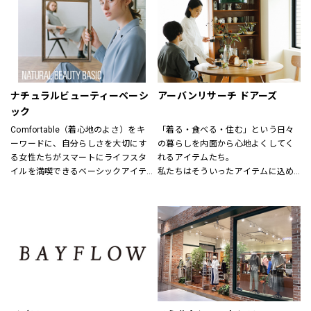
結婚式、お別れ、パーティー、そし
毎日着れるシンプルなものからデザ
てちょっとしたお出かけなど
インにこだわった商品、そして最新
特別な日も、日常も様々なシーンで
のお値打ちファッションも用意して
着まわせるアイテムをトータルに
います。
提案する新しいフォーマルコンセプ
特別なルートで仕入れた商品にきっ
トショップ。
と満足いただけるはずです。
ナチュラルビューティーベーシ
アーバンリサーチ ドアーズ
礼服、喪服、パーティードレス、ロ
ック
ングドレス、ブライダルドレス、セ
Comfortable（着心地のよさ）をキ
「着る・食べる・住む」という日々
レモニースーツ、アクセサリー等、
ーワードに、自分らしさを大切にす
の暮らしを内面から心地よくしてく
フォーマルアイテムをトータルコー
る女性たちがスマートにライフスタ
れるアイテムたち。
ディネートで提案させていただきま
イルを満喫できるベーシックアイテ
私たちはそういったアイテムに込め
す。
ムを揃えています。
られた、思いを伝える橋渡し役とし
7号から19号までサイズバリエーシ
程よくトレンドを取り入れたライン
て、また、ファッションを通した
ョンも豊富に取り揃えてお待ちして
ナップを、自在なコーディネートを
「新しい価値観へのドア」を開く案
おります。
楽しめる幅広い商品展開により、オ
内役として、日々の暮らしの中で大
ンからオフまでをサポートします。
切なものを一緒に見つけていきたい
と考えています。
あなたらしいスタイル、あなたにと
ってのベーシックを、DOORSへ探し
にきてください。