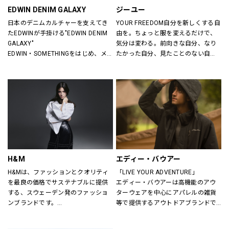
EDWIN DENIM GALAXY
ジーユー
日本のデニムカルチャーを支えてき
YOUR FREEDOM自分を新しくする自
たEDWINが手掛ける"EDWIN DENIM 
由を。ちょっと服を変えるだけで、
GALAXY"
気分は変わる。前向きな自分、なり
EDWIN・SOMETHINGをはじめ、メ
たかった自分、見たことのない自
ンズ・レディースのデニムを中心に
分。誰だって、まいにち新しい自分
オーセンティックなアイテムからト
に出会える。旬で、心地よい服を。
レンドアイテムまで豊富なランナッ
いまの気分で、もっと自由に。GU
プを取り揃えます。
は、自由。
H&M
エディー・バウアー
H&Mは、ファッションとクオリティ
「LIVE YOUR ADVENTURE」
を最良の価格でサステナブルに提供
エディー・バウアーは高機能のアウ
する、スウェーデン発のファッショ
ターウェアを中心にアパレルの雑貨
ンブランドです。
等で提供するアウトドアブランドで
レディス、メンズ、ベビー/キッズま
す。
で幅広い商品を揃え、あらゆるお客
100年以上にわたり、エディー・バ