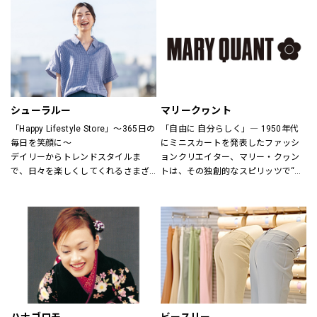
さまをお迎えしています。
ウアーは人々が「冒険を生きる」こ
とにインスピレーションを与え続け
H&Mお問い合わせ窓口: 
てきました。
https://lin.ee/k1gDN7M（LINEでの
アウトドア・ライフスタルウェア等
お問い合わせ）
の幅広いアイテムをメンズ・ウィメ
ンズ・ユニセックスにて展開してお
ります。
シューラルー
マリークヮント
「Happy Lifestyle Store」～365日の
「自由に 自分らしく」― 1950年代
毎日を笑顔に～
にミニスカートを発表したファッシ
デイリーからトレンドスタイルま
ョンクリエイター、マリー・クヮン
で、日々を楽しくしてくれるさまざ
トは、その独創的なスピリッツで“ス
まなアイテムをセレクトし、トータ
ウィンギングロンドン”という世界的
ルに提案するハッピーライフスタイ
なカルチャームーブメントを創り出
ルストア。
しました。
MARY QUANTのアイテムには、あり
のままの自分を表現し、今以上にい
きいきと輝いてほしいという想いが
込められています。
全ての女性に、自分らしさの創造と
直感を。