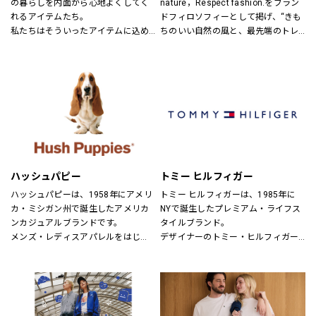
の暮らしを内面から心地よくしてく
nature，Respect fashion.をブラン
れるアイテムたち。
ドフィロソフィーとして掲げ、“きも
私たちはそういったアイテムに込め
ちのいい自然の風と、最先端のトレ
られた、思いを伝える橋渡し役とし
ンドの風。
て、また、ファッションを通した
そんなふたつの心地よさを感じられ
「新しい価値観へのドア」を開く案
るような、健康的で、スタイリッシ
内役として、日々の暮らしの中で大
ュなライフスタイル”を提案するブラ
切なものを一緒に見つけていきたい
ンドです。
と考えています。
あなたらしいスタイル、あなたにと
ってのベーシックを、DOORSへ探し
にきてください。
ハッシュパピー
トミー ヒルフィガー
ハッシュパピーは、1958年にアメリ
トミー ヒルフィガーは、1985年に
カ・ミシガン州で誕生したアメリカ
NYで誕生したプレミアム・ライフス
ンカジュアルブランドです。
タイルブランド。
メンズ・レディスアパレルをはじ
デザイナーのトミー・ヒルフィガー
め、靴・雑貨などトータルなファッ
が慣れ親しんだ東海岸のクラシッ
ションを取り揃えています。
ク・アメリカン・クールなスタイル
定期的にお得なキャンペーンも開
にモダンなツイストを加えた、遊び
催！皆様のご来店を心よりお待ちし
心と上品さが特徴です。
ております！