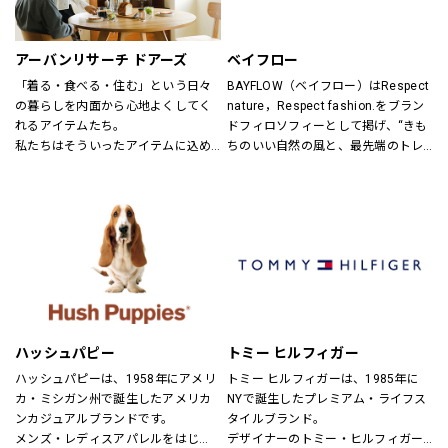
ンズ・ユニセックスにて展開してお
ります。
アーバンリサーチ ドアーズ
ベイフロー
「着る・食べる・住む」という日々
BAYFLOW（ベイフロー）はRespect 
の暮らしを内面から心地よくしてく
nature，Respect fashion.をブラン
れるアイテムたち。
ドフィロソフィーとして掲げ、“きも
私たちはそういったアイテムに込め
ちのいい自然の風と、最先端のトレ
られた、思いを伝える橋渡し役とし
ンドの風。
て、また、ファッションを通した
そんなふたつの心地よさを感じられ
「新しい価値観へのドア」を開く案
るような、健康的で、スタイリッシ
内役として、日々の暮らしの中で大
ュなライフスタイル”を提案するブラ
切なものを一緒に見つけていきたい
ンドです。
と考えています。
あなたらしいスタイル、あなたにと
ってのベーシックを、DOORSへ探し
にきてください。
ハッシュパピー
トミー ヒルフィガー
ハッシュパピーは、1958年にアメリ
トミー ヒルフィガーは、1985年に
カ・ミシガン州で誕生したアメリカ
NYで誕生したプレミアム・ライフス
ンカジュアルブランドです。
タイルブランド。
メンズ・レディスアパレルをはじ
デザイナーのトミー・ヒルフィガー