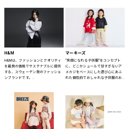
ていただけるよう心がけておりま
す。
どうぞご来店ください。
H&M
マーキーズ
H&Mは、ファッションとクオリティ
”笑顔になれる子供服”をコンセプト
を最良の価格でサステナブルに提供
に、どこかシュールで甘すぎないア
する、スウェーデン発のファッショ
メカジをベースにした遊び心にあふ
ンブランドです。
れた個性的でおしゃれな子供服のお
レディス、メンズ、ベビー/キッズま
店です。
で幅広い商品を揃え、あらゆるお客
さまをお迎えしています。
H&Mお問い合わせ窓口: 
https://lin.ee/k1gDN7M（LINEでの
お問い合わせ）