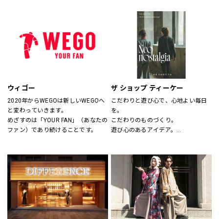
サイズのわからない方には、採寸も
ションとしてだけの服ではなく、新
いたします。
しいビジネスユースな仕事服として
スタッフにお気軽にお声かけくださ
提案しています。
い。
“選ぶ・着る・楽しむ”をテーマに
「合理的に選ぶ事」「楽しく選ぶ
事」その両者がまったく矛盾しない
事を証明する、スーツの新しい買い
方そのものをデザインしたショップ
です。
ウィゴー
ザ ショップ ティーケー
2020年からWEGOは新しいWEGOへ
こだわりと遊び心で、心地よい毎日
と変わっていきます。
を。
めざすのは「YOUR FAN」（あなたの
こだわりのものづくり。
ファン）であり続けることです。
遊び心のあるアイデア。
嬉しいプライス。
そして、みんなの笑顔。
THE SHOP TKは、心地よい毎日をデ
ザインします。