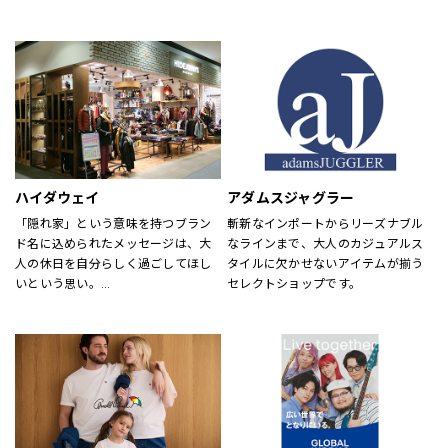
め、靴・雑貨などトータルなファッ
が慣れ親しんだ東海岸のクラシッ
ションを取り揃えています。
ク・アメリカン・クールなスタイル
定期的にお得なキャンペーンも開
にモダンなツイストを加えた、遊び
催！皆様のご来店を心よりお待ちし
心と上品さが特徴です。
ております！
ハイダウェイ
アダムスジャグラー
「隠れ家」という意味を持つブラン
斬新なインポートからリーズナブル
ド名に込められたメッセージは、大
なラインまで、大人のカジュアルス
人の休日を自分らしく過ごしてほし
タイルに欠かせないアイテムが揃う
いという思い。
セレクトショップです。
それを象徴するようなメンズアイテ
ムを揃えています。