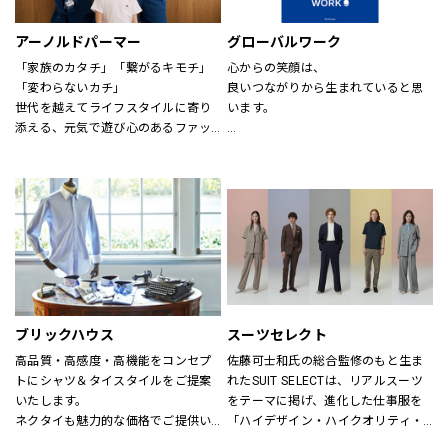
アーノルドパーマー
グローバルワーク
「家族のカタチ」「繋がるキモチ」
心からの笑顔は、
「変わらないカチ」
良いつながりから生まれていると思
世代を越えてライフスタイルに寄り
います。
添える、元気で遊び心のあるファッ
ションを。
あなたが会いたい人に、もっと会い
時代、世代を問わずに世界中で愛さ
たくなる服を。
れている「アーノルド パーマー」で
あなたの大切な人と、もっと笑顔に
す。
なれる服を。
※イーアスつくば店ではキッズの取
心地よさや好感を大切にした
扱いはございません。
“Good Feeling Wear”で
そんなつながりを、笑顔を、つくり
続けます。
ブリックハウス
スーツセレクト
Live together
高品質・高感度・高機能をコンセプ
佐藤可士和氏の総合監修のもと生ま
ともに生きよう
トにシャツ＆タイスタイルをご提案
れたSUIT SELECTは、リアルスーツ
いたします。
をテーマに掲げ、進化した仕事服を
ネクタイも魅力的な価格でご提供い
「ハイデザイン・ハイクオリティ・
たします。
ロープライス」にて実現し、ファッ