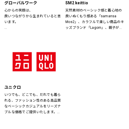
グローバルワーク
SM2 keittio
心からの笑顔は、
天然素材のベーシック感と着心地の
良いつながりから生まれていると思
良いぬくもり感ある「samansa 
います。
Mos2」、カラフルで楽しい商品のキ
ッズブランド「Lagom」、親子が楽
あなたが会いたい人に、もっと会い
しく過ごすカジュアルな暮らしの空
たくなる服を。
間を提案します。
あなたの大切な人と、もっと笑顔に
なれる服を。
心地よさや好感を大切にした
“Good Feeling Wear”で
そんなつながりを、笑顔を、つくり
続けます。
ユニクロ
Live together
いつでも、どこでも、だれでも着ら
ともに生きよう
れる、ファッション性のある高品質
なベーシックカジュアルをリーズナ
ブルな価格でご提供いたします。
店内は「白い空間」「清潔感」「ク
リア感」をキーワードとして店内を