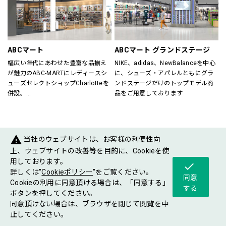
すべてのスポーツを楽しむ方をサポ
が在籍していますので、ビギナーの
ート！
方からエキスパートの方までお任せ
スポーツに関する悩み事、困り事な
下さい。
どぜひご相談下さい。
各種シーズン毎にさまざまなイベン
ご年配の方からお子様まで、安心し
トも開催していますので是非ご来店
ABCマート
ABCマート グランドステージ
てご来店いただけるスポーツショッ
お待ちしております。
幅広い年代にあわせた豊富な品揃え
NIKE、adidas、NewBalanceを中心
プです。
が魅力のABC-MARTにレディースシ
に、シューズ・アパレルともにグラ
ューズセレクトショップCharlotteを
ンドステージだけのトップモデル商
Victoria Golf／029-868-7162
併設。
品をご用意しております
ABC-MARTがプロデュースするシュ
ーズショップが一度に楽しめるお店
です。
warning
当社のウェブサイトは、お客様の利便性向
FASHIONGOODS
上、ウェブサイトの改善等を目的に、Cookieを使
用しております。
check
詳しくは”
Cookieポリシー
”をご覧ください。
同意
Cookieの利用に同意頂ける場合は、「同意する」
する
ボタンを押してください。
同意頂けない場合は、ブラウザを閉じて閲覧を中
ショップ
フロア
ショップ
止してください。
グルメ
イベント
案内
マップ
ニュース