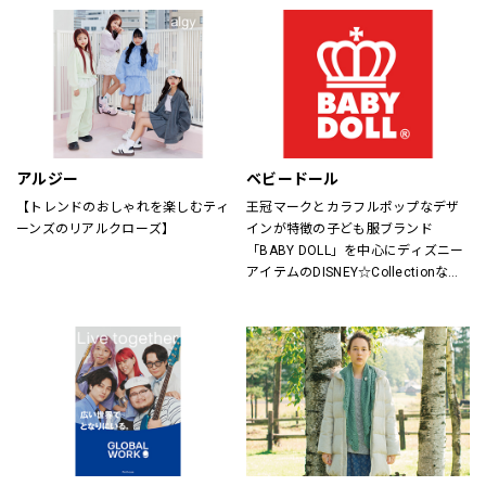
アルジー
ベビードール
【トレンドのおしゃれを楽しむティ
王冠マークとカラフルポップなデザ
ーンズのリアルクローズ】
インが特徴の子ども服ブランド
「BABY DOLL」を中心にディズニー
アイテムのDISNEY☆Collectionなど
キャラアイテムも充実。
サイズもベビーは新生児からキッズ
は150cmまで、大人はXLサイズまで
取り揃えているので、ご家族で楽し
めるペアアイテムもラインナップし
たファミリーカジュアルブランドで
す。