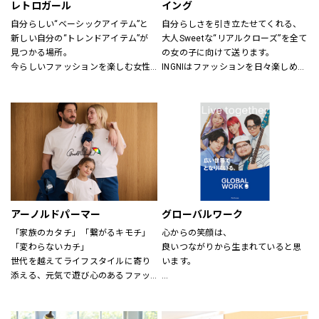
レトロガール
イング
自分らしい“ベーシックアイテム”と
自分らしさを引き立たせてくれる、
新しい自分の“トレンドアイテム”が
大人Sweetな“リアルクローズ”を全て
見つかる場所。
の女の子に向けて送ります。
今らしいファッションを楽しむ女性
INGNIはファッションを日々楽しめ
のためのブランド。
る、トレンドMIXアイテムを、枠に
とらわれない自由な発想で展開して
いきます。
アーノルドパーマー
グローバルワーク
「家族のカタチ」「繋がるキモチ」
心からの笑顔は、
「変わらないカチ」
良いつながりから生まれていると思
世代を越えてライフスタイルに寄り
います。
添える、元気で遊び心のあるファッ
ションを。
あなたが会いたい人に、もっと会い
時代、世代を問わずに世界中で愛さ
たくなる服を。
れている「アーノルド パーマー」で
あなたの大切な人と、もっと笑顔に