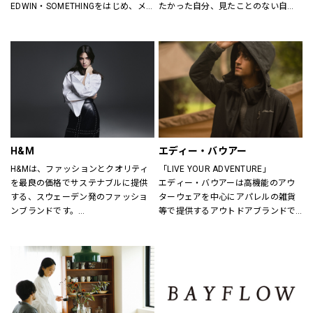
EDWIN・SOMETHINGをはじめ、メ
たかった自分、見たことのない自
ンズ・レディースのデニムを中心に
分。誰だって、まいにち新しい自分
オーセンティックなアイテムからト
に出会える。旬で、心地よい服を。
レンドアイテムまで豊富なランナッ
いまの気分で、もっと自由に。GU
プを取り揃えます。
は、自由。
H&M
エディー・バウアー
H&Mは、ファッションとクオリティ
「LIVE YOUR ADVENTURE」
を最良の価格でサステナブルに提供
エディー・バウアーは高機能のアウ
する、スウェーデン発のファッショ
ターウェアを中心にアパレルの雑貨
ンブランドです。
等で提供するアウトドアブランドで
レディス、メンズ、ベビー/キッズま
す。
で幅広い商品を揃え、あらゆるお客
100年以上にわたり、エディー・バ
さまをお迎えしています。
ウアーは人々が「冒険を生きる」こ
とにインスピレーションを与え続け
H&Mお問い合わせ窓口: 
てきました。
https://lin.ee/k1gDN7M（LINEでの
アウトドア・ライフスタルウェア等
お問い合わせ）
の幅広いアイテムをメンズ・ウィメ