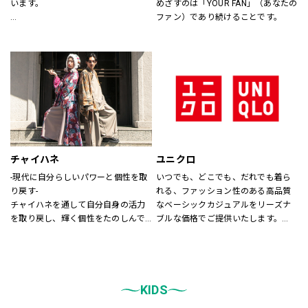
います。
めざすのは「YOUR FAN」（あなたの
ファン）であり続けることです。
あなたが会いたい人に、もっと会い
たくなる服を。
あなたの大切な人と、もっと笑顔に
なれる服を。
心地よさや好感を大切にした
“Good Feeling Wear”で
そんなつながりを、笑顔を、つくり
続けます。
チャイハネ
ユニクロ
Live together
-現代に自分らしいパワーと個性を取
いつでも、どこでも、だれでも着ら
ともに生きよう
り戻す-
れる、ファッション性のある高品質
チャイハネを通して自分自身の活力
なベーシックカジュアルをリーズナ
を取り戻し、輝く個性をたのしんで
ブルな価格でご提供いたします。
もらいたい。
店内は「白い空間」「清潔感」「ク
シーズンでのテーマを通じて、ライ
リア感」をキーワードとして店内を
フスタイル提案や価値観の共有を計
統一しております。
り、現代生活において、必要な活気
また、メンズ、ウィメンズ、キッズ
を取り戻す力になりたいと考えてい
KIDS
などをゾーンに分けて配置し、広
ます。
く、明るい店舗で快適なお買物をし