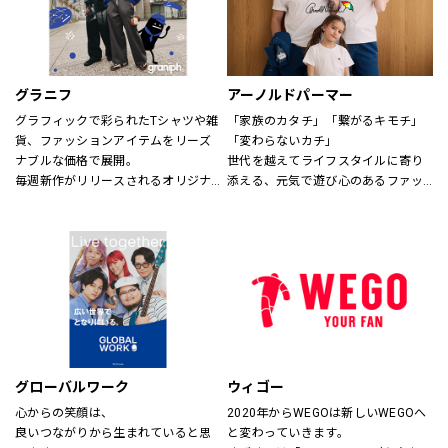
グラニフ
アーノルドパーマー
グラフィックで彩られたTシャツや雑
「家族のカタチ」「繋がるキモチ」
貨、ファッションアイテムをリーズ
「変わらないカチ」
ナブルな価格で展開。
世代を越えてライフスタイルに寄り
毎週新作がリリースされるオリジナ
添える、元気で遊び心のあるファッ
ルデザインから、アーティスト作
ションを。
品・絵本・音楽・アニメなどの多様
時代、世代を問わずに世界中で愛さ
なコラボレーションまで、
れている「アーノルド パーマー」で
幅広い年代にお楽しみいただける、
す。
さまざまなグラフィックアイテムを
取り揃えてお待ちしております。
※イーアスつくば店ではキッズの取
扱いはございません。
グローバルワーク
ウィゴー
心からの笑顔は、
2020年からWEGOは新しいWEGOへ
良いつながりから生まれていると思
と変わっていきます。