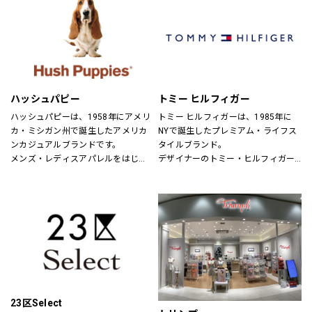
パドカレ（pas de calais）、ヴラス
ブラム（Vlas Blomme）、グプティ
ハ(GUPTIHA)、コットンハウスアヤ
（CottonHouse Aya）、バスコ
(BASCO)、クロニクル(chronicle)、
ヌメ（nume）、ヴーム（vm）、ミ
ズイロインド（mizuiroind）、ミデ
ハッシュパピー
トミー ヒルフィガー
ィウミ（MidiUmi）、エトレリー
（etre relie）、ノンブルアンペール
ハッシュパピーは、1958年にアメリ
トミー ヒルフィガーは、1985年に
（NOMBRE IMPAIR）、フィルデフェ
カ・ミシガン州で誕生したアメリカ
NYで誕生したプレミアム・ライフス
ール（FIL DE FER）、秋霞堂（シュ
ンカジュアルブランドです。
タイルブランド。
ウカドウ）、アントゲージ
メンズ・レディスアパレルをはじ
デザイナーのトミー・ヒルフィガー
（ANTGAUGE）、マイカ&ディール
め、靴・雑貨などトータルなファッ
が慣れ親しんだ東海岸のクラシッ
（MICA&DEAL）、ブランバスク
ションを取り揃えています。
ク・アメリカン・クールなスタイル
（BLANC basque）、カーキ
定期的にお得なキャンペーンも開
にモダンなツイストを加えた、遊び
（KHA:KI）、ケレン（KELEN）、ラ
催！皆様のご来店を心よりお待ちし
心と上品さが特徴です。
プレ（RaPPELER）、ルシェルドハ
ております！
リス(le ciel deHARRISS)、トランジ
ットパーサッチ(TRANSIT PAR-
SUCH)、スタンプアンドダイアリー
(STAMP AND DIARY)、ユティリテ
(Utilite)、インディマーク
23区Select
(INDIMARK)、イェン(YENN)、シニヨ