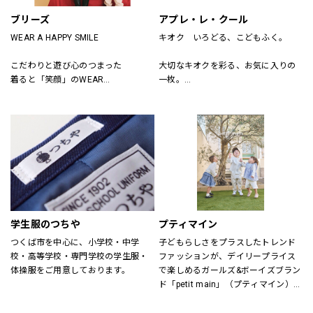
ブリーズ
アプレ・レ・クール
WEAR A HAPPY SMILE
キオク　いろどる、こどもふく。
こだわりと遊び心のつまった
大切なキオクを彩る、お気に入りの
着ると「笑顔」のWEAR
一枚。
「着たい」がいっぱいのSHOP
アプレ レ クールは　独自の色づかい
そんなHAPPY SMILEに出会える場所
やテキスタイルで
がBREEZE
日々を　トクベツに過ごせるそんな
「一枚」をお届けします。
学生服のつちや
プティマイン
つくば市を中心に、小学校・中学
子どもらしさをプラスしたトレンド
校・高等学校・専門学校の学生服・
ファッションが、デイリープライス
体操服をご用意しております。
で楽しめるガールズ&ボーイズブラン
ド「petit main」（プティマイン）。
ママ目線の日常着を追求し、着心地
にもこだわりました。