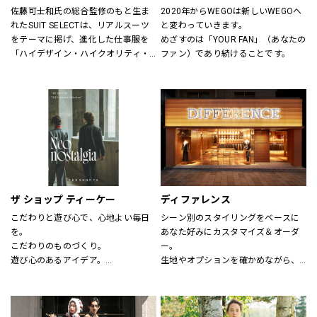
佐藤可士和氏の総合監修のもと生ま
2020年からWEGOは新しいWEGOへ
れたSUIT SELECTは、リアルスーツ
と変わっていきます。
をテーマに掲げ、進化した仕事服を
めざすのは「YOUR FAN」（あなたの
「ハイデザイン・ハイクオリティ・
ファン）であり続けることです。
ロープライス」にて実現し、ファッ
ションとしてだけの服ではなく、新
しいビジネスユースな仕事服として
提案しています。
“選ぶ・着る・楽しむ”をテーマに
「合理的に選ぶ事」「楽しく選ぶ
事」その両者がまったく矛盾しない
事を証明する、スーツの新しい買い
方そのものをデザインしたショップ
です。
ザ ショップ ティーケー
ディファレンス
こだわりと遊び心で、心地よい毎日
シーン別のスタイリングをベースに
を。
あなた好みにカスタマイズ＆オーダ
こだわりのものづくり。
ー。
遊び心のあるアイデア。
生地やオプションを確かめながら、
嬉しいプライス。
プロのテイラーに相談できます。
そして、みんなの笑顔。
THE SHOP TKは、心地よい毎日をデ