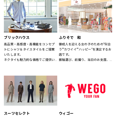
す。
なれる服を。
※イーアスつくば店ではキッズの取
心地よさや好感を大切にした
扱いはございません。
“Good Feeling Wear”で
そんなつながりを、笑顔を、つくり
続けます。
ブリックハウス
ふりそで 和
Live together
高品質・高感度・高機能をコンセプ
御成人を迎える女の子のための”似合
ともに生きよう
トにシャツ＆タイスタイルをご提案
う””カワイイ””ハッピー”を演出するお
いたします。
店です。
ネクタイも魅力的な価格でご提供い
振袖選び、前撮り、当日のお支度、
たします。
全てお任せ！
サイズのわからない方には、採寸も
1880年創業の老舗着物屋さんが提案
いたします。
する新しい振袖専門店。
スタッフにお気軽にお声かけくださ
コーディネートは自由自在。
い。
あなただけのオンリーワンをお手伝
いします。
スーツセレクト
ウィゴー