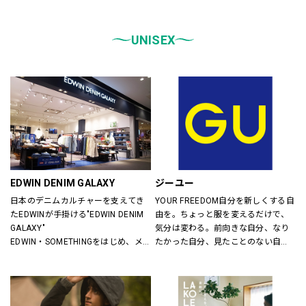
統一しております。
また、メンズ、ウィメンズ、キッズ
などをゾーンに分けて配置し、広
UNISEX
く、明るい店舗で快適なお買物をし
ていただけるよう心がけておりま
す。
どうぞご来店ください。
EDWIN DENIM GALAXY
ジーユー
日本のデニムカルチャーを支えてき
YOUR FREEDOM自分を新しくする自
たEDWINが手掛ける"EDWIN DENIM 
由を。ちょっと服を変えるだけで、
GALAXY"
気分は変わる。前向きな自分、なり
EDWIN・SOMETHINGをはじめ、メ
たかった自分、見たことのない自
ンズ・レディースのデニムを中心に
分。誰だって、まいにち新しい自分
オーセンティックなアイテムからト
に出会える。旬で、心地よい服を。
レンドアイテムまで豊富なランナッ
いまの気分で、もっと自由に。GU
プを取り揃えます。
は、自由。