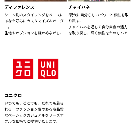
ディファレンス
チャイハネ
シーン別のスタイリングをベースに
-現代に自分らしいパワーと個性を取
あなた好みにカスタマイズ＆オーダ
り戻す-
ー。
チャイハネを通して自分自身の活力
生地やオプションを確かめながら、
を取り戻し、輝く個性をたのしんで
プロのテイラーに相談できます。
もらいたい。
シーズンでのテーマを通じて、ライ
フスタイル提案や価値観の共有を計
り、現代生活において、必要な活気
を取り戻す力になりたいと考えてい
ます。
ユニクロ
いつでも、どこでも、だれでも着ら
れる、ファッション性のある高品質
なベーシックカジュアルをリーズナ
ブルな価格でご提供いたします。
店内は「白い空間」「清潔感」「ク
リア感」をキーワードとして店内を