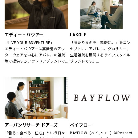
エディー・バウアー
LAKOLE
「LIVE YOUR ADVENTURE」
「あたりまえを、素敵に。」をコン
エディー・バウアーは高機能のアウ
セプトに、アパレル、グロサリー、
ターウェアを中心にアパレルの雑貨
生活雑貨を展開するライフスタイル
等で提供するアウトドアブランドで
ブランドです。
す。
あたりまえとなっている日用品だか
100年以上にわたり、エディー・バ
らこそ、もっと手軽に、もっと素敵
ウアーは人々が「冒険を生きる」こ
にしていきたいと考えています。
とにインスピレーションを与え続け
てきました。
アウトドア・ライフスタルウェア等
の幅広いアイテムをメンズ・ウィメ
ンズ・ユニセックスにて展開してお
ります。
アーバンリサーチ ドアーズ
ベイフロー
「着る・食べる・住む」という日々
BAYFLOW（ベイフロー）はRespect 