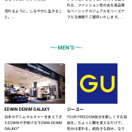
れる、ファッション性のある高品質
流れるように、しなやかに生きるこ
なベーシックカジュアルをリーズナ
と。
ブルな価格でご提供いたします。
飾りすぎず、自然体でいること。
店内は「白い空間」「清潔感」「ク
LEPSIMはそんな「シンプル」さを大
リア感」をキーワードとして店内を
切に、
統一しております。
あらゆる自分を自由に楽しむ
また、メンズ、ウィメンズ、キッズ
大人女性に似合うスタイルを提案し
MEN’S
などをゾーンに分けて配置し、広
ます。
く、明るい店舗で快適なお買物をし
ていただけるよう心がけておりま
す。
どうぞご来店ください。
EDWIN DENIM GALAXY
ジーユー
日本のデニムカルチャーを支えてき
YOUR FREEDOM自分を新しくする自
たEDWINが手掛ける"EDWIN DENIM 
由を。ちょっと服を変えるだけで、
GALAXY"
気分は変わる。前向きな自分、なり