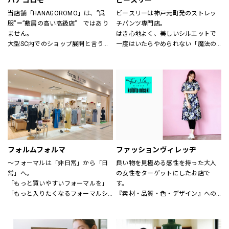
ハナゴロモ
ビースリー
当店舗「HANAGOROMO」は、”呉
ビースリーは神戸元町発のストレッ
服”＝”敷居の高い高級店”　ではあり
チパンツ専門店。
ません。
はき心地よく、美しいシルエットで
大型SC内でのショップ展開と言う利
一度はいたらやめられない「魔法の
点を活かし、明るく、どなたでも気
パンツ」と呼ばれるほど。
軽に立ち寄って頂ける店舗作りを目
シーズンごとに登場する、新デザイ
指しています。
ンや限定カラーも人気です。
ローマ字屋号や店舗レイアウト等も
サイズも3号～21号と豊富に揃いま
若い感性を生かし、幅広い年齢層の
す。（カラーにより異なります）
お客様を対象にした店舗となってい
ショップでは、パンツフィッターが
ます。
一人ひとりに合わせたパンツ探しの
また、品揃えについても振袖、訪問
お手伝いや、きれいに見えるはき方
着、袋帯　等様々な高級呉服の品々
をアドバイスいたします。
を驚くほどの超破格にてご奉仕致し
どうぞお気軽にお声掛け下さい。
フォルムフォルマ
ファッションヴィレッヂ
ます。
～フォーマルは「非日常」から「日
良い物を見極める感性を持った大人
皆さま是非ともお立ち寄り下さい。
常」へ。
の女性をターゲットにしたお店で
店舗スタッフ一同お待ち申し上げて
「もっと買いやすいフォーマルを」
す。
おります。
「もっと入りたくなるフォーマルシ
『素材・品質・色・デザイン』への
ョップを」
こだわりはもちろん、何よりも着心
そんなお客様の声からフォルムフォ
地の良さを徹底的に追求していま
ルマは生まれました。
す。