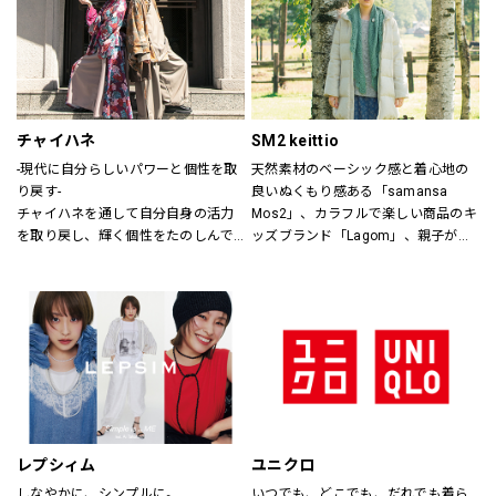
ザインします。
チャイハネ
SM2 keittio
-現代に自分らしいパワーと個性を取
天然素材のベーシック感と着心地の
り戻す-
良いぬくもり感ある「samansa 
チャイハネを通して自分自身の活力
Mos2」、カラフルで楽しい商品のキ
を取り戻し、輝く個性をたのしんで
ッズブランド「Lagom」、親子が楽
もらいたい。
しく過ごすカジュアルな暮らしの空
シーズンでのテーマを通じて、ライ
間を提案します。
フスタイル提案や価値観の共有を計
り、現代生活において、必要な活気
を取り戻す力になりたいと考えてい
ます。
レプシィム
ユニクロ
しなやかに、シンプルに。
いつでも、どこでも、だれでも着ら