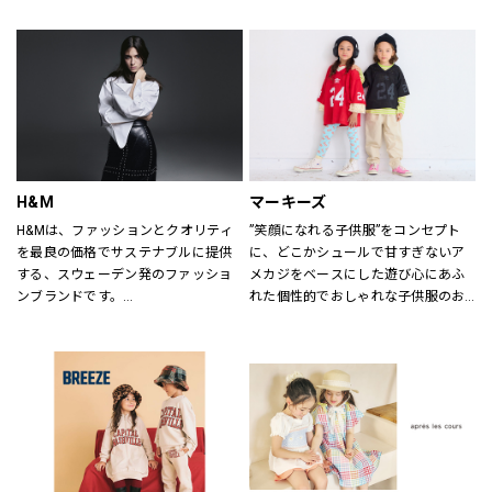
ていただけるよう心がけておりま
す。
どうぞご来店ください。
H&M
マーキーズ
H&Mは、ファッションとクオリティ
”笑顔になれる子供服”をコンセプト
を最良の価格でサステナブルに提供
に、どこかシュールで甘すぎないア
する、スウェーデン発のファッショ
メカジをベースにした遊び心にあふ
ンブランドです。
れた個性的でおしゃれな子供服のお
レディス、メンズ、ベビー/キッズま
店です。
で幅広い商品を揃え、あらゆるお客
さまをお迎えしています。
H&Mお問い合わせ窓口: 
https://lin.ee/k1gDN7M（LINEでの
お問い合わせ）