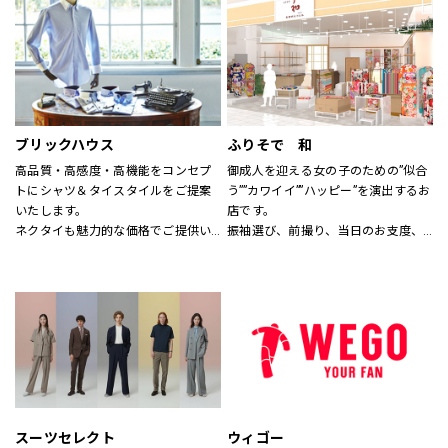
す。
なれる服を。
※イーアスつくば店ではキッズの取
心地よさや好感を大切にした
扱いはございません。
“Good Feeling Wear”で
そんなつながりを、笑顔を、つくり
続けます。
ブリックハウス
ふりそで 和
Live together
高品質・高感度・高機能をコンセプ
御成人を迎える女の子のための”似合
ともに生きよう
トにシャツ＆タイスタイルをご提案
う””カワイイ””ハッピー”を演出するお
いたします。
店です。
ネクタイも魅力的な価格でご提供い
振袖選び、前撮り、当日のお支度、
たします。
全てお任せ！
サイズのわからない方には、採寸も
1880年創業の老舗着物屋さんが提案
いたします。
する新しい振袖専門店。
スタッフにお気軽にお声かけくださ
コーディネートは自由自在。
い。
あなただけのオンリーワンをお手伝
いします。
スーツセレクト
ウィゴー