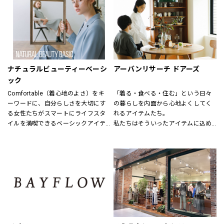
結婚式、お別れ、パーティー、そし
毎日着れるシンプルなものからデザ
てちょっとしたお出かけなど
インにこだわった商品、そして最新
特別な日も、日常も様々なシーンで
のお値打ちファッションも用意して
着まわせるアイテムをトータルに
います。
提案する新しいフォーマルコンセプ
特別なルートで仕入れた商品にきっ
トショップ。
と満足いただけるはずです。
ナチュラルビューティーベーシ
アーバンリサーチ ドアーズ
礼服、喪服、パーティードレス、ロ
ック
ングドレス、ブライダルドレス、セ
Comfortable（着心地のよさ）をキ
「着る・食べる・住む」という日々
レモニースーツ、アクセサリー等、
ーワードに、自分らしさを大切にす
の暮らしを内面から心地よくしてく
フォーマルアイテムをトータルコー
る女性たちがスマートにライフスタ
れるアイテムたち。
ディネートで提案させていただきま
イルを満喫できるベーシックアイテ
私たちはそういったアイテムに込め
す。
ムを揃えています。
られた、思いを伝える橋渡し役とし
7号から19号までサイズバリエーシ
程よくトレンドを取り入れたライン
て、また、ファッションを通した
ョンも豊富に取り揃えてお待ちして
ナップを、自在なコーディネートを
「新しい価値観へのドア」を開く案
おります。
楽しめる幅広い商品展開により、オ
内役として、日々の暮らしの中で大
ンからオフまでをサポートします。
切なものを一緒に見つけていきたい
と考えています。
あなたらしいスタイル、あなたにと
ってのベーシックを、DOORSへ探し
にきてください。