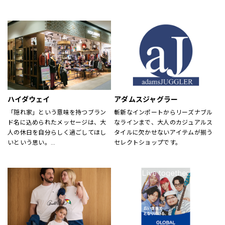
め、靴・雑貨などトータルなファッ
が慣れ親しんだ東海岸のクラシッ
ションを取り揃えています。
ク・アメリカン・クールなスタイル
定期的にお得なキャンペーンも開
にモダンなツイストを加えた、遊び
催！皆様のご来店を心よりお待ちし
心と上品さが特徴です。
ております！
ハイダウェイ
アダムスジャグラー
「隠れ家」という意味を持つブラン
斬新なインポートからリーズナブル
ド名に込められたメッセージは、大
なラインまで、大人のカジュアルス
人の休日を自分らしく過ごしてほし
タイルに欠かせないアイテムが揃う
いという思い。
セレクトショップです。
それを象徴するようなメンズアイテ
ムを揃えています。