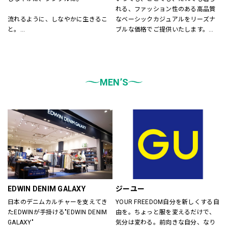
れる、ファッション性のある高品質
流れるように、しなやかに生きるこ
なベーシックカジュアルをリーズナ
と。
ブルな価格でご提供いたします。
飾りすぎず、自然体でいること。
店内は「白い空間」「清潔感」「ク
LEPSIMはそんな「シンプル」さを大
リア感」をキーワードとして店内を
切に、
統一しております。
あらゆる自分を自由に楽しむ
また、メンズ、ウィメンズ、キッズ
大人女性に似合うスタイルを提案し
MEN’S
などをゾーンに分けて配置し、広
ます。
く、明るい店舗で快適なお買物をし
ていただけるよう心がけておりま
す。
どうぞご来店ください。
EDWIN DENIM GALAXY
ジーユー
日本のデニムカルチャーを支えてき
YOUR FREEDOM自分を新しくする自
たEDWINが手掛ける"EDWIN DENIM 
由を。ちょっと服を変えるだけで、
GALAXY"
気分は変わる。前向きな自分、なり