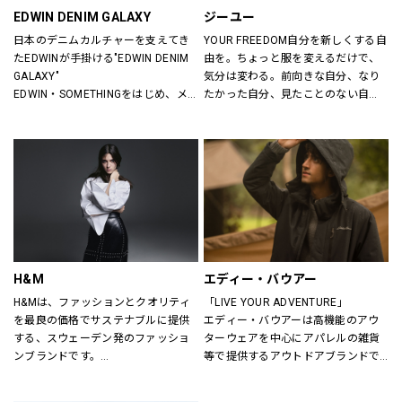
EDWIN DENIM GALAXY
ジーユー
日本のデニムカルチャーを支えてき
YOUR FREEDOM自分を新しくする自
たEDWINが手掛ける"EDWIN DENIM 
由を。ちょっと服を変えるだけで、
GALAXY"
気分は変わる。前向きな自分、なり
EDWIN・SOMETHINGをはじめ、メ
たかった自分、見たことのない自
ンズ・レディースのデニムを中心に
分。誰だって、まいにち新しい自分
オーセンティックなアイテムからト
に出会える。旬で、心地よい服を。
レンドアイテムまで豊富なランナッ
いまの気分で、もっと自由に。GU
プを取り揃えます。
は、自由。
H&M
エディー・バウアー
H&Mは、ファッションとクオリティ
「LIVE YOUR ADVENTURE」
を最良の価格でサステナブルに提供
エディー・バウアーは高機能のアウ
する、スウェーデン発のファッショ
ターウェアを中心にアパレルの雑貨
ンブランドです。
等で提供するアウトドアブランドで
レディス、メンズ、ベビー/キッズま
す。
で幅広い商品を揃え、あらゆるお客
100年以上にわたり、エディー・バ