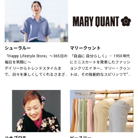
さまをお迎えしています。
ウアーは人々が「冒険を生きる」こ
とにインスピレーションを与え続け
H&Mお問い合わせ窓口: 
てきました。
https://lin.ee/k1gDN7M（LINEでの
アウトドア・ライフスタルウェア等
お問い合わせ）
の幅広いアイテムをメンズ・ウィメ
ンズ・ユニセックスにて展開してお
ります。
シューラルー
マリークヮント
「Happy Lifestyle Store」～365日の
「自由に 自分らしく」― 1950年代
毎日を笑顔に～
にミニスカートを発表したファッシ
デイリーからトレンドスタイルま
ョンクリエイター、マリー・クヮン
で、日々を楽しくしてくれるさまざ
トは、その独創的なスピリッツで“ス
まなアイテムをセレクトし、トータ
ウィンギングロンドン”という世界的
ルに提案するハッピーライフスタイ
なカルチャームーブメントを創り出
ルストア。
しました。
MARY QUANTのアイテムには、あり
のままの自分を表現し、今以上にい
きいきと輝いてほしいという想いが
込められています。
全ての女性に、自分らしさの創造と
直感を。