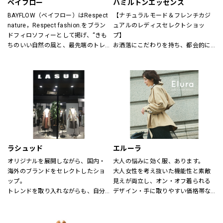
ベイフロー
ハミルトンエッセンス
BAYFLOW（ベイフロー）はRespect 
【ナチュラルモード＆フレンチカジ
nature，Respect fashion.をブラン
ュアルのレディスセレクトショッ
ドフィロソフィーとして掲げ、“きも
プ】
ちのいい自然の風と、最先端のトレ
お洒落にこだわりを持ち、都会的に
ンドの風。
洗練された年齢を超えた楽しみ方を
そんなふたつの心地よさを感じられ
する大人の女性に向けたスタイル提
るような、健康的で、スタイリッシ
案型セレクトショップ。
ュなライフスタイル”を提案するブラ
自然空間に存在する色と素材、様々
ンドです。
なテイストが融合した居心地の良い
店内でくつろぎながらお洒落が楽し
める、そんな空間をご提供します。
～メンバーズカードについて～
5,500円（税込）お買い上げ毎に、ス
ラシュッド
エルーラ
タンプ1個を捺印致します。
オリジナルを展開しながら、国内・
大人の悩みに効く服、あります。
24個スタンプで5,500円の割引カー
海外のブランドをセレクトしたショ
大人女性を考え抜いた機能性と素敵
ドとしてご利用頂けます。
ップ。
見えが両立し、オン・オフ着られる
有効期限はございません。全店舗に
トレンドを取り入れながらも、自分
デザイン・手に取りやすい価格帯な
て使用できます。
らしさを大切にする女性へ。
ど、大人にとって「ちょうどいい」
が叶う“救世主ブランド”です。
【取り扱いブランド】