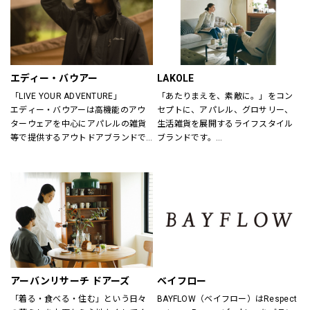
エディー・バウアー
LAKOLE
「LIVE YOUR ADVENTURE」
「あたりまえを、素敵に。」をコン
エディー・バウアーは高機能のアウ
セプトに、アパレル、グロサリー、
ターウェアを中心にアパレルの雑貨
生活雑貨を展開するライフスタイル
等で提供するアウトドアブランドで
ブランドです。
す。
あたりまえとなっている日用品だか
100年以上にわたり、エディー・バ
らこそ、もっと手軽に、もっと素敵
ウアーは人々が「冒険を生きる」こ
にしていきたいと考えています。
とにインスピレーションを与え続け
てきました。
アウトドア・ライフスタルウェア等
の幅広いアイテムをメンズ・ウィメ
ンズ・ユニセックスにて展開してお
ります。
アーバンリサーチ ドアーズ
ベイフロー
「着る・食べる・住む」という日々
BAYFLOW（ベイフロー）はRespect 