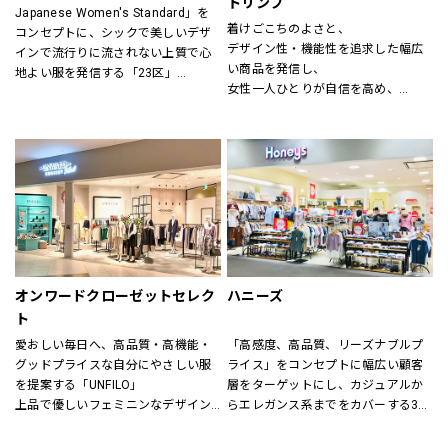
トリンプ
Japanese Women's Standard」を
ン(CHIGNON)、ナチュラルランドリ
着けごこちのよさと、
コンセプトに、シックで美しいデザ
ー(NATURAL LAUNDRY)、グリン
デザイン性・機能性を追求した幅広
インで流行りに流されない上質で心
(grin)、トリッペン（trippen）、カン
い商品を発信し、
地よい服を発信する「23区」
ペール（CAMPER）、ユウコイマニ
女性一人ひとりが自信を高め、
「すべての女性の笑顔のために」大
シ（yuko imanishi+）、ボンメゾン
美しく前向きに毎日を過ごすための
人の女性に向けた自然体で輝くワー
（Bonne Maison）、モキップ
お手伝いをいたします。
ドローブを提案する「自由区」
（MOQUIP）、チーバ（CI-VA）、ク
進化し続ける伝統を原点に、常に時
レドラン（CLEDRAN）、アンパサン
代性にマッチした「ネクスト・トラ
ド（Ampersand）、ヒラメキ
ッド」のライフスタイルを提案する
（HIRAMEKI）、ビュレ
「J.PRESS」
（BEAURE）、ポンタタ
（POMTATA）、カンポマッジ
公式オンラインストア「ONWARD 
（CAMPOMAGGI）、ラノジュエリー
CROSSET」でお選びいただいた商品
（Lano）、コズリ（Causerie）、サ
を取り寄せて、店舗にてご試着、ご
オンワードクローゼットセレク
ハニーズ
ンリット（Sunlit）、タビトジュエリ
購入いただける「クリック&トライ」
ー（Tabito Jewelry）、マレット
ト
も対応しております。
(Mallet)
愛おしい毎日へ、高品質・高機能・
「高感度、高品質、リーズナブルプ
グッドプライスな自分にやさしい服
ライス」をコンセプトに幅広い顧客
を提案する「UNFILO」
層をターゲットにし、カジュアルか
上品で優しいフェミニンなデザイン
らエレガンス系までをカバーする3ブ
のスタイルにトレンドエッセンスを
ランドで展開しています。
加えた「any SiS」
また、洋服だけでなく雑貨や身の回