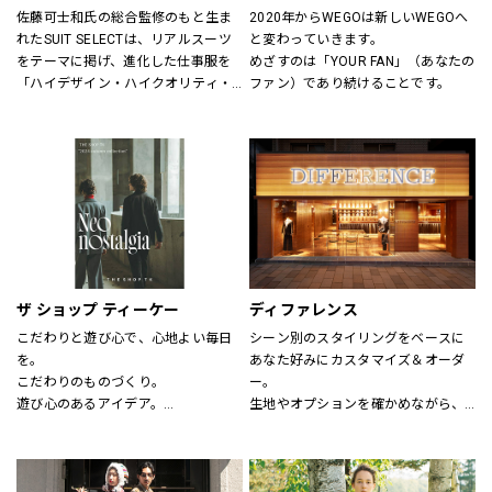
佐藤可士和氏の総合監修のもと生ま
2020年からWEGOは新しいWEGOへ
れたSUIT SELECTは、リアルスーツ
と変わっていきます。
をテーマに掲げ、進化した仕事服を
めざすのは「YOUR FAN」（あなたの
「ハイデザイン・ハイクオリティ・
ファン）であり続けることです。
ロープライス」にて実現し、ファッ
ションとしてだけの服ではなく、新
しいビジネスユースな仕事服として
提案しています。
“選ぶ・着る・楽しむ”をテーマに
「合理的に選ぶ事」「楽しく選ぶ
事」その両者がまったく矛盾しない
事を証明する、スーツの新しい買い
方そのものをデザインしたショップ
です。
ザ ショップ ティーケー
ディファレンス
こだわりと遊び心で、心地よい毎日
シーン別のスタイリングをベースに
を。
あなた好みにカスタマイズ＆オーダ
こだわりのものづくり。
ー。
遊び心のあるアイデア。
生地やオプションを確かめながら、
嬉しいプライス。
プロのテイラーに相談できます。
そして、みんなの笑顔。
THE SHOP TKは、心地よい毎日をデ