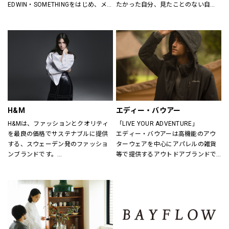
EDWIN・SOMETHINGをはじめ、メ
たかった自分、見たことのない自
ンズ・レディースのデニムを中心に
分。誰だって、まいにち新しい自分
オーセンティックなアイテムからト
に出会える。旬で、心地よい服を。
レンドアイテムまで豊富なランナッ
いまの気分で、もっと自由に。GU
プを取り揃えます。
は、自由。
H&M
エディー・バウアー
H&Mは、ファッションとクオリティ
「LIVE YOUR ADVENTURE」
を最良の価格でサステナブルに提供
エディー・バウアーは高機能のアウ
する、スウェーデン発のファッショ
ターウェアを中心にアパレルの雑貨
ンブランドです。
等で提供するアウトドアブランドで
レディス、メンズ、ベビー/キッズま
す。
で幅広い商品を揃え、あらゆるお客
100年以上にわたり、エディー・バ
さまをお迎えしています。
ウアーは人々が「冒険を生きる」こ
とにインスピレーションを与え続け
H&Mお問い合わせ窓口: 
てきました。
https://lin.ee/k1gDN7M（LINEでの
アウトドア・ライフスタルウェア等
お問い合わせ）
の幅広いアイテムをメンズ・ウィメ