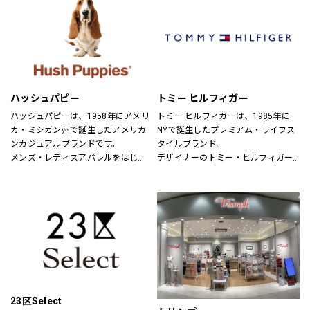
パドカレ（pas de calais）、ヴラス
ブラム（Vlas Blomme）、グプティ
ハ(GUPTIHA)、コットンハウスアヤ
（CottonHouse Aya）、バスコ
(BASCO)、クロニクル(chronicle)、
ヌメ（nume）、ヴーム（vm）、ミ
ズイロインド（mizuiroind）、ミデ
ハッシュパピー
トミー ヒルフィガー
ィウミ（MidiUmi）、エトレリー
（etre relie）、ノンブルアンペール
ハッシュパピーは、1958年にアメリ
トミー ヒルフィガーは、1985年に
（NOMBRE IMPAIR）、フィルデフェ
カ・ミシガン州で誕生したアメリカ
NYで誕生したプレミアム・ライフス
ール（FIL DE FER）、秋霞堂（シュ
ンカジュアルブランドです。
タイルブランド。
ウカドウ）、アントゲージ
メンズ・レディスアパレルをはじ
デザイナーのトミー・ヒルフィガー
（ANTGAUGE）、マイカ&ディール
め、靴・雑貨などトータルなファッ
が慣れ親しんだ東海岸のクラシッ
（MICA&DEAL）、ブランバスク
ションを取り揃えています。
ク・アメリカン・クールなスタイル
（BLANC basque）、カーキ
定期的にお得なキャンペーンも開
にモダンなツイストを加えた、遊び
（KHA:KI）、ケレン（KELEN）、ラ
催！皆様のご来店を心よりお待ちし
心と上品さが特徴です。
プレ（RaPPELER）、ルシェルドハ
ております！
リス(le ciel deHARRISS)、トランジ
ットパーサッチ(TRANSIT PAR-
SUCH)、スタンプアンドダイアリー
(STAMP AND DIARY)、ユティリテ
(Utilite)、インディマーク
23区Select
(INDIMARK)、イェン(YENN)、シニヨ