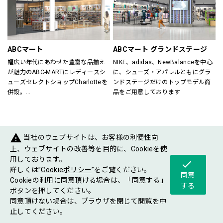
すべてのスポーツを楽しむ方をサポ
が在籍していますので、ビギナーの
ート！
方からエキスパートの方までお任せ
スポーツに関する悩み事、困り事な
下さい。
どぜひご相談下さい。
各種シーズン毎にさまざまなイベン
ご年配の方からお子様まで、安心し
トも開催していますので是非ご来店
ABCマート
ABCマート グランドステージ
てご来店いただけるスポーツショッ
お待ちしております。
幅広い年代にあわせた豊富な品揃え
NIKE、adidas、NewBalanceを中心
プです。
が魅力のABC-MARTにレディースシ
に、シューズ・アパレルともにグラ
ューズセレクトショップCharlotteを
ンドステージだけのトップモデル商
Victoria Golf／029-868-7162
併設。
品をご用意しております
ABC-MARTがプロデュースするシュ
ーズショップが一度に楽しめるお店
です。
warning
当社のウェブサイトは、お客様の利便性向
FASHIONGOODS
上、ウェブサイトの改善等を目的に、Cookieを使
用しております。
check
詳しくは”
Cookieポリシー
”をご覧ください。
同意
Cookieの利用に同意頂ける場合は、「同意する」
する
ボタンを押してください。
同意頂けない場合は、ブラウザを閉じて閲覧を中
ショップ
フロア
ショップ
止してください。
グルメ
イベント
案内
マップ
ニュース