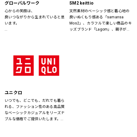
グローバルワーク
SM2 keittio
心からの笑顔は、
天然素材のベーシック感と着心地の
良いつながりから生まれていると思
良いぬくもり感ある「samansa 
います。
Mos2」、カラフルで楽しい商品のキ
ッズブランド「Lagom」、親子が楽
あなたが会いたい人に、もっと会い
しく過ごすカジュアルな暮らしの空
たくなる服を。
間を提案します。
あなたの大切な人と、もっと笑顔に
なれる服を。
心地よさや好感を大切にした
“Good Feeling Wear”で
そんなつながりを、笑顔を、つくり
続けます。
ユニクロ
Live together
いつでも、どこでも、だれでも着ら
ともに生きよう
れる、ファッション性のある高品質
なベーシックカジュアルをリーズナ
ブルな価格でご提供いたします。
店内は「白い空間」「清潔感」「ク
リア感」をキーワードとして店内を