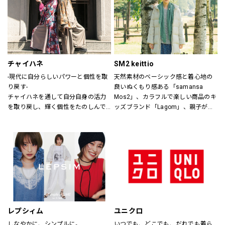
ザインします。
チャイハネ
SM2 keittio
-現代に自分らしいパワーと個性を取
天然素材のベーシック感と着心地の
り戻す-
良いぬくもり感ある「samansa 
チャイハネを通して自分自身の活力
Mos2」、カラフルで楽しい商品のキ
を取り戻し、輝く個性をたのしんで
ッズブランド「Lagom」、親子が楽
もらいたい。
しく過ごすカジュアルな暮らしの空
シーズンでのテーマを通じて、ライ
間を提案します。
フスタイル提案や価値観の共有を計
り、現代生活において、必要な活気
を取り戻す力になりたいと考えてい
ます。
レプシィム
ユニクロ
しなやかに、シンプルに。
いつでも、どこでも、だれでも着ら