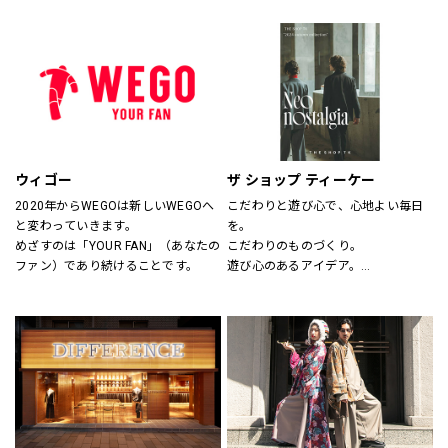
サイズのわからない方には、採寸も
ションとしてだけの服ではなく、新
いたします。
しいビジネスユースな仕事服として
スタッフにお気軽にお声かけくださ
提案しています。
い。
“選ぶ・着る・楽しむ”をテーマに
「合理的に選ぶ事」「楽しく選ぶ
事」その両者がまったく矛盾しない
事を証明する、スーツの新しい買い
方そのものをデザインしたショップ
です。
ウィゴー
ザ ショップ ティーケー
2020年からWEGOは新しいWEGOへ
こだわりと遊び心で、心地よい毎日
と変わっていきます。
を。
めざすのは「YOUR FAN」（あなたの
こだわりのものづくり。
ファン）であり続けることです。
遊び心のあるアイデア。
嬉しいプライス。
そして、みんなの笑顔。
THE SHOP TKは、心地よい毎日をデ
ザインします。