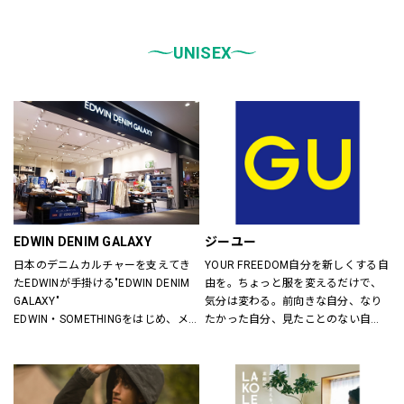
統一しております。
また、メンズ、ウィメンズ、キッズ
などをゾーンに分けて配置し、広
UNISEX
く、明るい店舗で快適なお買物をし
ていただけるよう心がけておりま
す。
どうぞご来店ください。
EDWIN DENIM GALAXY
ジーユー
日本のデニムカルチャーを支えてき
YOUR FREEDOM自分を新しくする自
たEDWINが手掛ける"EDWIN DENIM 
由を。ちょっと服を変えるだけで、
GALAXY"
気分は変わる。前向きな自分、なり
EDWIN・SOMETHINGをはじめ、メ
たかった自分、見たことのない自
ンズ・レディースのデニムを中心に
分。誰だって、まいにち新しい自分
オーセンティックなアイテムからト
に出会える。旬で、心地よい服を。
レンドアイテムまで豊富なランナッ
いまの気分で、もっと自由に。GU
プを取り揃えます。
は、自由。