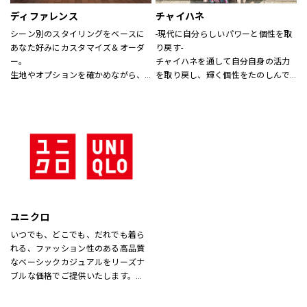
ディファレンス
チャイハネ
シーン別のスタイリングをベースに
-現代に自分らしいパワーと個性を取
あなた好みにカスタマイズ＆オーダ
り戻す-
ー。
チャイハネを通して自分自身の活力
生地やオプションを確かめながら、
を取り戻し、輝く個性をたのしんで
プロのテイラーに相談できます。
もらいたい。
シーズンでのテーマを通じて、ライ
フスタイル提案や価値観の共有を計
り、現代生活において、必要な活気
を取り戻す力になりたいと考えてい
ます。
ユニクロ
いつでも、どこでも、だれでも着ら
れる、ファッション性のある高品質
なベーシックカジュアルをリーズナ
ブルな価格でご提供いたします。
店内は「白い空間」「清潔感」「ク
リア感」をキーワードとして店内を