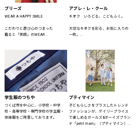
ブリーズ
アプレ・レ・クール
WEAR A HAPPY SMILE
キオク　いろどる、こどもふく。
こだわりと遊び心のつまった
大切なキオクを彩る、お気に入りの
着ると「笑顔」のWEAR
一枚。
「着たい」がいっぱいのSHOP
アプレ レ クールは　独自の色づかい
そんなHAPPY SMILEに出会える場所
やテキスタイルで
がBREEZE
日々を　トクベツに過ごせるそんな
「一枚」をお届けします。
学生服のつちや
プティマイン
つくば市を中心に、小学校・中学
子どもらしさをプラスしたトレンド
校・高等学校・専門学校の学生服・
ファッションが、デイリープライス
体操服をご用意しております。
で楽しめるガールズ&ボーイズブラン
ド「petit main」（プティマイン）。
ママ目線の日常着を追求し、着心地
にもこだわりました。