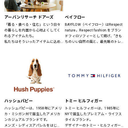
ンズ・ユニセックスにて展開してお
ります。
アーバンリサーチ ドアーズ
ベイフロー
「着る・食べる・住む」という日々
BAYFLOW（ベイフロー）はRespect 
の暮らしを内面から心地よくしてく
nature，Respect fashion.をブラン
れるアイテムたち。
ドフィロソフィーとして掲げ、“きも
私たちはそういったアイテムに込め
ちのいい自然の風と、最先端のトレ
られた、思いを伝える橋渡し役とし
ンドの風。
て、また、ファッションを通した
そんなふたつの心地よさを感じられ
「新しい価値観へのドア」を開く案
るような、健康的で、スタイリッシ
内役として、日々の暮らしの中で大
ュなライフスタイル”を提案するブラ
切なものを一緒に見つけていきたい
ンドです。
と考えています。
あなたらしいスタイル、あなたにと
ってのベーシックを、DOORSへ探し
にきてください。
ハッシュパピー
トミー ヒルフィガー
ハッシュパピーは、1958年にアメリ
トミー ヒルフィガーは、1985年に
カ・ミシガン州で誕生したアメリカ
NYで誕生したプレミアム・ライフス
ンカジュアルブランドです。
タイルブランド。
メンズ・レディスアパレルをはじ
デザイナーのトミー・ヒルフィガー