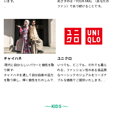
います。
めざすのは「YOUR FAN」（あなたの
ファン）であり続けることです。
あなたが会いたい人に、もっと会い
たくなる服を。
あなたの大切な人と、もっと笑顔に
なれる服を。
心地よさや好感を大切にした
“Good Feeling Wear”で
そんなつながりを、笑顔を、つくり
続けます。
チャイハネ
ユニクロ
Live together
-現代に自分らしいパワーと個性を取
いつでも、どこでも、だれでも着ら
ともに生きよう
り戻す-
れる、ファッション性のある高品質
チャイハネを通して自分自身の活力
なベーシックカジュアルをリーズナ
を取り戻し、輝く個性をたのしんで
ブルな価格でご提供いたします。
もらいたい。
店内は「白い空間」「清潔感」「ク
シーズンでのテーマを通じて、ライ
リア感」をキーワードとして店内を
フスタイル提案や価値観の共有を計
統一しております。
り、現代生活において、必要な活気
また、メンズ、ウィメンズ、キッズ
を取り戻す力になりたいと考えてい
KIDS
などをゾーンに分けて配置し、広
ます。
く、明るい店舗で快適なお買物をし