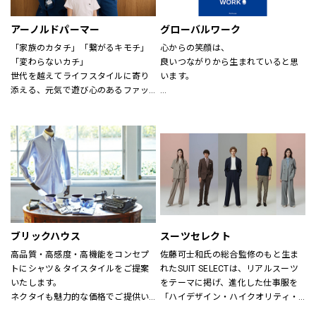
アーノルドパーマー
グローバルワーク
「家族のカタチ」「繋がるキモチ」
心からの笑顔は、
「変わらないカチ」
良いつながりから生まれていると思
世代を越えてライフスタイルに寄り
います。
添える、元気で遊び心のあるファッ
ションを。
あなたが会いたい人に、もっと会い
時代、世代を問わずに世界中で愛さ
たくなる服を。
れている「アーノルド パーマー」で
あなたの大切な人と、もっと笑顔に
す。
なれる服を。
※イーアスつくば店ではキッズの取
心地よさや好感を大切にした
扱いはございません。
“Good Feeling Wear”で
そんなつながりを、笑顔を、つくり
続けます。
ブリックハウス
スーツセレクト
Live together
高品質・高感度・高機能をコンセプ
佐藤可士和氏の総合監修のもと生ま
ともに生きよう
トにシャツ＆タイスタイルをご提案
れたSUIT SELECTは、リアルスーツ
いたします。
をテーマに掲げ、進化した仕事服を
ネクタイも魅力的な価格でご提供い
「ハイデザイン・ハイクオリティ・
たします。
ロープライス」にて実現し、ファッ