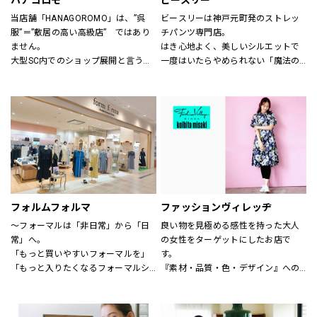
ハナゴロモ
ビースリー
当店舗「HANAGOROMO」は、”呉
ビースリーは神戸元町発のストレッ
服”＝”敷居の高い高級店”　ではあり
チパンツ専門店。
ません。
はき心地よく、美しいシルエットで
大型SC内でのショップ展開と言う利
一度はいたらやめられない「魔法の
点を活かし、明るく、どなたでも気
パンツ」と呼ばれるほど。
軽に立ち寄って頂ける店舗作りを目
シーズンごとに登場する、新デザイ
指しています。
ンや限定カラーも人気です。
ローマ字屋号や店舗レイアウト等も
サイズも3号～21号と豊富に揃いま
若い感性を生かし、幅広い年齢層の
す。（カラーにより異なります）
お客様を対象にした店舗となってい
ショップでは、パンツフィッターが
ます。
一人ひとりに合わせたパンツ探しの
また、品揃えについても振袖、訪問
お手伝いや、きれいに見えるはき方
着、袋帯　等様々な高級呉服の品々
をアドバイスいたします。
を驚くほどの超破格にてご奉仕致し
どうぞお気軽にお声掛け下さい。
フォルムフォルマ
ファッションヴィレッヂ
ます。
～フォーマルは「非日常」から「日
良い物を見極める感性を持った大人
皆さま是非ともお立ち寄り下さい。
常」へ。
の女性をターゲットにしたお店で
店舗スタッフ一同お待ち申し上げて
「もっと買いやすいフォーマルを」
す。
おります。
「もっと入りたくなるフォーマルシ
『素材・品質・色・デザイン』への
ョップを」
こだわりはもちろん、何よりも着心
そんなお客様の声からフォルムフォ
地の良さを徹底的に追求していま
ルマは生まれました。
す。