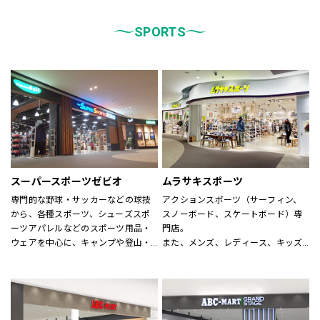
統一しております。
また、メンズ、ウィメンズ、キッズ
などをゾーンに分けて配置し、広
SPORTS
く、明るい店舗で快適なお買物をし
ていただけるよう心がけておりま
す。
どうぞご来店ください。
スーパースポーツゼビオ
ムラサキスポーツ
専門的な野球・サッカーなどの球技
アクションスポーツ（サーフィン、
から、各種スポーツ、シューズスポ
スノーボード、スケートボード）専
ーツアパレルなどのスポーツ用品・
門店。
ウェアを中心に、キャンプや登山・
また、メンズ、レディース、キッズ
スキー・スノーボードなどのシーズ
アパレルからシューズ、時計、サン
ンスポーツまで、広い売場に豊富な
グラス、雑貨に至るまで、アクショ
商品を揃えた大型総合スポーツ専門
ンスポーツに関わる世界の有名ブラ
店です。
ンドが揃います。
スポーツナビゲーターを合言葉に、
アクションスポーツスペシャリスト