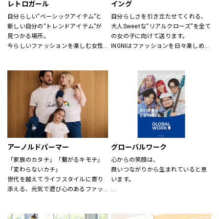
レトロガール
イング
自分らしい“ベーシックアイテム”と
自分らしさを引き立たせてくれる、
新しい自分の“トレンドアイテム”が
大人Sweetな“リアルクローズ”を全て
見つかる場所。
の女の子に向けて送ります。
今らしいファッションを楽しむ女性
INGNIはファッションを日々楽しめ
のためのブランド。
る、トレンドMIXアイテムを、枠に
とらわれない自由な発想で展開して
いきます。
アーノルドパーマー
グローバルワーク
「家族のカタチ」「繋がるキモチ」
心からの笑顔は、
「変わらないカチ」
良いつながりから生まれていると思
世代を越えてライフスタイルに寄り
います。
添える、元気で遊び心のあるファッ
ションを。
あなたが会いたい人に、もっと会い
時代、世代を問わずに世界中で愛さ
たくなる服を。
れている「アーノルド パーマー」で
あなたの大切な人と、もっと笑顔に