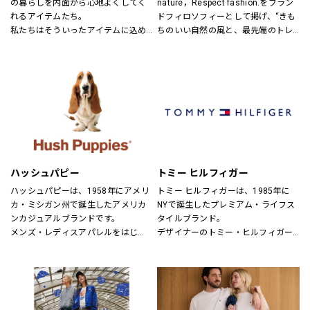
の暮らしを内面から心地よくしてく
nature，Respect fashion.をブラン
れるアイテムたち。
ドフィロソフィーとして掲げ、“きも
私たちはそういったアイテムに込め
ちのいい自然の風と、最先端のトレ
られた、思いを伝える橋渡し役とし
ンドの風。
て、また、ファッションを通した
そんなふたつの心地よさを感じられ
「新しい価値観へのドア」を開く案
るような、健康的で、スタイリッシ
内役として、日々の暮らしの中で大
ュなライフスタイル”を提案するブラ
切なものを一緒に見つけていきたい
ンドです。
と考えています。
あなたらしいスタイル、あなたにと
ってのベーシックを、DOORSへ探し
にきてください。
ハッシュパピー
トミー ヒルフィガー
ハッシュパピーは、1958年にアメリ
トミー ヒルフィガーは、1985年に
カ・ミシガン州で誕生したアメリカ
NYで誕生したプレミアム・ライフス
ンカジュアルブランドです。
タイルブランド。
メンズ・レディスアパレルをはじ
デザイナーのトミー・ヒルフィガー
め、靴・雑貨などトータルなファッ
が慣れ親しんだ東海岸のクラシッ
ションを取り揃えています。
ク・アメリカン・クールなスタイル
定期的にお得なキャンペーンも開
にモダンなツイストを加えた、遊び
催！皆様のご来店を心よりお待ちし
心と上品さが特徴です。
ております！