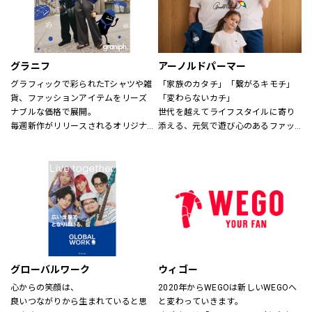
グラニフ
アーノルドパーマー
グラフィックで彩られたTシャツや雑
「家族のカタチ」「繋がるキモチ」
貨、ファッションアイテムをリーズ
「変わらないカチ」
ナブルな価格で展開。
世代を越えてライフスタイルに寄り
毎週新作がリリースされるオリジナ
添える、元気で遊び心のあるファッ
ルデザインから、アーティスト作
ションを。
品・絵本・音楽・アニメなどの多様
時代、世代を問わずに世界中で愛さ
なコラボレーションまで、
れている「アーノルド パーマー」で
幅広い年代にお楽しみいただける、
す。
さまざまなグラフィックアイテムを
取り揃えてお待ちしております。
※イーアスつくば店ではキッズの取
扱いはございません。
グローバルワーク
ウィゴー
心からの笑顔は、
2020年からWEGOは新しいWEGOへ
良いつながりから生まれていると思
と変わっていきます。