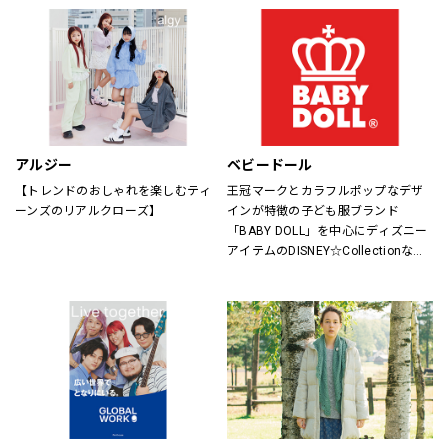
アルジー
ベビードール
【トレンドのおしゃれを楽しむティ
王冠マークとカラフルポップなデザ
ーンズのリアルクローズ】
インが特徴の子ども服ブランド
「BABY DOLL」を中心にディズニー
アイテムのDISNEY☆Collectionなど
キャラアイテムも充実。
サイズもベビーは新生児からキッズ
は150cmまで、大人はXLサイズまで
取り揃えているので、ご家族で楽し
めるペアアイテムもラインナップし
たファミリーカジュアルブランドで
す。