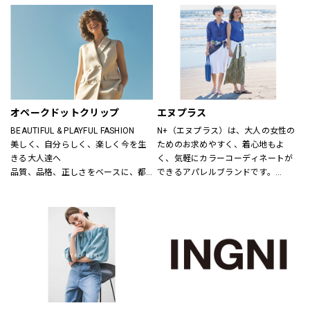
ニットだから、ひたすら心地いい靴
り小物品まで取り揃え、ファッショ
「steppi（ステッピ）」
ンをトータルで提案しています。
公式オンラインストア「ONWARD 
CROSSET」でお選びいただいた商品
を取り寄せて、店舗にてご試着、ご
購入いただける「クリック&トライ」
も対応しております。
オペークドットクリップ
エヌプラス
BEAUTIFUL & PLAYFUL FASHION
N+（エヌプラス）は、大人の女性の
美しく、自分らしく、楽しく今を生
ためのお求めやすく、着心地もよ
きる大人達へ
く、気軽にカラーコーディネートが
品質、品格、正しさをベースに、都
できるアパレルブランドです。
会的で洗練された、良質なライフス
体形の変化にも対応できる豊富なサ
タイルとファッションの楽しさ、新
イズやパターン、日常でのお手入れ
しさとの出会いを提案します
が簡単なアイテムなどを提案しま
す。