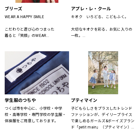
ブリーズ
アプレ・レ・クール
WEAR A HAPPY SMILE
キオク　いろどる、こどもふく。
こだわりと遊び心のつまった
大切なキオクを彩る、お気に入りの
着ると「笑顔」のWEAR
一枚。
「着たい」がいっぱいのSHOP
アプレ レ クールは　独自の色づかい
そんなHAPPY SMILEに出会える場所
やテキスタイルで
がBREEZE
日々を　トクベツに過ごせるそんな
「一枚」をお届けします。
学生服のつちや
プティマイン
つくば市を中心に、小学校・中学
子どもらしさをプラスしたトレンド
校・高等学校・専門学校の学生服・
ファッションが、デイリープライス
体操服をご用意しております。
で楽しめるガールズ&ボーイズブラン
ド「petit main」（プティマイン）。
ママ目線の日常着を追求し、着心地
にもこだわりました。