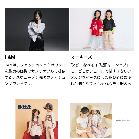
ていただけるよう心がけておりま
す。
どうぞご来店ください。
H&M
マーキーズ
H&Mは、ファッションとクオリティ
”笑顔になれる子供服”をコンセプト
を最良の価格でサステナブルに提供
に、どこかシュールで甘すぎないア
する、スウェーデン発のファッショ
メカジをベースにした遊び心にあふ
ンブランドです。
れた個性的でおしゃれな子供服のお
レディス、メンズ、ベビー/キッズま
店です。
で幅広い商品を揃え、あらゆるお客
さまをお迎えしています。
H&Mお問い合わせ窓口: 
https://lin.ee/k1gDN7M（LINEでの
お問い合わせ）