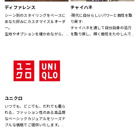
ディファレンス
チャイハネ
シーン別のスタイリングをベースに
-現代に自分らしいパワーと個性を取
あなた好みにカスタマイズ＆オーダ
り戻す-
ー。
チャイハネを通して自分自身の活力
生地やオプションを確かめながら、
を取り戻し、輝く個性をたのしんで
プロのテイラーに相談できます。
もらいたい。
シーズンでのテーマを通じて、ライ
フスタイル提案や価値観の共有を計
り、現代生活において、必要な活気
を取り戻す力になりたいと考えてい
ます。
ユニクロ
いつでも、どこでも、だれでも着ら
れる、ファッション性のある高品質
なベーシックカジュアルをリーズナ
ブルな価格でご提供いたします。
店内は「白い空間」「清潔感」「ク
リア感」をキーワードとして店内を