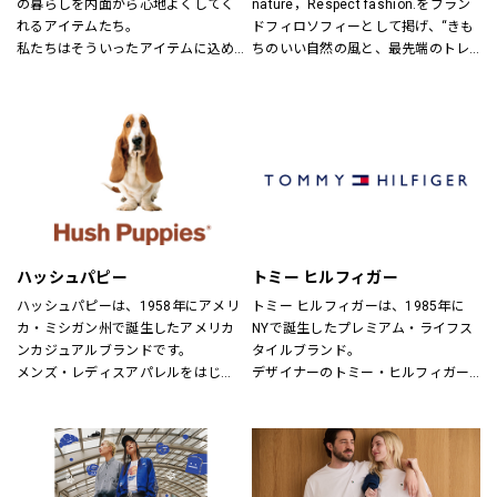
の暮らしを内面から心地よくしてく
nature，Respect fashion.をブラン
れるアイテムたち。
ドフィロソフィーとして掲げ、“きも
私たちはそういったアイテムに込め
ちのいい自然の風と、最先端のトレ
られた、思いを伝える橋渡し役とし
ンドの風。
て、また、ファッションを通した
そんなふたつの心地よさを感じられ
「新しい価値観へのドア」を開く案
るような、健康的で、スタイリッシ
内役として、日々の暮らしの中で大
ュなライフスタイル”を提案するブラ
切なものを一緒に見つけていきたい
ンドです。
と考えています。
あなたらしいスタイル、あなたにと
ってのベーシックを、DOORSへ探し
にきてください。
ハッシュパピー
トミー ヒルフィガー
ハッシュパピーは、1958年にアメリ
トミー ヒルフィガーは、1985年に
カ・ミシガン州で誕生したアメリカ
NYで誕生したプレミアム・ライフス
ンカジュアルブランドです。
タイルブランド。
メンズ・レディスアパレルをはじ
デザイナーのトミー・ヒルフィガー
め、靴・雑貨などトータルなファッ
が慣れ親しんだ東海岸のクラシッ
ションを取り揃えています。
ク・アメリカン・クールなスタイル
定期的にお得なキャンペーンも開
にモダンなツイストを加えた、遊び
催！皆様のご来店を心よりお待ちし
心と上品さが特徴です。
ております！