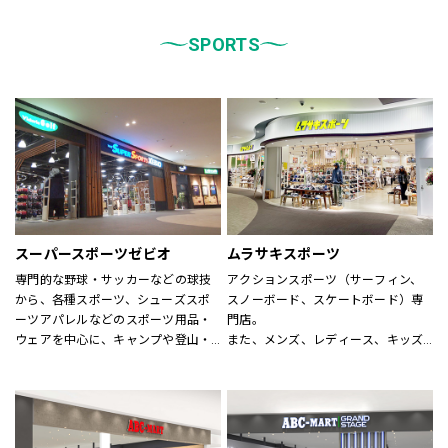
統一しております。
また、メンズ、ウィメンズ、キッズ
などをゾーンに分けて配置し、広
SPORTS
く、明るい店舗で快適なお買物をし
ていただけるよう心がけておりま
す。
どうぞご来店ください。
スーパースポーツゼビオ
ムラサキスポーツ
専門的な野球・サッカーなどの球技
アクションスポーツ（サーフィン、
から、各種スポーツ、シューズスポ
スノーボード、スケートボード）専
ーツアパレルなどのスポーツ用品・
門店。
ウェアを中心に、キャンプや登山・
また、メンズ、レディース、キッズ
スキー・スノーボードなどのシーズ
アパレルからシューズ、時計、サン
ンスポーツまで、広い売場に豊富な
グラス、雑貨に至るまで、アクショ
商品を揃えた大型総合スポーツ専門
ンスポーツに関わる世界の有名ブラ
店です。
ンドが揃います。
スポーツナビゲーターを合言葉に、
アクションスポーツスペシャリスト