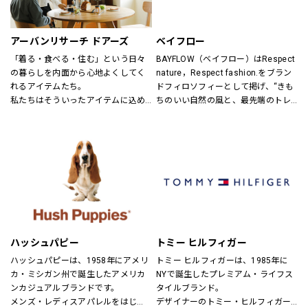
ンズ・ユニセックスにて展開してお
ります。
アーバンリサーチ ドアーズ
ベイフロー
「着る・食べる・住む」という日々
BAYFLOW（ベイフロー）はRespect 
の暮らしを内面から心地よくしてく
nature，Respect fashion.をブラン
れるアイテムたち。
ドフィロソフィーとして掲げ、“きも
私たちはそういったアイテムに込め
ちのいい自然の風と、最先端のトレ
られた、思いを伝える橋渡し役とし
ンドの風。
て、また、ファッションを通した
そんなふたつの心地よさを感じられ
「新しい価値観へのドア」を開く案
るような、健康的で、スタイリッシ
内役として、日々の暮らしの中で大
ュなライフスタイル”を提案するブラ
切なものを一緒に見つけていきたい
ンドです。
と考えています。
あなたらしいスタイル、あなたにと
ってのベーシックを、DOORSへ探し
にきてください。
ハッシュパピー
トミー ヒルフィガー
ハッシュパピーは、1958年にアメリ
トミー ヒルフィガーは、1985年に
カ・ミシガン州で誕生したアメリカ
NYで誕生したプレミアム・ライフス
ンカジュアルブランドです。
タイルブランド。
メンズ・レディスアパレルをはじ
デザイナーのトミー・ヒルフィガー