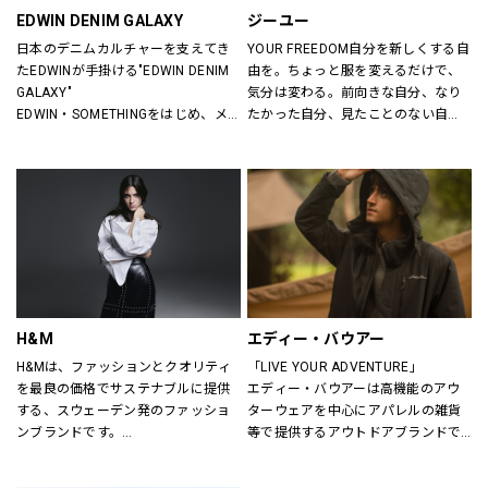
EDWIN DENIM GALAXY
ジーユー
日本のデニムカルチャーを支えてき
YOUR FREEDOM自分を新しくする自
たEDWINが手掛ける"EDWIN DENIM 
由を。ちょっと服を変えるだけで、
GALAXY"
気分は変わる。前向きな自分、なり
EDWIN・SOMETHINGをはじめ、メ
たかった自分、見たことのない自
ンズ・レディースのデニムを中心に
分。誰だって、まいにち新しい自分
オーセンティックなアイテムからト
に出会える。旬で、心地よい服を。
レンドアイテムまで豊富なランナッ
いまの気分で、もっと自由に。GU
プを取り揃えます。
は、自由。
H&M
エディー・バウアー
H&Mは、ファッションとクオリティ
「LIVE YOUR ADVENTURE」
を最良の価格でサステナブルに提供
エディー・バウアーは高機能のアウ
する、スウェーデン発のファッショ
ターウェアを中心にアパレルの雑貨
ンブランドです。
等で提供するアウトドアブランドで
レディス、メンズ、ベビー/キッズま
す。
で幅広い商品を揃え、あらゆるお客
100年以上にわたり、エディー・バ