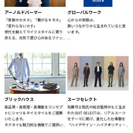
アーノルドパーマー
グローバルワーク
「家族のカタチ」「繋がるキモチ」
心からの笑顔は、
「変わらないカチ」
良いつながりから生まれていると思
世代を越えてライフスタイルに寄り
います。
添える、元気で遊び心のあるファッ
ションを。
あなたが会いたい人に、もっと会い
時代、世代を問わずに世界中で愛さ
たくなる服を。
れている「アーノルド パーマー」で
あなたの大切な人と、もっと笑顔に
す。
なれる服を。
※イーアスつくば店ではキッズの取
心地よさや好感を大切にした
扱いはございません。
“Good Feeling Wear”で
そんなつながりを、笑顔を、つくり
続けます。
ブリックハウス
スーツセレクト
Live together
高品質・高感度・高機能をコンセプ
佐藤可士和氏の総合監修のもと生ま
ともに生きよう
トにシャツ＆タイスタイルをご提案
れたSUIT SELECTは、リアルスーツ
いたします。
をテーマに掲げ、進化した仕事服を
ネクタイも魅力的な価格でご提供い
「ハイデザイン・ハイクオリティ・
たします。
ロープライス」にて実現し、ファッ