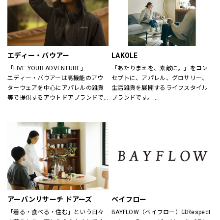
エディー・バウアー
LAKOLE
「LIVE YOUR ADVENTURE」
「あたりまえを、素敵に。」をコン
エディー・バウアーは高機能のアウ
セプトに、アパレル、グロサリー、
ターウェアを中心にアパレルの雑貨
生活雑貨を展開するライフスタイル
等で提供するアウトドアブランドで
ブランドです。
す。
あたりまえとなっている日用品だか
100年以上にわたり、エディー・バ
らこそ、もっと手軽に、もっと素敵
ウアーは人々が「冒険を生きる」こ
にしていきたいと考えています。
とにインスピレーションを与え続け
てきました。
アウトドア・ライフスタルウェア等
の幅広いアイテムをメンズ・ウィメ
ンズ・ユニセックスにて展開してお
ります。
アーバンリサーチ ドアーズ
ベイフロー
「着る・食べる・住む」という日々
BAYFLOW（ベイフロー）はRespect 