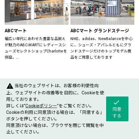
すべてのスポーツを楽しむ方をサポ
が在籍していますので、ビギナーの
ート！
方からエキスパートの方までお任せ
スポーツに関する悩み事、困り事な
下さい。
どぜひご相談下さい。
各種シーズン毎にさまざまなイベン
ご年配の方からお子様まで、安心し
トも開催していますので是非ご来店
ABCマート
ABCマート グランドステージ
てご来店いただけるスポーツショッ
お待ちしております。
幅広い年代にあわせた豊富な品揃え
NIKE、adidas、NewBalanceを中心
プです。
が魅力のABC-MARTにレディースシ
に、シューズ・アパレルともにグラ
ューズセレクトショップCharlotteを
ンドステージだけのトップモデル商
Victoria Golf／029-868-7162
併設。
品をご用意しております
ABC-MARTがプロデュースするシュ
ーズショップが一度に楽しめるお店
です。
warning
当社のウェブサイトは、お客様の利便性向
FASHIONGOODS
上、ウェブサイトの改善等を目的に、Cookieを使
用しております。
check
詳しくは”
Cookieポリシー
”をご覧ください。
同意
Cookieの利用に同意頂ける場合は、「同意する」
する
ボタンを押してください。
同意頂けない場合は、ブラウザを閉じて閲覧を中
ショップ
フロア
ショップ
止してください。
グルメ
イベント
案内
マップ
ニュース