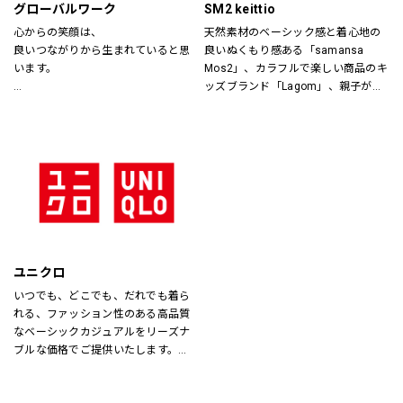
グローバルワーク
SM2 keittio
心からの笑顔は、
天然素材のベーシック感と着心地の
良いつながりから生まれていると思
良いぬくもり感ある「samansa 
います。
Mos2」、カラフルで楽しい商品のキ
ッズブランド「Lagom」、親子が楽
あなたが会いたい人に、もっと会い
しく過ごすカジュアルな暮らしの空
たくなる服を。
間を提案します。
あなたの大切な人と、もっと笑顔に
なれる服を。
心地よさや好感を大切にした
“Good Feeling Wear”で
そんなつながりを、笑顔を、つくり
続けます。
ユニクロ
Live together
いつでも、どこでも、だれでも着ら
ともに生きよう
れる、ファッション性のある高品質
なベーシックカジュアルをリーズナ
ブルな価格でご提供いたします。
店内は「白い空間」「清潔感」「ク
リア感」をキーワードとして店内を