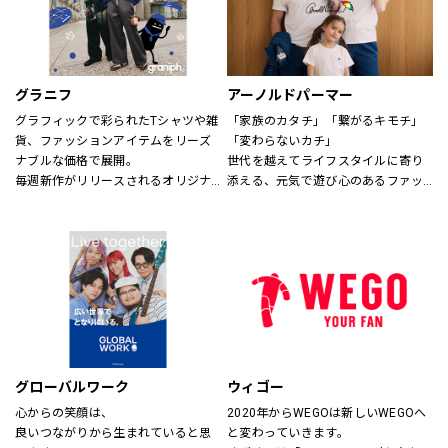
グラニフ
アーノルドパーマー
グラフィックで彩られたTシャツや雑
「家族のカタチ」「繋がるキモチ」
貨、ファッションアイテムをリーズ
「変わらないカチ」
ナブルな価格で展開。
世代を越えてライフスタイルに寄り
毎週新作がリリースされるオリジナ
添える、元気で遊び心のあるファッ
ルデザインから、アーティスト作
ションを。
品・絵本・音楽・アニメなどの多様
時代、世代を問わずに世界中で愛さ
なコラボレーションまで、
れている「アーノルド パーマー」で
幅広い年代にお楽しみいただける、
す。
さまざまなグラフィックアイテムを
取り揃えてお待ちしております。
※イーアスつくば店ではキッズの取
扱いはございません。
グローバルワーク
ウィゴー
心からの笑顔は、
2020年からWEGOは新しいWEGOへ
良いつながりから生まれていると思
と変わっていきます。