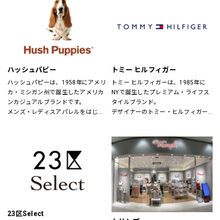
パドカレ（pas de calais）、ヴラス
ブラム（Vlas Blomme）、グプティ
ハ(GUPTIHA)、コットンハウスアヤ
（CottonHouse Aya）、バスコ
(BASCO)、クロニクル(chronicle)、
ヌメ（nume）、ヴーム（vm）、ミ
ズイロインド（mizuiroind）、ミデ
ハッシュパピー
トミー ヒルフィガー
ィウミ（MidiUmi）、エトレリー
（etre relie）、ノンブルアンペール
ハッシュパピーは、1958年にアメリ
トミー ヒルフィガーは、1985年に
（NOMBRE IMPAIR）、フィルデフェ
カ・ミシガン州で誕生したアメリカ
NYで誕生したプレミアム・ライフス
ール（FIL DE FER）、秋霞堂（シュ
ンカジュアルブランドです。
タイルブランド。
ウカドウ）、アントゲージ
メンズ・レディスアパレルをはじ
デザイナーのトミー・ヒルフィガー
（ANTGAUGE）、マイカ&ディール
め、靴・雑貨などトータルなファッ
が慣れ親しんだ東海岸のクラシッ
（MICA&DEAL）、ブランバスク
ションを取り揃えています。
ク・アメリカン・クールなスタイル
（BLANC basque）、カーキ
定期的にお得なキャンペーンも開
にモダンなツイストを加えた、遊び
（KHA:KI）、ケレン（KELEN）、ラ
催！皆様のご来店を心よりお待ちし
心と上品さが特徴です。
プレ（RaPPELER）、ルシェルドハ
ております！
リス(le ciel deHARRISS)、トランジ
ットパーサッチ(TRANSIT PAR-
SUCH)、スタンプアンドダイアリー
(STAMP AND DIARY)、ユティリテ
(Utilite)、インディマーク
23区Select
(INDIMARK)、イェン(YENN)、シニヨ