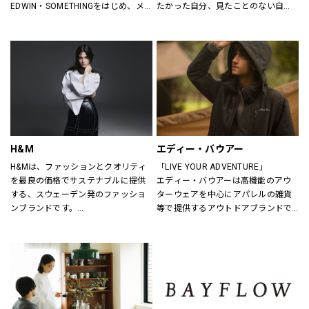
EDWIN・SOMETHINGをはじめ、メ
たかった自分、見たことのない自
ンズ・レディースのデニムを中心に
分。誰だって、まいにち新しい自分
オーセンティックなアイテムからト
に出会える。旬で、心地よい服を。
レンドアイテムまで豊富なランナッ
いまの気分で、もっと自由に。GU
プを取り揃えます。
は、自由。
H&M
エディー・バウアー
H&Mは、ファッションとクオリティ
「LIVE YOUR ADVENTURE」
を最良の価格でサステナブルに提供
エディー・バウアーは高機能のアウ
する、スウェーデン発のファッショ
ターウェアを中心にアパレルの雑貨
ンブランドです。
等で提供するアウトドアブランドで
レディス、メンズ、ベビー/キッズま
す。
で幅広い商品を揃え、あらゆるお客
100年以上にわたり、エディー・バ
さまをお迎えしています。
ウアーは人々が「冒険を生きる」こ
とにインスピレーションを与え続け
H&Mお問い合わせ窓口: 
てきました。
https://lin.ee/k1gDN7M（LINEでの
アウトドア・ライフスタルウェア等
お問い合わせ）
の幅広いアイテムをメンズ・ウィメ