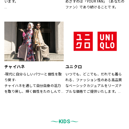
います。
めざすのは「YOUR FAN」（あなたの
ファン）であり続けることです。
あなたが会いたい人に、もっと会い
たくなる服を。
あなたの大切な人と、もっと笑顔に
なれる服を。
心地よさや好感を大切にした
“Good Feeling Wear”で
そんなつながりを、笑顔を、つくり
続けます。
チャイハネ
ユニクロ
Live together
-現代に自分らしいパワーと個性を取
いつでも、どこでも、だれでも着ら
ともに生きよう
り戻す-
れる、ファッション性のある高品質
チャイハネを通して自分自身の活力
なベーシックカジュアルをリーズナ
を取り戻し、輝く個性をたのしんで
ブルな価格でご提供いたします。
もらいたい。
店内は「白い空間」「清潔感」「ク
シーズンでのテーマを通じて、ライ
リア感」をキーワードとして店内を
フスタイル提案や価値観の共有を計
統一しております。
り、現代生活において、必要な活気
また、メンズ、ウィメンズ、キッズ
を取り戻す力になりたいと考えてい
KIDS
などをゾーンに分けて配置し、広
ます。
く、明るい店舗で快適なお買物をし