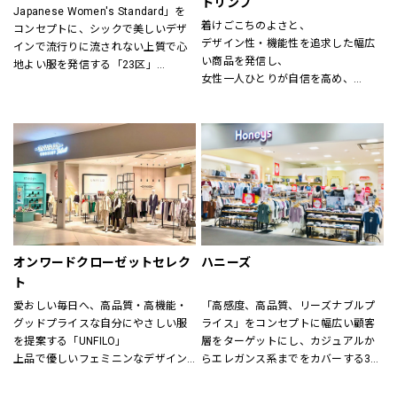
トリンプ
Japanese Women's Standard」を
ン(CHIGNON)、ナチュラルランドリ
着けごこちのよさと、
コンセプトに、シックで美しいデザ
ー(NATURAL LAUNDRY)、グリン
デザイン性・機能性を追求した幅広
インで流行りに流されない上質で心
(grin)、トリッペン（trippen）、カン
い商品を発信し、
地よい服を発信する「23区」
ペール（CAMPER）、ユウコイマニ
女性一人ひとりが自信を高め、
「すべての女性の笑顔のために」大
シ（yuko imanishi+）、ボンメゾン
美しく前向きに毎日を過ごすための
人の女性に向けた自然体で輝くワー
（Bonne Maison）、モキップ
お手伝いをいたします。
ドローブを提案する「自由区」
（MOQUIP）、チーバ（CI-VA）、ク
進化し続ける伝統を原点に、常に時
レドラン（CLEDRAN）、アンパサン
代性にマッチした「ネクスト・トラ
ド（Ampersand）、ヒラメキ
ッド」のライフスタイルを提案する
（HIRAMEKI）、ビュレ
「J.PRESS」
（BEAURE）、ポンタタ
（POMTATA）、カンポマッジ
公式オンラインストア「ONWARD 
（CAMPOMAGGI）、ラノジュエリー
CROSSET」でお選びいただいた商品
（Lano）、コズリ（Causerie）、サ
を取り寄せて、店舗にてご試着、ご
オンワードクローゼットセレク
ハニーズ
ンリット（Sunlit）、タビトジュエリ
購入いただける「クリック&トライ」
ー（Tabito Jewelry）、マレット
ト
も対応しております。
(Mallet)
愛おしい毎日へ、高品質・高機能・
「高感度、高品質、リーズナブルプ
グッドプライスな自分にやさしい服
ライス」をコンセプトに幅広い顧客
を提案する「UNFILO」
層をターゲットにし、カジュアルか
上品で優しいフェミニンなデザイン
らエレガンス系までをカバーする3ブ
のスタイルにトレンドエッセンスを
ランドで展開しています。
加えた「any SiS」
また、洋服だけでなく雑貨や身の回