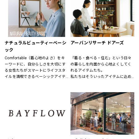
結婚式、お別れ、パーティー、そし
毎日着れるシンプルなものからデザ
てちょっとしたお出かけなど
インにこだわった商品、そして最新
特別な日も、日常も様々なシーンで
のお値打ちファッションも用意して
着まわせるアイテムをトータルに
います。
提案する新しいフォーマルコンセプ
特別なルートで仕入れた商品にきっ
トショップ。
と満足いただけるはずです。
ナチュラルビューティーベーシ
アーバンリサーチ ドアーズ
礼服、喪服、パーティードレス、ロ
ック
ングドレス、ブライダルドレス、セ
Comfortable（着心地のよさ）をキ
「着る・食べる・住む」という日々
レモニースーツ、アクセサリー等、
ーワードに、自分らしさを大切にす
の暮らしを内面から心地よくしてく
フォーマルアイテムをトータルコー
る女性たちがスマートにライフスタ
れるアイテムたち。
ディネートで提案させていただきま
イルを満喫できるベーシックアイテ
私たちはそういったアイテムに込め
す。
ムを揃えています。
られた、思いを伝える橋渡し役とし
7号から19号までサイズバリエーシ
程よくトレンドを取り入れたライン
て、また、ファッションを通した
ョンも豊富に取り揃えてお待ちして
ナップを、自在なコーディネートを
「新しい価値観へのドア」を開く案
おります。
楽しめる幅広い商品展開により、オ
内役として、日々の暮らしの中で大
ンからオフまでをサポートします。
切なものを一緒に見つけていきたい
と考えています。
あなたらしいスタイル、あなたにと
ってのベーシックを、DOORSへ探し
にきてください。