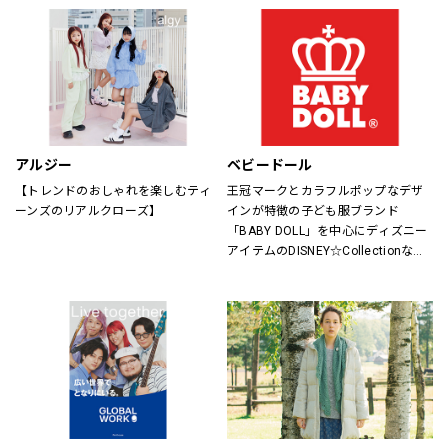
アルジー
ベビードール
【トレンドのおしゃれを楽しむティ
王冠マークとカラフルポップなデザ
ーンズのリアルクローズ】
インが特徴の子ども服ブランド
「BABY DOLL」を中心にディズニー
アイテムのDISNEY☆Collectionなど
キャラアイテムも充実。
サイズもベビーは新生児からキッズ
は150cmまで、大人はXLサイズまで
取り揃えているので、ご家族で楽し
めるペアアイテムもラインナップし
たファミリーカジュアルブランドで
す。