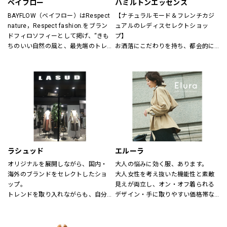
ベイフロー
ハミルトンエッセンス
BAYFLOW（ベイフロー）はRespect 
【ナチュラルモード＆フレンチカジ
nature，Respect fashion.をブラン
ュアルのレディスセレクトショッ
ドフィロソフィーとして掲げ、“きも
プ】
ちのいい自然の風と、最先端のトレ
お洒落にこだわりを持ち、都会的に
ンドの風。
洗練された年齢を超えた楽しみ方を
そんなふたつの心地よさを感じられ
する大人の女性に向けたスタイル提
るような、健康的で、スタイリッシ
案型セレクトショップ。
ュなライフスタイル”を提案するブラ
自然空間に存在する色と素材、様々
ンドです。
なテイストが融合した居心地の良い
店内でくつろぎながらお洒落が楽し
める、そんな空間をご提供します。
～メンバーズカードについて～
5,500円（税込）お買い上げ毎に、ス
ラシュッド
エルーラ
タンプ1個を捺印致します。
オリジナルを展開しながら、国内・
大人の悩みに効く服、あります。
24個スタンプで5,500円の割引カー
海外のブランドをセレクトしたショ
大人女性を考え抜いた機能性と素敵
ドとしてご利用頂けます。
ップ。
見えが両立し、オン・オフ着られる
有効期限はございません。全店舗に
トレンドを取り入れながらも、自分
デザイン・手に取りやすい価格帯な
て使用できます。
らしさを大切にする女性へ。
ど、大人にとって「ちょうどいい」
が叶う“救世主ブランド”です。
【取り扱いブランド】