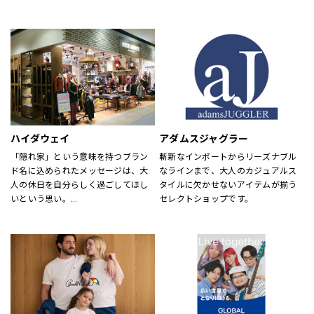
め、靴・雑貨などトータルなファッ
が慣れ親しんだ東海岸のクラシッ
ションを取り揃えています。
ク・アメリカン・クールなスタイル
定期的にお得なキャンペーンも開
にモダンなツイストを加えた、遊び
催！皆様のご来店を心よりお待ちし
心と上品さが特徴です。
ております！
ハイダウェイ
アダムスジャグラー
「隠れ家」という意味を持つブラン
斬新なインポートからリーズナブル
ド名に込められたメッセージは、大
なラインまで、大人のカジュアルス
人の休日を自分らしく過ごしてほし
タイルに欠かせないアイテムが揃う
いという思い。
セレクトショップです。
それを象徴するようなメンズアイテ
ムを揃えています。