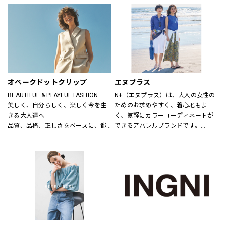
ニットだから、ひたすら心地いい靴
り小物品まで取り揃え、ファッショ
「steppi（ステッピ）」
ンをトータルで提案しています。
公式オンラインストア「ONWARD 
CROSSET」でお選びいただいた商品
を取り寄せて、店舗にてご試着、ご
購入いただける「クリック&トライ」
も対応しております。
オペークドットクリップ
エヌプラス
BEAUTIFUL & PLAYFUL FASHION
N+（エヌプラス）は、大人の女性の
美しく、自分らしく、楽しく今を生
ためのお求めやすく、着心地もよ
きる大人達へ
く、気軽にカラーコーディネートが
品質、品格、正しさをベースに、都
できるアパレルブランドです。
会的で洗練された、良質なライフス
体形の変化にも対応できる豊富なサ
タイルとファッションの楽しさ、新
イズやパターン、日常でのお手入れ
しさとの出会いを提案します
が簡単なアイテムなどを提案しま
す。