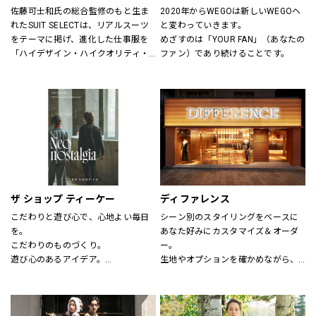
佐藤可士和氏の総合監修のもと生ま
2020年からWEGOは新しいWEGOへ
れたSUIT SELECTは、リアルスーツ
と変わっていきます。
をテーマに掲げ、進化した仕事服を
めざすのは「YOUR FAN」（あなたの
「ハイデザイン・ハイクオリティ・
ファン）であり続けることです。
ロープライス」にて実現し、ファッ
ションとしてだけの服ではなく、新
しいビジネスユースな仕事服として
提案しています。
“選ぶ・着る・楽しむ”をテーマに
「合理的に選ぶ事」「楽しく選ぶ
事」その両者がまったく矛盾しない
事を証明する、スーツの新しい買い
方そのものをデザインしたショップ
です。
ザ ショップ ティーケー
ディファレンス
こだわりと遊び心で、心地よい毎日
シーン別のスタイリングをベースに
を。
あなた好みにカスタマイズ＆オーダ
こだわりのものづくり。
ー。
遊び心のあるアイデア。
生地やオプションを確かめながら、
嬉しいプライス。
プロのテイラーに相談できます。
そして、みんなの笑顔。
THE SHOP TKは、心地よい毎日をデ