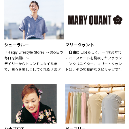
さまをお迎えしています。
ウアーは人々が「冒険を生きる」こ
とにインスピレーションを与え続け
H&Mお問い合わせ窓口: 
てきました。
https://lin.ee/k1gDN7M（LINEでの
アウトドア・ライフスタルウェア等
お問い合わせ）
の幅広いアイテムをメンズ・ウィメ
ンズ・ユニセックスにて展開してお
ります。
シューラルー
マリークヮント
「Happy Lifestyle Store」～365日の
「自由に 自分らしく」― 1950年代
毎日を笑顔に～
にミニスカートを発表したファッシ
デイリーからトレンドスタイルま
ョンクリエイター、マリー・クヮン
で、日々を楽しくしてくれるさまざ
トは、その独創的なスピリッツで“ス
まなアイテムをセレクトし、トータ
ウィンギングロンドン”という世界的
ルに提案するハッピーライフスタイ
なカルチャームーブメントを創り出
ルストア。
しました。
MARY QUANTのアイテムには、あり
のままの自分を表現し、今以上にい
きいきと輝いてほしいという想いが
込められています。
全ての女性に、自分らしさの創造と
直感を。