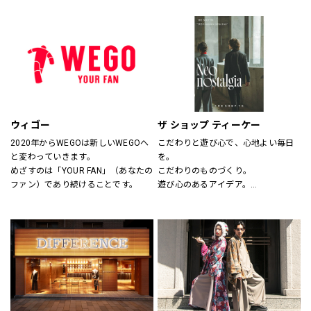
サイズのわからない方には、採寸も
ションとしてだけの服ではなく、新
いたします。
しいビジネスユースな仕事服として
スタッフにお気軽にお声かけくださ
提案しています。
い。
“選ぶ・着る・楽しむ”をテーマに
「合理的に選ぶ事」「楽しく選ぶ
事」その両者がまったく矛盾しない
事を証明する、スーツの新しい買い
方そのものをデザインしたショップ
です。
ウィゴー
ザ ショップ ティーケー
2020年からWEGOは新しいWEGOへ
こだわりと遊び心で、心地よい毎日
と変わっていきます。
を。
めざすのは「YOUR FAN」（あなたの
こだわりのものづくり。
ファン）であり続けることです。
遊び心のあるアイデア。
嬉しいプライス。
そして、みんなの笑顔。
THE SHOP TKは、心地よい毎日をデ
ザインします。