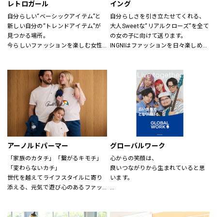
レトロガール
イング
自分らしい“ベーシックアイテム”と
自分らしさを引き立たせてくれる、
新しい自分の“トレンドアイテム”が
大人Sweetな“リアルクローズ”を全て
見つかる場所。
の女の子に向けて送ります。
今らしいファッションを楽しむ女性
INGNIはファッションを日々楽しめ
のためのブランド。
る、トレンドMIXアイテムを、枠に
とらわれない自由な発想で展開して
いきます。
アーノルドパーマー
グローバルワーク
「家族のカタチ」「繋がるキモチ」
心からの笑顔は、
「変わらないカチ」
良いつながりから生まれていると思
世代を越えてライフスタイルに寄り
います。
添える、元気で遊び心のあるファッ
ションを。
あなたが会いたい人に、もっと会い
時代、世代を問わずに世界中で愛さ
たくなる服を。
れている「アーノルド パーマー」で
あなたの大切な人と、もっと笑顔に