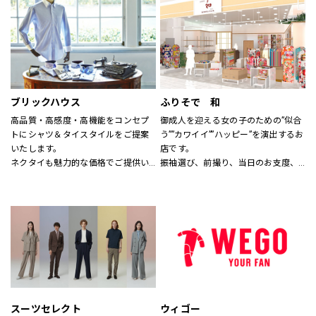
す。
なれる服を。
※イーアスつくば店ではキッズの取
心地よさや好感を大切にした
扱いはございません。
“Good Feeling Wear”で
そんなつながりを、笑顔を、つくり
続けます。
ブリックハウス
ふりそで 和
Live together
高品質・高感度・高機能をコンセプ
御成人を迎える女の子のための”似合
ともに生きよう
トにシャツ＆タイスタイルをご提案
う””カワイイ””ハッピー”を演出するお
いたします。
店です。
ネクタイも魅力的な価格でご提供い
振袖選び、前撮り、当日のお支度、
たします。
全てお任せ！
サイズのわからない方には、採寸も
1880年創業の老舗着物屋さんが提案
いたします。
する新しい振袖専門店。
スタッフにお気軽にお声かけくださ
コーディネートは自由自在。
い。
あなただけのオンリーワンをお手伝
いします。
スーツセレクト
ウィゴー