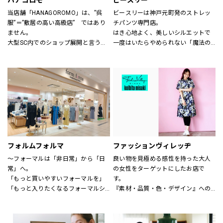
ハナゴロモ
ビースリー
当店舗「HANAGOROMO」は、”呉
ビースリーは神戸元町発のストレッ
服”＝”敷居の高い高級店”　ではあり
チパンツ専門店。
ません。
はき心地よく、美しいシルエットで
大型SC内でのショップ展開と言う利
一度はいたらやめられない「魔法の
点を活かし、明るく、どなたでも気
パンツ」と呼ばれるほど。
軽に立ち寄って頂ける店舗作りを目
シーズンごとに登場する、新デザイ
指しています。
ンや限定カラーも人気です。
ローマ字屋号や店舗レイアウト等も
サイズも3号～21号と豊富に揃いま
若い感性を生かし、幅広い年齢層の
す。（カラーにより異なります）
お客様を対象にした店舗となってい
ショップでは、パンツフィッターが
ます。
一人ひとりに合わせたパンツ探しの
また、品揃えについても振袖、訪問
お手伝いや、きれいに見えるはき方
着、袋帯　等様々な高級呉服の品々
をアドバイスいたします。
を驚くほどの超破格にてご奉仕致し
どうぞお気軽にお声掛け下さい。
フォルムフォルマ
ファッションヴィレッヂ
ます。
～フォーマルは「非日常」から「日
良い物を見極める感性を持った大人
皆さま是非ともお立ち寄り下さい。
常」へ。
の女性をターゲットにしたお店で
店舗スタッフ一同お待ち申し上げて
「もっと買いやすいフォーマルを」
す。
おります。
「もっと入りたくなるフォーマルシ
『素材・品質・色・デザイン』への
ョップを」
こだわりはもちろん、何よりも着心
そんなお客様の声からフォルムフォ
地の良さを徹底的に追求していま
ルマは生まれました。
す。