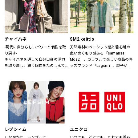
ザインします。
チャイハネ
SM2 keittio
-現代に自分らしいパワーと個性を取
天然素材のベーシック感と着心地の
り戻す-
良いぬくもり感ある「samansa 
チャイハネを通して自分自身の活力
Mos2」、カラフルで楽しい商品のキ
を取り戻し、輝く個性をたのしんで
ッズブランド「Lagom」、親子が楽
もらいたい。
しく過ごすカジュアルな暮らしの空
シーズンでのテーマを通じて、ライ
間を提案します。
フスタイル提案や価値観の共有を計
り、現代生活において、必要な活気
を取り戻す力になりたいと考えてい
ます。
レプシィム
ユニクロ
しなやかに、シンプルに。
いつでも、どこでも、だれでも着ら