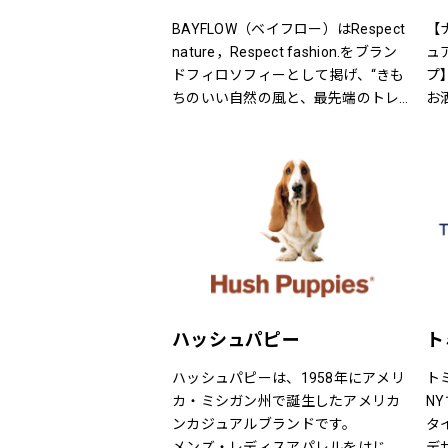
礼服、喪服、パーティードレス、ロ
ングドレス、ブライダルドレス、セ
BAYFLOW（ベイフロー）はRespect 
【
レモニースーツ、アクセサリー等、
nature，Respect fashion.をブラン
ュ
フォーマルアイテムをトータルコー
ドフィロソフィーとして掲げ、“きも
プ
ディネートで提案させていただきま
ちのいい自然の風と、最先端のトレ
お
す。
ンドの風。
洗
7号から19号までサイズバリエーシ
そんなふたつの心地よさを感じられ
す
ョンも豊富に取り揃えてお待ちして
るような、健康的で、スタイリッシ
案
おります。
ュなライフスタイル”を提案するブラ
自
ンドです。
な
店
め
～
5
ハッシュパピー
ト
タ
2
ハッシュパピーは、1958年にアメリ
ト
ド
カ・ミシガン州で誕生したアメリカ
N
有
ンカジュアルブランドです。
タ
て
メンズ・レディスアパレルをはじ
デ