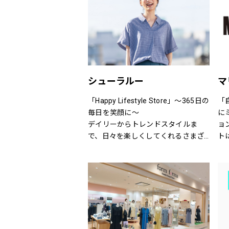
を取り揃えます。
は
シューラルー
マ
「Happy Lifestyle Store」～365日の
「
毎日を笑顔に～
に
デイリーからトレンドスタイルま
ョ
で、日々を楽しくしてくれるさまざ
ト
まなアイテムをセレクトし、トータ
ウ
ルに提案するハッピーライフスタイ
な
ルストア。
し
M
の
き
込