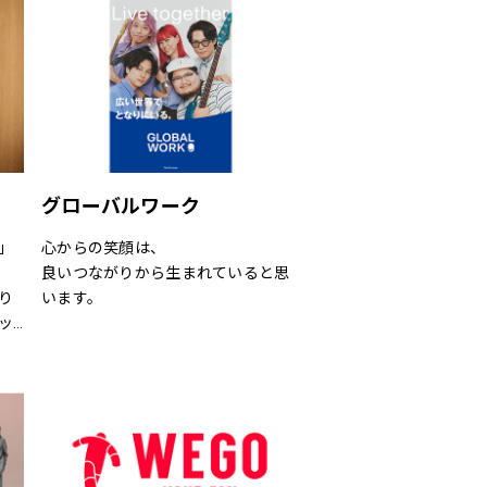
が簡単なアイテムなどを提案しま
す。
グローバルワーク
」
心からの笑顔は、
良いつながりから生まれていると思
り
います。
ッ
あなたが会いたい人に、もっと会い
さ
たくなる服を。
」で
あなたの大切な人と、もっと笑顔に
なれる服を。
取
心地よさや好感を大切にした