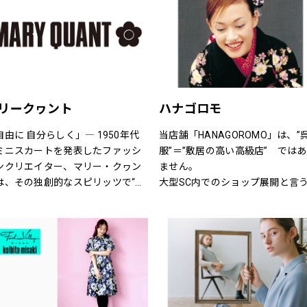
、自由。
H&Mお問い合わせ窓口: 
https://lin.ee/k1gDN7M（LINE
問い合わせ）
リークヮント
ハナゴロモ
自由に 自分らしく」― 1950年代
当店舗「HANAGOROMO」は、”
ミニスカートを発表したファッシ
服”＝”敷居の高い高級店”　では
ンクリエイター、マリー・クヮン
ません。
は、その独創的なスピリッツで“ス
大型SC内でのショップ展開と言
ィンギングロンドン”という世界的
点を活かし、明るく、どなたでも
カルチャームーブメントを創り出
軽に立ち寄って頂ける店舗作りを
ました。
指しています。
ARY QUANTのアイテムには、あり
ローマ字屋号や店舗レイアウト等
ままの自分を表現し、今以上にい
若い感性を生かし、幅広い年齢層
いきと輝いてほしいという想いが
お客様を対象にした店舗となって
められています。
ます。