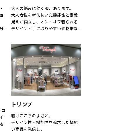
・
大人の悩みに効く服、あります。
ョ
大人女性を考え抜いた機能性と素敵
見えが両立し、オン・オフ着られる
分
デザイン・手に取りやすい価格帯な
ど、大人にとって「ちょうどいい」
が叶う“救世主ブランド”です。
トリンプ
」をコ
着けごこちのよさと、
イ
デザイン性・機能性を追求した幅広
地
い商品を発信し、