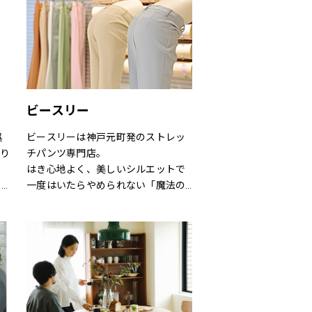
とにインスピレーションを与え続け
てきました。
でのお
アウトドア・ライフスタルウェア等
の幅広いアイテムをメンズ・ウィメ
ンズ・ユニセックスにて展開してお
ります。
ビースリー
呉
ビースリーは神戸元町発のストレッ
あり
チパンツ専門店。
はき心地よく、美しいシルエットで
う利
一度はいたらやめられない「魔法の
気
パンツ」と呼ばれるほど。
目
シーズンごとに登場する、新デザイ
ンや限定カラーも人気です。
も
サイズも3号～21号と豊富に揃いま
の
す。（カラーにより異なります）
い
ショップでは、パンツフィッターが
一人ひとりに合わせたパンツ探しの