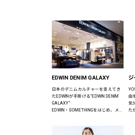
EDWIN DENIM GALAXY
ジ
日本のデニムカルチャーを支えてき
Y
たEDWINが手掛ける"EDWIN DENIM 
由
GALAXY"
気
EDWIN・SOMETHINGをはじめ、メン
た
ズ・レディースのデニムを中心にオ
分
ーセンティックなアイテムからトレ
に
ンドアイテムまで豊富なランナップ
い