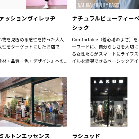
ての女性に、自分らしさの創造と
また、品揃えについても振袖、訪
感を。
着、袋帯　等様々な高級呉服の品
を驚くほどの超破格にてご奉仕致
ァッションヴィレッヂ
ナチュラルビューティー
ます。
シック
皆さま是非ともお立ち寄り下さい
店舗スタッフ一同お待ち申し上げ
い物を見極める感性を持った大人
Comfortable（着心地のよさ）
おります。
女性をターゲットにしたお店で
ーワードに、自分らしさを大切に
。
る女性たちがスマートにライフス
素材・品質・色・デザイン』への
イルを満喫できるベーシックアイ
だわりはもちろん、何よりも着心
ムを揃えています。
の良さを徹底的に追求していま
程よくトレンドを取り入れたライ
。
ナップを、自在なコーディネート
日着れるシンプルなものからデザ
楽しめる幅広い商品展開により、
ンにこだわった商品、そして最新
ンからオフまでをサポートします
お値打ちファッションも用意して
ます。
別なルートで仕入れた商品にきっ
満足いただけるはずです。
ミルトンエッセンス
ラシュッド