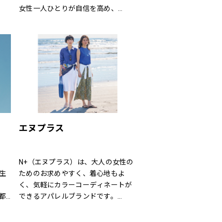
女性一人ひとりが自信を高め、
大
美しく前向きに毎日を過ごすための
ー
お手伝いをいたします。
時
ラ
る
 
商品
ご
エヌプラス
イ」
N+（エヌプラス）は、大人の女性の
生
ためのお求めやすく、着心地もよ
く、気軽にカラーコーディネートが
都
できるアパレルブランドです。
ス
体形の変化にも対応できる豊富なサ
新
イズやパターン、日常でのお手入れ