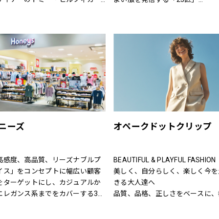
慣れ親しんだ東海岸のクラシッ
「すべての女性の笑顔のために」
取り扱いブランド】
・アメリカン・クールなスタイル
人の女性に向けた自然体で輝くワ
カレ（pas de calais）、ヴラス
モダンなツイストを加えた、遊び
ドローブを提案する「自由区」
ム（Vlas Blomme）、グプティ
と上品さが特徴です。
進化し続ける伝統を原点に、常に
(GUPTIHA)、コットンハウスアヤ
代性にマッチした「ネクスト・ト
ottonHouse Aya）、バスコ
ッド」のライフスタイルを提案す
ASCO)、クロニクル(chronicle)、
「J.PRESS」
メ（nume）、ヴーム（vm）、ミ
ロインド（mizuiroind）、ミデ
公式オンラインストア「ONWARD
ウミ（MidiUmi）、エトレリー
CROSSET」でお選びいただいた
tre relie）、ノンブルアンペール
を取り寄せて、店舗にてご試着、
ニーズ
オペークドットクリップ
OMBRE IMPAIR）、フィルデフェ
購入いただける「クリック&トラ
（FIL DE FER）、秋霞堂（シュ
も対応しております。
カドウ）、アントゲージ
高感度、高品質、リーズナブルプ
BEAUTIFUL & PLAYFUL FASHION
ANTGAUGE）、マイカ&ディール
イス」をコンセプトに幅広い顧客
美しく、自分らしく、楽しく今を
MICA&DEAL）、ブランバスク
をターゲットにし、カジュアルか
きる大人達へ
LANC basque）、カーキ
エレガンス系までをカバーする3ブ
品質、品格、正しさをベースに、
HA:KI）、ケレン（KELEN）、ラ
ンドで展開しています。
会的で洗練された、良質なライフ
レ（RaPPELER）、ルシェルドハ
た、洋服だけでなく雑貨や身の回
タイルとファッションの楽しさ、