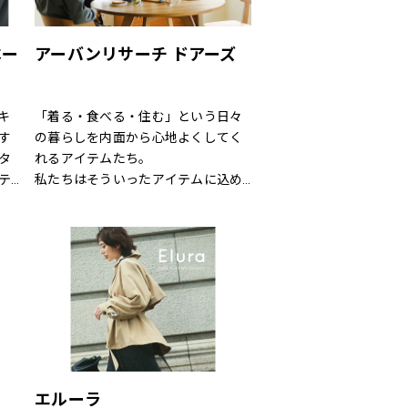
問
お手伝いや、きれいに見えるはき方
々
をアドバイスいたします。
し
どうぞお気軽にお声掛け下さい。
ベー
アーバンリサーチ ドアーズ
。
て
をキ
「着る・食べる・住む」という日々
す
の暮らしを内面から心地よくしてく
タ
れるアイテムたち。
テ
私たちはそういったアイテムに込め
られた、思いを伝える橋渡し役とし
ン
て、また、ファッションを通した
を
「新しい価値観へのドア」を開く案
オ
内役として、日々の暮らしの中で大
。
切なものを一緒に見つけていきたい
と考えています。
あなたらしいスタイル、あなたにと
ってのベーシックを、DOORSへ探し
にきてください。
エルーラ