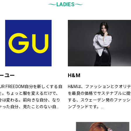
LADIES
ーユー
H&M
OUR FREEDOM自分を新しくする自
H&Mは、ファッションとクオリ
を。ちょっと服を変えるだけで、
を最良の価格でサステナブルに提
分は変わる。前向きな自分、なり
する、スウェーデン発のファッシ
かった自分、見たことのない自
ンブランドです。
。誰だって、まいにち新しい自分
レディス、メンズ、ベビー/キッ
出会える。旬で、心地よい服を。
で幅広い商品を揃え、あらゆるお
まの気分で、もっと自由に。GU
さまをお迎えしています。