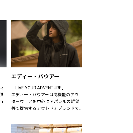
エディー・バウアー
ティ
「LIVE YOUR ADVENTURE」
供
エディー・バウアーは高機能のアウ
ョ
ターウェアを中心にアパレルの雑貨
等で提供するアウトドアブランドで
ズま
す。
客
100年以上にわたり、エディー・バ
ウアーは人々が「冒険を生きる」こ