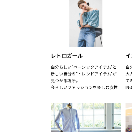
リス
ニットだから、ひたすら心地いい靴
り
ット
「steppi（ステッピ）」
ン
S
(S
公式オンラインストア「ONWARD 
(U
CROSSET」でお選びいただいた商品
(I
を取り寄せて、店舗にてご試着、ご
ン
購入いただける「クリック&トライ」
ー(
も対応しております。
レトロガール
イ
(g
ン
自分らしい“ベーシックアイテム”と
自
ニシ
新しい自分の“トレンドアイテム”が
大
ン（
見つかる場所。
て
（
今らしいファッションを楽しむ女性
I
レ
のためのブランド。
る
ド
と
（H
い
（
（
（
ー（