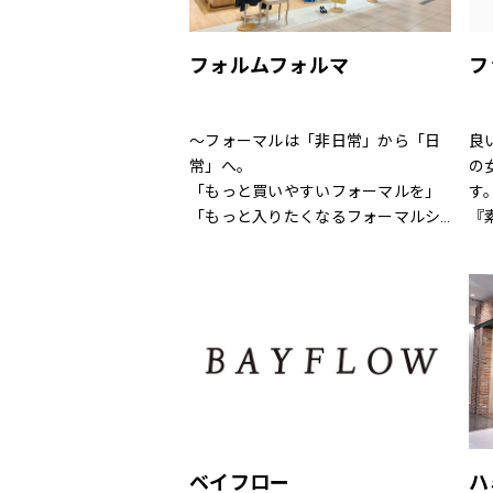
全
直
フォルムフォルマ
フ
～フォーマルは「非日常」から「日
良
常」へ。
の
「もっと買いやすいフォーマルを」
す
「もっと入りたくなるフォーマルシ
『
ョップを」
こ
そんなお客様の声からフォルムフォ
地
ルマは生まれました。
す
結婚式、お別れ、パーティー、そし
毎
てちょっとしたお出かけなど
イ
特別な日も、日常も様々なシーンで
の
着まわせるアイテムをトータルに
い
提案する新しいフォーマルコンセプ
特
トショップ。
と
ベイフロー
ハ