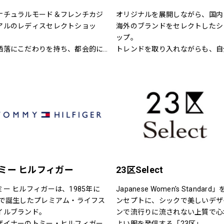
ナチュラルモード＆フレンチカジ
オリジナルを展開しながら、国内
アルのレディスセレクトショッ
海外のブランドをセレクトしたシ
】
ップ。
洒落にこだわりを持ち、都会的に
トレンドを取り入れながらも、自
練された年齢を超えた楽しみ方を
らしさを大切にする女性へ。
る大人の女性に向けたスタイル提
型セレクトショップ。
然空間に存在する色と素材、様々
テイストが融合した居心地の良い
内でくつろぎながらお洒落が楽し
る、そんな空間をご提供します。
メンバーズカードについて～
,500円（税込）お買い上げ毎に、ス
ミー ヒルフィガー
23区Select
ンプ1個を捺印致します。
4個スタンプで5,500円の割引カー
ミー ヒルフィガーは、1985年に
Japanese Women's Standard
としてご利用頂けます。
Yで誕生したプレミアム・ライフス
ンセプトに、シックで美しいデザ
効期限はございません。全店舗に
イルブランド。
ンで流行りに流されない上質で心
使用できます。
ザイナーのトミー・ヒルフィガー
よい服を発信する「23区」