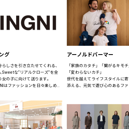
(le ciel deHARRISS)、トランジ
小物品まで取り揃え、ファッショ
しさとの出会いを提案します
パーサッチ(TRANSIT PAR-
をトータルで提案しています。
UCH)、スタンプアンドダイアリー
TAMP AND DIARY)、ユティリテ
tilite)、インディマーク
NDIMARK)、イェン(YENN)、シニヨ
(CHIGNON)、ナチュラルランドリ
NATURAL LAUNDRY)、グリン
ング
アーノルドパーマー
rin)、トリッペン（trippen）、カ
ペール（CAMPER）、ユウコイマ
分らしさを引き立たせてくれる、
「家族のカタチ」「繋がるキモチ
（yuko imanishi+）、ボンメゾ
人Sweetな“リアルクローズ”を全
「変わらないカチ」
Bonne Maison）、モキップ
の女の子に向けて送ります。
世代を越えてライフスタイルに寄
MOQUIP）、チーバ（CI-VA）、ク
NGNIはファッションを日々楽しめ
添える、元気で遊び心のあるファ
ドラン（CLEDRAN）、アンパサン
、トレンドMIXアイテムを、枠に
ションを。
（Ampersand）、ヒラメキ
らわれない自由な発想で展開して
時代、世代を問わずに世界中で愛
IRAMEKI）、ビュレ
きます。
れている「アーノルド パーマー
BEAURE）、ポンタタ
す。
POMTATA）、カンポマッジ
CAMPOMAGGI）、ラノジュエリ
※イーアスつくば店ではキッズの
Lano）、コズリ（Causerie）、