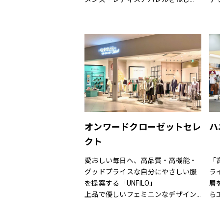
め、靴・雑貨などトータルなファッ
が
【
ションを取り揃えています。
ク
パド
定期的にお得なキャンペーンも開
に
ブラ
催！皆様のご来店を心よりお待ちし
心
ハ
ております！
（C
(B
ヌ
ズイ
ィ
（e
オンワードクローゼットセレ
ハ
（N
クト
ール
ウ
愛おしい毎日へ、高品質・高機能・
「
（
グッドプライスな自分にやさしい服
ラ
（
を提案する「UNFILO」
層
（B
上品で優しいフェミニンなデザイン
ら
（K
のスタイルにトレンドエッセンスを
ラ
プ
加えた「any SiS」
ま