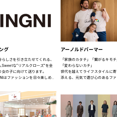
(le ciel deHARRISS)、トランジ
小物品まで取り揃え、ファッショ
しさとの出会いを提案します
パーサッチ(TRANSIT PAR-
をトータルで提案しています。
UCH)、スタンプアンドダイアリー
TAMP AND DIARY)、ユティリテ
tilite)、インディマーク
NDIMARK)、イェン(YENN)、シニヨ
(CHIGNON)、ナチュラルランドリ
NATURAL LAUNDRY)、グリン
ング
アーノルドパーマー
rin)、トリッペン（trippen）、カ
ペール（CAMPER）、ユウコイマ
分らしさを引き立たせてくれる、
「家族のカタチ」「繋がるキモチ
（yuko imanishi+）、ボンメゾ
人Sweetな“リアルクローズ”を全
「変わらないカチ」
Bonne Maison）、モキップ
の女の子に向けて送ります。
世代を越えてライフスタイルに寄
MOQUIP）、チーバ（CI-VA）、ク
NGNIはファッションを日々楽しめ
添える、元気で遊び心のあるファ
ドラン（CLEDRAN）、アンパサン
、トレンドMIXアイテムを、枠に
ションを。
（Ampersand）、ヒラメキ
らわれない自由な発想で展開して
時代、世代を問わずに世界中で愛
IRAMEKI）、ビュレ
きます。
れている「アーノルド パーマー
BEAURE）、ポンタタ
す。
POMTATA）、カンポマッジ
CAMPOMAGGI）、ラノジュエリ
※イーアスつくば店ではキッズの
Lano）、コズリ（Causerie）、