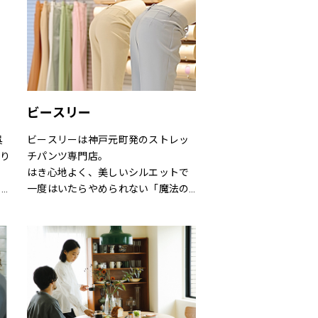
とにインスピレーションを与え続け
てきました。
でのお
アウトドア・ライフスタルウェア等
の幅広いアイテムをメンズ・ウィメ
ンズ・ユニセックスにて展開してお
ります。
ビースリー
呉
ビースリーは神戸元町発のストレッ
あり
チパンツ専門店。
はき心地よく、美しいシルエットで
う利
一度はいたらやめられない「魔法の
気
パンツ」と呼ばれるほど。
目
シーズンごとに登場する、新デザイ
ンや限定カラーも人気です。
も
サイズも3号～21号と豊富に揃いま
の
す。（カラーにより異なります）
い
ショップでは、パンツフィッターが
一人ひとりに合わせたパンツ探しの