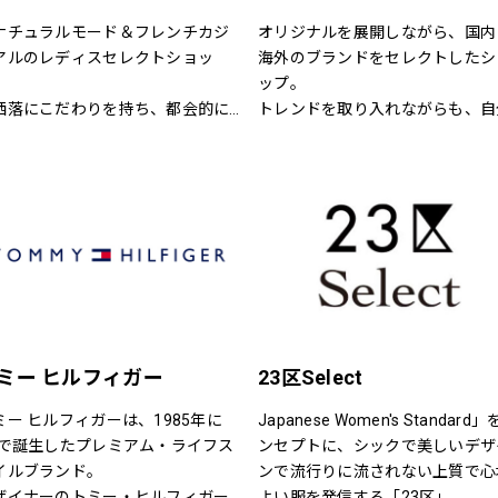
ナチュラルモード＆フレンチカジ
オリジナルを展開しながら、国内
アルのレディスセレクトショッ
海外のブランドをセレクトしたシ
】
ップ。
洒落にこだわりを持ち、都会的に
トレンドを取り入れながらも、自
練された年齢を超えた楽しみ方を
らしさを大切にする女性へ。
る大人の女性に向けたスタイル提
型セレクトショップ。
然空間に存在する色と素材、様々
テイストが融合した居心地の良い
内でくつろぎながらお洒落が楽し
る、そんな空間をご提供します。
メンバーズカードについて～
,500円（税込）お買い上げ毎に、ス
ミー ヒルフィガー
23区Select
ンプ1個を捺印致します。
4個スタンプで5,500円の割引カー
ミー ヒルフィガーは、1985年に
Japanese Women's Standard
としてご利用頂けます。
Yで誕生したプレミアム・ライフス
ンセプトに、シックで美しいデザ
効期限はございません。全店舗に
イルブランド。
ンで流行りに流されない上質で心
使用できます。
ザイナーのトミー・ヒルフィガー
よい服を発信する「23区」