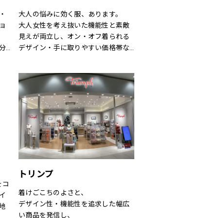
・
大人の悩みに効く服、あります。
ョ
大人女性を考え抜いた機能性と素敵
見えが両立し、オン・オフ着られる
分
デザイン・手に取りやすい価格帯な
ど、大人にとって「ちょうどいい」
が叶う“救世主ブランド”です。
トリンプ
」をコ
着けごこちのよさと、
イ
デザイン性・機能性を追求した幅広
地
い商品を発信し、