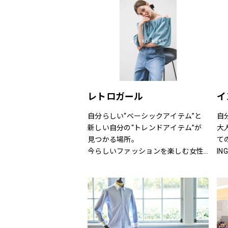
リス
ニットだから、ひたすら心地いい靴
り
ット
「steppi（ステッピ）」
ン
S
(S
公式オンラインストア「ONWARD 
(U
CROSSET」でお選びいただいた商品
(I
を取り寄せて、店舗にてご試着、ご
ン
購入いただける「クリック&トライ」
ー(
も対応しております。
レトロガール
イ
(g
ン
自分らしい“ベーシックアイテム”と
自
ニシ
新しい自分の“トレンドアイテム”が
大
ン（
見つかる場所。
て
（
今らしいファッションを楽しむ女性
I
レ
のためのブランド。
る
ド
と
（H
い
（
（
（
ー（