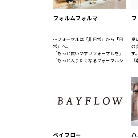
全
直
フォルムフォルマ
フ
～フォーマルは「非日常」から「日
良
常」へ。
の
「もっと買いやすいフォーマルを」
す
「もっと入りたくなるフォーマルシ
『
ョップを」
こ
そんなお客様の声からフォルムフォ
地
ルマは生まれました。
す
結婚式、お別れ、パーティー、そし
毎
てちょっとしたお出かけなど
イ
特別な日も、日常も様々なシーンで
の
着まわせるアイテムをトータルに
い
提案する新しいフォーマルコンセプ
特
トショップ。
と
ベイフロー
ハ