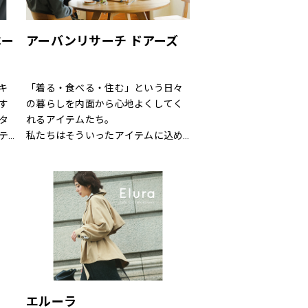
問
お手伝いや、きれいに見えるはき方
々
をアドバイスいたします。
し
どうぞお気軽にお声掛け下さい。
ベー
アーバンリサーチ ドアーズ
。
て
をキ
「着る・食べる・住む」という日々
す
の暮らしを内面から心地よくしてく
タ
れるアイテムたち。
テ
私たちはそういったアイテムに込め
られた、思いを伝える橋渡し役とし
ン
て、また、ファッションを通した
を
「新しい価値観へのドア」を開く案
オ
内役として、日々の暮らしの中で大
。
切なものを一緒に見つけていきたい
と考えています。
あなたらしいスタイル、あなたにと
ってのベーシックを、DOORSへ探し
にきてください。
エルーラ