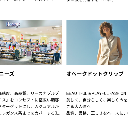
慣れ親しんだ東海岸のクラシッ
「すべての女性の笑顔のために」
取り扱いブランド】
・アメリカン・クールなスタイル
人の女性に向けた自然体で輝くワ
カレ（pas de calais）、ヴラス
モダンなツイストを加えた、遊び
ドローブを提案する「自由区」
ム（Vlas Blomme）、グプティ
と上品さが特徴です。
進化し続ける伝統を原点に、常に
(GUPTIHA)、コットンハウスアヤ
代性にマッチした「ネクスト・ト
ottonHouse Aya）、バスコ
ッド」のライフスタイルを提案す
ASCO)、クロニクル(chronicle)、
「J.PRESS」
メ（nume）、ヴーム（vm）、ミ
ロインド（mizuiroind）、ミデ
公式オンラインストア「ONWARD
ウミ（MidiUmi）、エトレリー
CROSSET」でお選びいただいた
tre relie）、ノンブルアンペール
を取り寄せて、店舗にてご試着、
ニーズ
オペークドットクリップ
OMBRE IMPAIR）、フィルデフェ
購入いただける「クリック&トラ
（FIL DE FER）、秋霞堂（シュ
も対応しております。
カドウ）、アントゲージ
高感度、高品質、リーズナブルプ
BEAUTIFUL & PLAYFUL FASHION
ANTGAUGE）、マイカ&ディール
イス」をコンセプトに幅広い顧客
美しく、自分らしく、楽しく今を
MICA&DEAL）、ブランバスク
をターゲットにし、カジュアルか
きる大人達へ
LANC basque）、カーキ
エレガンス系までをカバーする3ブ
品質、品格、正しさをベースに、
HA:KI）、ケレン（KELEN）、ラ
ンドで展開しています。
会的で洗練された、良質なライフ
レ（RaPPELER）、ルシェルドハ
た、洋服だけでなく雑貨や身の回
タイルとファッションの楽しさ、