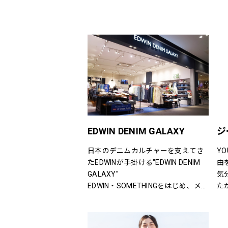
EDWIN DENIM GALAXY
ジ
日本のデニムカルチャーを支えてき
Y
たEDWINが手掛ける"EDWIN DENIM 
由
GALAXY"
気
EDWIN・SOMETHINGをはじめ、メン
た
ズ・レディースのデニムを中心にオ
分
ーセンティックなアイテムからトレ
に
ンドアイテムまで豊富なランナップ
い