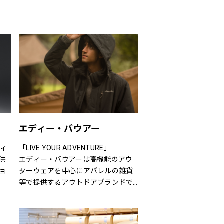
エディー・バウアー
ティ
「LIVE YOUR ADVENTURE」
供
エディー・バウアーは高機能のアウ
ョ
ターウェアを中心にアパレルの雑貨
等で提供するアウトドアブランドで
ズま
す。
客
100年以上にわたり、エディー・バ
ウアーは人々が「冒険を生きる」こ