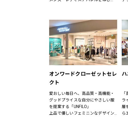
め、靴・雑貨などトータルなファッ
が
【
ションを取り揃えています。
ク
パド
定期的にお得なキャンペーンも開
に
ブラ
催！皆様のご来店を心よりお待ちし
心
ハ
ております！
（C
(B
ヌ
ズイ
ィ
（e
オンワードクローゼットセレ
ハ
（N
クト
ール
ウ
愛おしい毎日へ、高品質・高機能・
「
（
グッドプライスな自分にやさしい服
ラ
（
を提案する「UNFILO」
層
（B
上品で優しいフェミニンなデザイン
ら
（K
のスタイルにトレンドエッセンスを
ラ
プ
加えた「any SiS」
ま