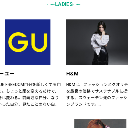
LADIES
ーユー
H&M
OUR FREEDOM自分を新しくする自
H&Mは、ファッションとクオリ
を。ちょっと服を変えるだけで、
を最良の価格でサステナブルに提
分は変わる。前向きな自分、なり
する、スウェーデン発のファッシ
かった自分、見たことのない自
ンブランドです。
。誰だって、まいにち新しい自分
レディス、メンズ、ベビー/キッ
出会える。旬で、心地よい服を。
で幅広い商品を揃え、あらゆるお
まの気分で、もっと自由に。GU
さまをお迎えしています。