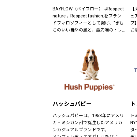
礼服、喪服、パーティードレス、ロ
ングドレス、ブライダルドレス、セ
BAYFLOW（ベイフロー）はRespect 
【
レモニースーツ、アクセサリー等、
nature，Respect fashion.をブラン
ュ
フォーマルアイテムをトータルコー
ドフィロソフィーとして掲げ、“きも
プ
ディネートで提案させていただきま
ちのいい自然の風と、最先端のトレ
お
す。
ンドの風。
洗
7号から19号までサイズバリエーシ
そんなふたつの心地よさを感じられ
す
ョンも豊富に取り揃えてお待ちして
るような、健康的で、スタイリッシ
案
おります。
ュなライフスタイル”を提案するブラ
自
ンドです。
な
店
め
～
5
ハッシュパピー
ト
タ
2
ハッシュパピーは、1958年にアメリ
ト
ド
カ・ミシガン州で誕生したアメリカ
N
有
ンカジュアルブランドです。
タ
て
メンズ・レディスアパレルをはじ
デ