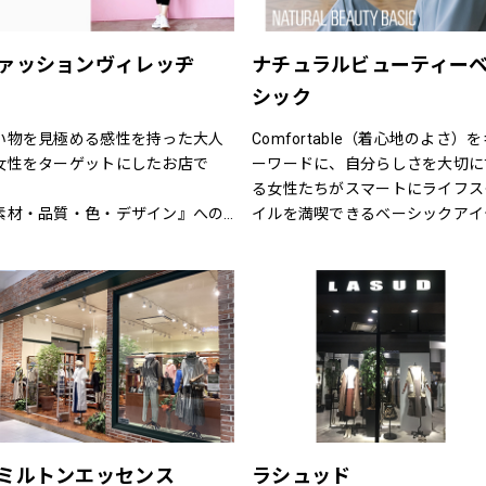
ての女性に、自分らしさの創造と
また、品揃えについても振袖、訪
感を。
着、袋帯　等様々な高級呉服の品
を驚くほどの超破格にてご奉仕致
ァッションヴィレッヂ
ナチュラルビューティー
ます。
シック
皆さま是非ともお立ち寄り下さい
店舗スタッフ一同お待ち申し上げ
い物を見極める感性を持った大人
Comfortable（着心地のよさ）
おります。
女性をターゲットにしたお店で
ーワードに、自分らしさを大切に
。
る女性たちがスマートにライフス
素材・品質・色・デザイン』への
イルを満喫できるベーシックアイ
だわりはもちろん、何よりも着心
ムを揃えています。
の良さを徹底的に追求していま
程よくトレンドを取り入れたライ
。
ナップを、自在なコーディネート
日着れるシンプルなものからデザ
楽しめる幅広い商品展開により、
ンにこだわった商品、そして最新
ンからオフまでをサポートします
お値打ちファッションも用意して
ます。
別なルートで仕入れた商品にきっ
満足いただけるはずです。
ミルトンエッセンス
ラシュッド