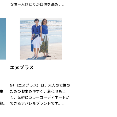
女性一人ひとりが自信を高め、
大
美しく前向きに毎日を過ごすための
ー
お手伝いをいたします。
時
ラ
る
 
商品
ご
エヌプラス
イ」
N+（エヌプラス）は、大人の女性の
生
ためのお求めやすく、着心地もよ
く、気軽にカラーコーディネートが
都
できるアパレルブランドです。
ス
体形の変化にも対応できる豊富なサ
新
イズやパターン、日常でのお手入れ