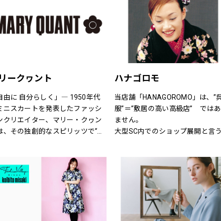
、自由。
H&Mお問い合わせ窓口: 
https://lin.ee/k1gDN7M（LINE
問い合わせ）
リークヮント
ハナゴロモ
自由に 自分らしく」― 1950年代
当店舗「HANAGOROMO」は、”
ミニスカートを発表したファッシ
服”＝”敷居の高い高級店”　では
ンクリエイター、マリー・クヮン
ません。
は、その独創的なスピリッツで“ス
大型SC内でのショップ展開と言
ィンギングロンドン”という世界的
点を活かし、明るく、どなたでも
カルチャームーブメントを創り出
軽に立ち寄って頂ける店舗作りを
ました。
指しています。
ARY QUANTのアイテムには、あり
ローマ字屋号や店舗レイアウト等
ままの自分を表現し、今以上にい
若い感性を生かし、幅広い年齢層
いきと輝いてほしいという想いが
お客様を対象にした店舗となって
められています。
ます。