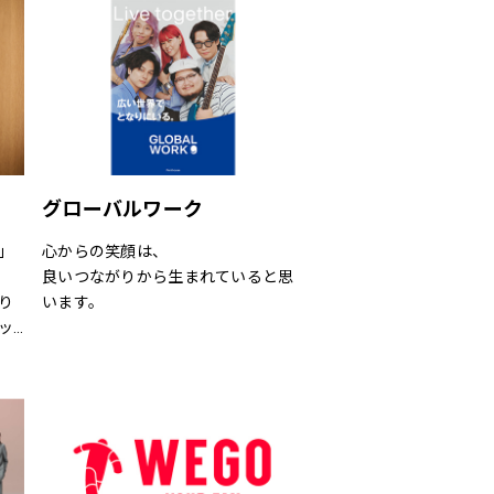
が簡単なアイテムなどを提案しま
す。
グローバルワーク
」
心からの笑顔は、
良いつながりから生まれていると思
り
います。
ッ
あなたが会いたい人に、もっと会い
さ
たくなる服を。
」で
あなたの大切な人と、もっと笑顔に
なれる服を。
取
心地よさや好感を大切にした