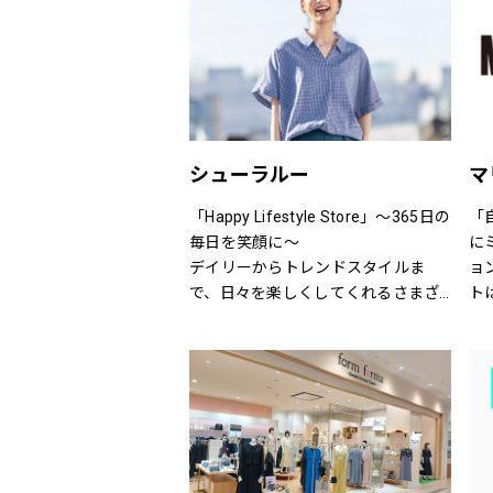
を取り揃えます。
は
シューラルー
マ
「Happy Lifestyle Store」～365日の
「
毎日を笑顔に～
に
デイリーからトレンドスタイルま
ョ
で、日々を楽しくしてくれるさまざ
ト
まなアイテムをセレクトし、トータ
ウ
ルに提案するハッピーライフスタイ
な
ルストア。
し
M
の
き
込