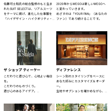
佐藤可士和氏の総合監修のもと生ま
2020年からWEGOは新しいWEGOへ
れたSUIT SELECTは、リアルスーツ
と変わっていきます。
をテーマに掲げ、進化した仕事服を
めざすのは「YOUR FAN」（あなたの
「ハイデザイン・ハイクオリティ・
ファン）であり続けることです。
ロープライス」にて実現し、ファッ
ションとしてだけの服ではなく、新
しいビジネスユースな仕事服として
提案しています。
“選ぶ・着る・楽しむ”をテーマに
「合理的に選ぶ事」「楽しく選ぶ
事」その両者がまったく矛盾しない
事を証明する、スーツの新しい買い
方そのものをデザインしたショップ
です。
ザ ショップ ティーケー
ディファレンス
こだわりと遊び心で、心地よい毎日
シーン別のスタイリングをベースに
を。
あなた好みにカスタマイズ＆オーダ
こだわりのものづくり。
ー。
遊び心のあるアイデア。
生地やオプションを確かめながら、
嬉しいプライス。
プロのテイラーに相談できます。
そして、みんなの笑顔。
THE SHOP TKは、心地よい毎日をデ