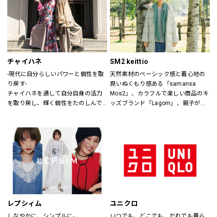
ザインします。
チャイハネ
SM2 keittio
-現代に自分らしいパワーと個性を取
天然素材のベーシック感と着心地の
り戻す-
良いぬくもり感ある「samansa 
チャイハネを通して自分自身の活力
Mos2」、カラフルで楽しい商品のキ
を取り戻し、輝く個性をたのしんで
ッズブランド「Lagom」、親子が楽
もらいたい。
しく過ごすカジュアルな暮らしの空
シーズンでのテーマを通じて、ライ
間を提案します。
フスタイル提案や価値観の共有を計
り、現代生活において、必要な活気
を取り戻す力になりたいと考えてい
ます。
レプシィム
ユニクロ
しなやかに、シンプルに。
いつでも、どこでも、だれでも着ら