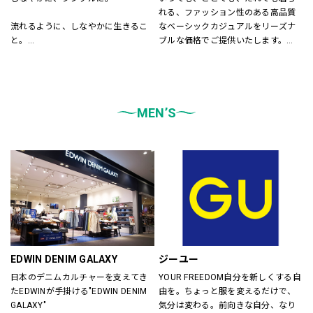
れる、ファッション性のある高品質
流れるように、しなやかに生きるこ
なベーシックカジュアルをリーズナ
と。
ブルな価格でご提供いたします。
飾りすぎず、自然体でいること。
店内は「白い空間」「清潔感」「ク
LEPSIMはそんな「シンプル」さを大
リア感」をキーワードとして店内を
切に、
統一しております。
あらゆる自分を自由に楽しむ
また、メンズ、ウィメンズ、キッズ
大人女性に似合うスタイルを提案し
MEN’S
などをゾーンに分けて配置し、広
ます。
く、明るい店舗で快適なお買物をし
ていただけるよう心がけておりま
す。
どうぞご来店ください。
EDWIN DENIM GALAXY
ジーユー
日本のデニムカルチャーを支えてき
YOUR FREEDOM自分を新しくする自
たEDWINが手掛ける"EDWIN DENIM 
由を。ちょっと服を変えるだけで、
GALAXY"
気分は変わる。前向きな自分、なり