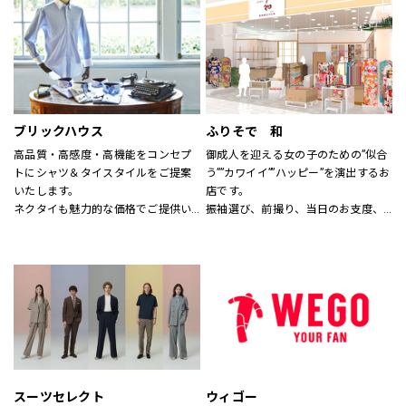
す。
なれる服を。
※イーアスつくば店ではキッズの取
心地よさや好感を大切にした
扱いはございません。
“Good Feeling Wear”で
そんなつながりを、笑顔を、つくり
続けます。
ブリックハウス
ふりそで 和
Live together
高品質・高感度・高機能をコンセプ
御成人を迎える女の子のための”似合
ともに生きよう
トにシャツ＆タイスタイルをご提案
う””カワイイ””ハッピー”を演出するお
いたします。
店です。
ネクタイも魅力的な価格でご提供い
振袖選び、前撮り、当日のお支度、
たします。
全てお任せ！
サイズのわからない方には、採寸も
1880年創業の老舗着物屋さんが提案
いたします。
する新しい振袖専門店。
スタッフにお気軽にお声かけくださ
コーディネートは自由自在。
い。
あなただけのオンリーワンをお手伝
いします。
スーツセレクト
ウィゴー