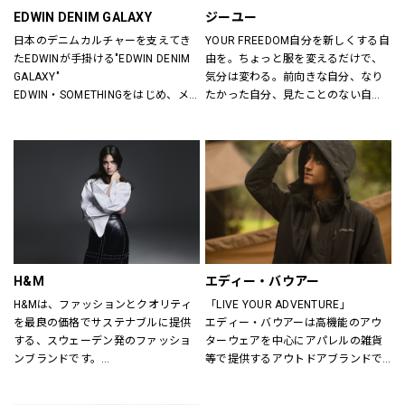
EDWIN DENIM GALAXY
ジーユー
日本のデニムカルチャーを支えてき
YOUR FREEDOM自分を新しくする自
たEDWINが手掛ける"EDWIN DENIM 
由を。ちょっと服を変えるだけで、
GALAXY"
気分は変わる。前向きな自分、なり
EDWIN・SOMETHINGをはじめ、メ
たかった自分、見たことのない自
ンズ・レディースのデニムを中心に
分。誰だって、まいにち新しい自分
オーセンティックなアイテムからト
に出会える。旬で、心地よい服を。
レンドアイテムまで豊富なランナッ
いまの気分で、もっと自由に。GU
プを取り揃えます。
は、自由。
H&M
エディー・バウアー
H&Mは、ファッションとクオリティ
「LIVE YOUR ADVENTURE」
を最良の価格でサステナブルに提供
エディー・バウアーは高機能のアウ
する、スウェーデン発のファッショ
ターウェアを中心にアパレルの雑貨
ンブランドです。
等で提供するアウトドアブランドで
レディス、メンズ、ベビー/キッズま
す。
で幅広い商品を揃え、あらゆるお客
100年以上にわたり、エディー・バ