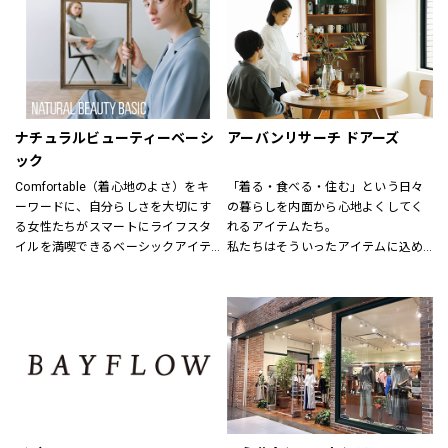
結婚式、お別れ、パーティー、そし
毎日着れるシンプルなものからデザ
てちょっとしたお出かけなど
インにこだわった商品、そして最新
特別な日も、日常も様々なシーンで
のお値打ちファッションも用意して
着まわせるアイテムをトータルに
います。
提案する新しいフォーマルコンセプ
特別なルートで仕入れた商品にきっ
トショップ。
と満足いただけるはずです。
ナチュラルビューティーベーシ
アーバンリサーチ ドアーズ
礼服、喪服、パーティードレス、ロ
ック
ングドレス、ブライダルドレス、セ
Comfortable（着心地のよさ）をキ
「着る・食べる・住む」という日々
レモニースーツ、アクセサリー等、
ーワードに、自分らしさを大切にす
の暮らしを内面から心地よくしてく
フォーマルアイテムをトータルコー
る女性たちがスマートにライフスタ
れるアイテムたち。
ディネートで提案させていただきま
イルを満喫できるベーシックアイテ
私たちはそういったアイテムに込め
す。
ムを揃えています。
られた、思いを伝える橋渡し役とし
7号から19号までサイズバリエーシ
程よくトレンドを取り入れたライン
て、また、ファッションを通した
ョンも豊富に取り揃えてお待ちして
ナップを、自在なコーディネートを
「新しい価値観へのドア」を開く案
おります。
楽しめる幅広い商品展開により、オ
内役として、日々の暮らしの中で大
ンからオフまでをサポートします。
切なものを一緒に見つけていきたい
と考えています。
あなたらしいスタイル、あなたにと
ってのベーシックを、DOORSへ探し
にきてください。