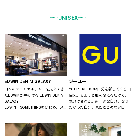
統一しております。
また、メンズ、ウィメンズ、キッズ
などをゾーンに分けて配置し、広
UNISEX
く、明るい店舗で快適なお買物をし
ていただけるよう心がけておりま
す。
どうぞご来店ください。
EDWIN DENIM GALAXY
ジーユー
日本のデニムカルチャーを支えてき
YOUR FREEDOM自分を新しくする自
たEDWINが手掛ける"EDWIN DENIM 
由を。ちょっと服を変えるだけで、
GALAXY"
気分は変わる。前向きな自分、なり
EDWIN・SOMETHINGをはじめ、メ
たかった自分、見たことのない自
ンズ・レディースのデニムを中心に
分。誰だって、まいにち新しい自分
オーセンティックなアイテムからト
に出会える。旬で、心地よい服を。
レンドアイテムまで豊富なランナッ
いまの気分で、もっと自由に。GU
プを取り揃えます。
は、自由。