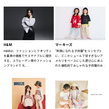
ていただけるよう心がけておりま
す。
どうぞご来店ください。
H&M
マーキーズ
H&Mは、ファッションとクオリティ
”笑顔になれる子供服”をコンセプト
を最良の価格でサステナブルに提供
に、どこかシュールで甘すぎないア
する、スウェーデン発のファッショ
メカジをベースにした遊び心にあふ
ンブランドです。
れた個性的でおしゃれな子供服のお
レディス、メンズ、ベビー/キッズま
店です。
で幅広い商品を揃え、あらゆるお客
さまをお迎えしています。
H&Mお問い合わせ窓口: 
https://lin.ee/k1gDN7M（LINEでの
お問い合わせ）