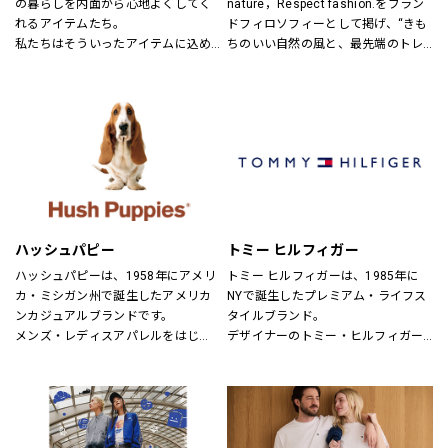
の暮らしを内面から心地よくしてく
nature，Respect fashion.をブラン
れるアイテムたち。
ドフィロソフィーとして掲げ、“きも
私たちはそういったアイテムに込め
ちのいい自然の風と、最先端のトレ
られた、思いを伝える橋渡し役とし
ンドの風。
て、また、ファッションを通した
そんなふたつの心地よさを感じられ
「新しい価値観へのドア」を開く案
るような、健康的で、スタイリッシ
内役として、日々の暮らしの中で大
ュなライフスタイル”を提案するブラ
切なものを一緒に見つけていきたい
ンドです。
と考えています。
あなたらしいスタイル、あなたにと
ってのベーシックを、DOORSへ探し
にきてください。
ハッシュパピー
トミー ヒルフィガー
ハッシュパピーは、1958年にアメリ
トミー ヒルフィガーは、1985年に
カ・ミシガン州で誕生したアメリカ
NYで誕生したプレミアム・ライフス
ンカジュアルブランドです。
タイルブランド。
メンズ・レディスアパレルをはじ
デザイナーのトミー・ヒルフィガー
め、靴・雑貨などトータルなファッ
が慣れ親しんだ東海岸のクラシッ
ションを取り揃えています。
ク・アメリカン・クールなスタイル
定期的にお得なキャンペーンも開
にモダンなツイストを加えた、遊び
催！皆様のご来店を心よりお待ちし
心と上品さが特徴です。
ております！