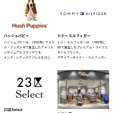
パドカレ（pas de calais）、ヴラス
ブラム（Vlas Blomme）、グプティ
ハ(GUPTIHA)、コットンハウスアヤ
（CottonHouse Aya）、バスコ
(BASCO)、クロニクル(chronicle)、
ヌメ（nume）、ヴーム（vm）、ミ
ズイロインド（mizuiroind）、ミデ
ハッシュパピー
トミー ヒルフィガー
ィウミ（MidiUmi）、エトレリー
（etre relie）、ノンブルアンペール
ハッシュパピーは、1958年にアメリ
トミー ヒルフィガーは、1985年に
（NOMBRE IMPAIR）、フィルデフェ
カ・ミシガン州で誕生したアメリカ
NYで誕生したプレミアム・ライフス
ール（FIL DE FER）、秋霞堂（シュ
ンカジュアルブランドです。
タイルブランド。
ウカドウ）、アントゲージ
メンズ・レディスアパレルをはじ
デザイナーのトミー・ヒルフィガー
（ANTGAUGE）、マイカ&ディール
め、靴・雑貨などトータルなファッ
が慣れ親しんだ東海岸のクラシッ
（MICA&DEAL）、ブランバスク
ションを取り揃えています。
ク・アメリカン・クールなスタイル
（BLANC basque）、カーキ
定期的にお得なキャンペーンも開
にモダンなツイストを加えた、遊び
（KHA:KI）、ケレン（KELEN）、ラ
催！皆様のご来店を心よりお待ちし
心と上品さが特徴です。
プレ（RaPPELER）、ルシェルドハ
ております！
リス(le ciel deHARRISS)、トランジ
ットパーサッチ(TRANSIT PAR-
SUCH)、スタンプアンドダイアリー
(STAMP AND DIARY)、ユティリテ
(Utilite)、インディマーク
23区Select
(INDIMARK)、イェン(YENN)、シニヨ