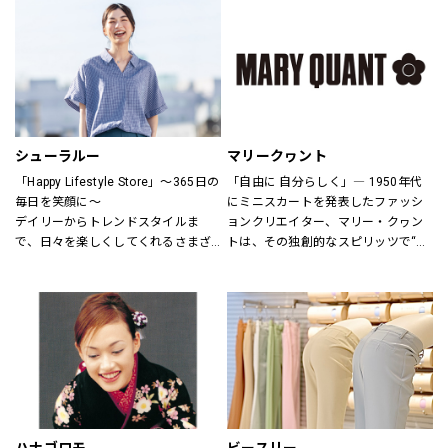
さまをお迎えしています。
ウアーは人々が「冒険を生きる」こ
とにインスピレーションを与え続け
H&Mお問い合わせ窓口: 
てきました。
https://lin.ee/k1gDN7M（LINEでの
アウトドア・ライフスタルウェア等
お問い合わせ）
の幅広いアイテムをメンズ・ウィメ
ンズ・ユニセックスにて展開してお
ります。
シューラルー
マリークヮント
「Happy Lifestyle Store」～365日の
「自由に 自分らしく」― 1950年代
毎日を笑顔に～
にミニスカートを発表したファッシ
デイリーからトレンドスタイルま
ョンクリエイター、マリー・クヮン
で、日々を楽しくしてくれるさまざ
トは、その独創的なスピリッツで“ス
まなアイテムをセレクトし、トータ
ウィンギングロンドン”という世界的
ルに提案するハッピーライフスタイ
なカルチャームーブメントを創り出
ルストア。
しました。
MARY QUANTのアイテムには、あり
のままの自分を表現し、今以上にい
きいきと輝いてほしいという想いが
込められています。
全ての女性に、自分らしさの創造と
直感を。