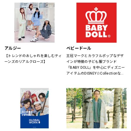
アルジー
ベビードール
【トレンドのおしゃれを楽しむティ
王冠マークとカラフルポップなデザ
ーンズのリアルクローズ】
インが特徴の子ども服ブランド
「BABY DOLL」を中心にディズニー
アイテムのDISNEY☆Collectionなど
キャラアイテムも充実。
サイズもベビーは新生児からキッズ
は150cmまで、大人はXLサイズまで
取り揃えているので、ご家族で楽し
めるペアアイテムもラインナップし
たファミリーカジュアルブランドで
す。