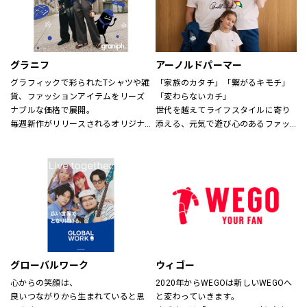
グラニフ
アーノルドパーマー
グラフィックで彩られたTシャツや雑
「家族のカタチ」「繋がるキモチ」
貨、ファッションアイテムをリーズ
「変わらないカチ」
ナブルな価格で展開。
世代を越えてライフスタイルに寄り
毎週新作がリリースされるオリジナ
添える、元気で遊び心のあるファッ
ルデザインから、アーティスト作
ションを。
品・絵本・音楽・アニメなどの多様
時代、世代を問わずに世界中で愛さ
なコラボレーションまで、
れている「アーノルド パーマー」で
幅広い年代にお楽しみいただける、
す。
さまざまなグラフィックアイテムを
取り揃えてお待ちしております。
※イーアスつくば店ではキッズの取
扱いはございません。
グローバルワーク
ウィゴー
心からの笑顔は、
2020年からWEGOは新しいWEGOへ
良いつながりから生まれていると思
と変わっていきます。