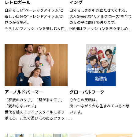
レトロガール
イング
自分らしい“ベーシックアイテム”と
自分らしさを引き立たせてくれる、
新しい自分の“トレンドアイテム”が
大人Sweetな“リアルクローズ”を全て
見つかる場所。
の女の子に向けて送ります。
今らしいファッションを楽しむ女性
INGNIはファッションを日々楽しめ
のためのブランド。
る、トレンドMIXアイテムを、枠に
とらわれない自由な発想で展開して
いきます。
アーノルドパーマー
グローバルワーク
「家族のカタチ」「繋がるキモチ」
心からの笑顔は、
「変わらないカチ」
良いつながりから生まれていると思
世代を越えてライフスタイルに寄り
います。
添える、元気で遊び心のあるファッ
ションを。
あなたが会いたい人に、もっと会い
時代、世代を問わずに世界中で愛さ
たくなる服を。
れている「アーノルド パーマー」で
あなたの大切な人と、もっと笑顔に