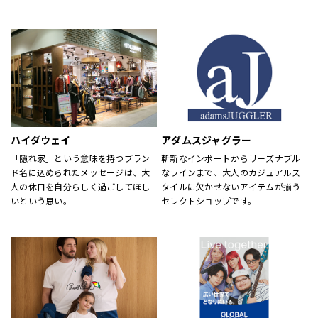
め、靴・雑貨などトータルなファッ
が慣れ親しんだ東海岸のクラシッ
ションを取り揃えています。
ク・アメリカン・クールなスタイル
定期的にお得なキャンペーンも開
にモダンなツイストを加えた、遊び
催！皆様のご来店を心よりお待ちし
心と上品さが特徴です。
ております！
ハイダウェイ
アダムスジャグラー
「隠れ家」という意味を持つブラン
斬新なインポートからリーズナブル
ド名に込められたメッセージは、大
なラインまで、大人のカジュアルス
人の休日を自分らしく過ごしてほし
タイルに欠かせないアイテムが揃う
いという思い。
セレクトショップです。
それを象徴するようなメンズアイテ
ムを揃えています。