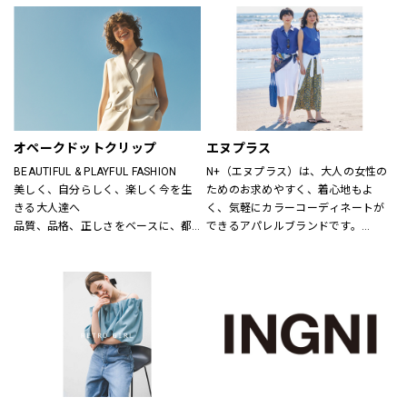
ニットだから、ひたすら心地いい靴
り小物品まで取り揃え、ファッショ
「steppi（ステッピ）」
ンをトータルで提案しています。
公式オンラインストア「ONWARD 
CROSSET」でお選びいただいた商品
を取り寄せて、店舗にてご試着、ご
購入いただける「クリック&トライ」
も対応しております。
オペークドットクリップ
エヌプラス
BEAUTIFUL & PLAYFUL FASHION
N+（エヌプラス）は、大人の女性の
美しく、自分らしく、楽しく今を生
ためのお求めやすく、着心地もよ
きる大人達へ
く、気軽にカラーコーディネートが
品質、品格、正しさをベースに、都
できるアパレルブランドです。
会的で洗練された、良質なライフス
体形の変化にも対応できる豊富なサ
タイルとファッションの楽しさ、新
イズやパターン、日常でのお手入れ
しさとの出会いを提案します
が簡単なアイテムなどを提案しま
す。