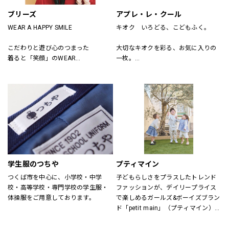
ブリーズ
アプレ・レ・クール
WEAR A HAPPY SMILE
キオク　いろどる、こどもふく。
こだわりと遊び心のつまった
大切なキオクを彩る、お気に入りの
着ると「笑顔」のWEAR
一枚。
「着たい」がいっぱいのSHOP
アプレ レ クールは　独自の色づかい
そんなHAPPY SMILEに出会える場所
やテキスタイルで
がBREEZE
日々を　トクベツに過ごせるそんな
「一枚」をお届けします。
学生服のつちや
プティマイン
つくば市を中心に、小学校・中学
子どもらしさをプラスしたトレンド
校・高等学校・専門学校の学生服・
ファッションが、デイリープライス
体操服をご用意しております。
で楽しめるガールズ&ボーイズブラン
ド「petit main」（プティマイン）。
ママ目線の日常着を追求し、着心地
にもこだわりました。