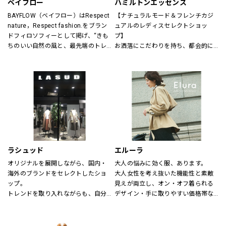
ベイフロー
ハミルトンエッセンス
BAYFLOW（ベイフロー）はRespect 
【ナチュラルモード＆フレンチカジ
nature，Respect fashion.をブラン
ュアルのレディスセレクトショッ
ドフィロソフィーとして掲げ、“きも
プ】
ちのいい自然の風と、最先端のトレ
お洒落にこだわりを持ち、都会的に
ンドの風。
洗練された年齢を超えた楽しみ方を
そんなふたつの心地よさを感じられ
する大人の女性に向けたスタイル提
るような、健康的で、スタイリッシ
案型セレクトショップ。
ュなライフスタイル”を提案するブラ
自然空間に存在する色と素材、様々
ンドです。
なテイストが融合した居心地の良い
店内でくつろぎながらお洒落が楽し
める、そんな空間をご提供します。
～メンバーズカードについて～
5,500円（税込）お買い上げ毎に、ス
ラシュッド
エルーラ
タンプ1個を捺印致します。
オリジナルを展開しながら、国内・
大人の悩みに効く服、あります。
24個スタンプで5,500円の割引カー
海外のブランドをセレクトしたショ
大人女性を考え抜いた機能性と素敵
ドとしてご利用頂けます。
ップ。
見えが両立し、オン・オフ着られる
有効期限はございません。全店舗に
トレンドを取り入れながらも、自分
デザイン・手に取りやすい価格帯な
て使用できます。
らしさを大切にする女性へ。
ど、大人にとって「ちょうどいい」
が叶う“救世主ブランド”です。
【取り扱いブランド】