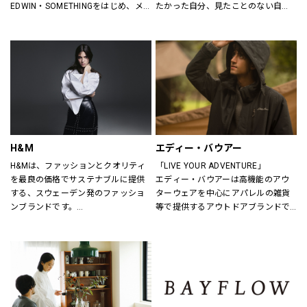
EDWIN・SOMETHINGをはじめ、メ
たかった自分、見たことのない自
ンズ・レディースのデニムを中心に
分。誰だって、まいにち新しい自分
オーセンティックなアイテムからト
に出会える。旬で、心地よい服を。
レンドアイテムまで豊富なランナッ
いまの気分で、もっと自由に。GU
プを取り揃えます。
は、自由。
H&M
エディー・バウアー
H&Mは、ファッションとクオリティ
「LIVE YOUR ADVENTURE」
を最良の価格でサステナブルに提供
エディー・バウアーは高機能のアウ
する、スウェーデン発のファッショ
ターウェアを中心にアパレルの雑貨
ンブランドです。
等で提供するアウトドアブランドで
レディス、メンズ、ベビー/キッズま
す。
で幅広い商品を揃え、あらゆるお客
100年以上にわたり、エディー・バ
さまをお迎えしています。
ウアーは人々が「冒険を生きる」こ
とにインスピレーションを与え続け
H&Mお問い合わせ窓口: 
てきました。
https://lin.ee/k1gDN7M（LINEでの
アウトドア・ライフスタルウェア等
お問い合わせ）
の幅広いアイテムをメンズ・ウィメ