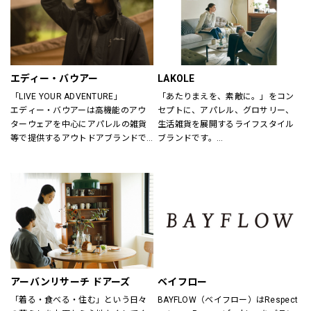
エディー・バウアー
LAKOLE
「LIVE YOUR ADVENTURE」
「あたりまえを、素敵に。」をコン
エディー・バウアーは高機能のアウ
セプトに、アパレル、グロサリー、
ターウェアを中心にアパレルの雑貨
生活雑貨を展開するライフスタイル
等で提供するアウトドアブランドで
ブランドです。
す。
あたりまえとなっている日用品だか
100年以上にわたり、エディー・バ
らこそ、もっと手軽に、もっと素敵
ウアーは人々が「冒険を生きる」こ
にしていきたいと考えています。
とにインスピレーションを与え続け
てきました。
アウトドア・ライフスタルウェア等
の幅広いアイテムをメンズ・ウィメ
ンズ・ユニセックスにて展開してお
ります。
アーバンリサーチ ドアーズ
ベイフロー
「着る・食べる・住む」という日々
BAYFLOW（ベイフロー）はRespect 