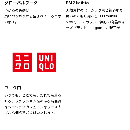
グローバルワーク
SM2 keittio
心からの笑顔は、
天然素材のベーシック感と着心地の
良いつながりから生まれていると思
良いぬくもり感ある「samansa 
います。
Mos2」、カラフルで楽しい商品のキ
ッズブランド「Lagom」、親子が楽
あなたが会いたい人に、もっと会い
しく過ごすカジュアルな暮らしの空
たくなる服を。
間を提案します。
あなたの大切な人と、もっと笑顔に
なれる服を。
心地よさや好感を大切にした
“Good Feeling Wear”で
そんなつながりを、笑顔を、つくり
続けます。
ユニクロ
Live together
いつでも、どこでも、だれでも着ら
ともに生きよう
れる、ファッション性のある高品質
なベーシックカジュアルをリーズナ
ブルな価格でご提供いたします。
店内は「白い空間」「清潔感」「ク
リア感」をキーワードとして店内を