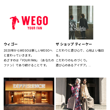
サイズのわからない方には、採寸も
ションとしてだけの服ではなく、新
いたします。
しいビジネスユースな仕事服として
スタッフにお気軽にお声かけくださ
提案しています。
い。
“選ぶ・着る・楽しむ”をテーマに
「合理的に選ぶ事」「楽しく選ぶ
事」その両者がまったく矛盾しない
事を証明する、スーツの新しい買い
方そのものをデザインしたショップ
です。
ウィゴー
ザ ショップ ティーケー
2020年からWEGOは新しいWEGOへ
こだわりと遊び心で、心地よい毎日
と変わっていきます。
を。
めざすのは「YOUR FAN」（あなたの
こだわりのものづくり。
ファン）であり続けることです。
遊び心のあるアイデア。
嬉しいプライス。
そして、みんなの笑顔。
THE SHOP TKは、心地よい毎日をデ
ザインします。