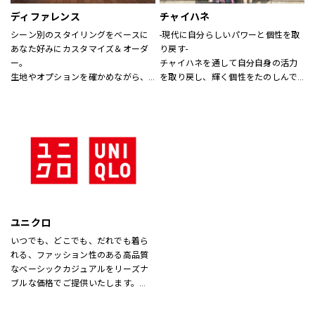
ディファレンス
チャイハネ
シーン別のスタイリングをベースに
-現代に自分らしいパワーと個性を取
あなた好みにカスタマイズ＆オーダ
り戻す-
ー。
チャイハネを通して自分自身の活力
生地やオプションを確かめながら、
を取り戻し、輝く個性をたのしんで
プロのテイラーに相談できます。
もらいたい。
シーズンでのテーマを通じて、ライ
フスタイル提案や価値観の共有を計
り、現代生活において、必要な活気
を取り戻す力になりたいと考えてい
ます。
ユニクロ
いつでも、どこでも、だれでも着ら
れる、ファッション性のある高品質
なベーシックカジュアルをリーズナ
ブルな価格でご提供いたします。
店内は「白い空間」「清潔感」「ク
リア感」をキーワードとして店内を