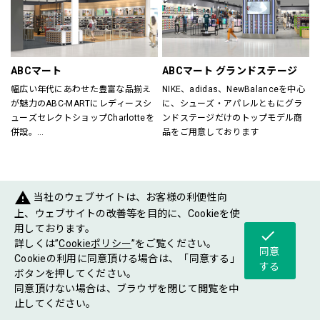
すべてのスポーツを楽しむ方をサポ
が在籍していますので、ビギナーの
ート！
方からエキスパートの方までお任せ
スポーツに関する悩み事、困り事な
下さい。
どぜひご相談下さい。
各種シーズン毎にさまざまなイベン
ご年配の方からお子様まで、安心し
トも開催していますので是非ご来店
ABCマート
ABCマート グランドステージ
てご来店いただけるスポーツショッ
お待ちしております。
幅広い年代にあわせた豊富な品揃え
NIKE、adidas、NewBalanceを中心
プです。
が魅力のABC-MARTにレディースシ
に、シューズ・アパレルともにグラ
ューズセレクトショップCharlotteを
ンドステージだけのトップモデル商
Victoria Golf／029-868-7162
併設。
品をご用意しております
ABC-MARTがプロデュースするシュ
ーズショップが一度に楽しめるお店
です。
warning
当社のウェブサイトは、お客様の利便性向
FASHIONGOODS
上、ウェブサイトの改善等を目的に、Cookieを使
用しております。
check
詳しくは”
Cookieポリシー
”をご覧ください。
同意
Cookieの利用に同意頂ける場合は、「同意する」
する
ボタンを押してください。
同意頂けない場合は、ブラウザを閉じて閲覧を中
ショップ
フロア
ショップ
止してください。
グルメ
イベント
案内
マップ
ニュース