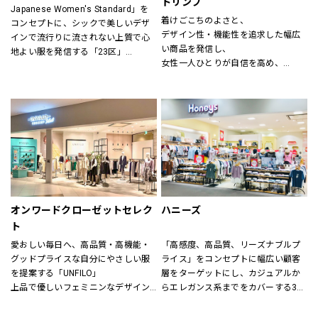
トリンプ
Japanese Women's Standard」を
ン(CHIGNON)、ナチュラルランドリ
着けごこちのよさと、
コンセプトに、シックで美しいデザ
ー(NATURAL LAUNDRY)、グリン
デザイン性・機能性を追求した幅広
インで流行りに流されない上質で心
(grin)、トリッペン（trippen）、カン
い商品を発信し、
地よい服を発信する「23区」
ペール（CAMPER）、ユウコイマニ
女性一人ひとりが自信を高め、
「すべての女性の笑顔のために」大
シ（yuko imanishi+）、ボンメゾン
美しく前向きに毎日を過ごすための
人の女性に向けた自然体で輝くワー
（Bonne Maison）、モキップ
お手伝いをいたします。
ドローブを提案する「自由区」
（MOQUIP）、チーバ（CI-VA）、ク
進化し続ける伝統を原点に、常に時
レドラン（CLEDRAN）、アンパサン
代性にマッチした「ネクスト・トラ
ド（Ampersand）、ヒラメキ
ッド」のライフスタイルを提案する
（HIRAMEKI）、ビュレ
「J.PRESS」
（BEAURE）、ポンタタ
（POMTATA）、カンポマッジ
公式オンラインストア「ONWARD 
（CAMPOMAGGI）、ラノジュエリー
CROSSET」でお選びいただいた商品
（Lano）、コズリ（Causerie）、サ
を取り寄せて、店舗にてご試着、ご
オンワードクローゼットセレク
ハニーズ
ンリット（Sunlit）、タビトジュエリ
購入いただける「クリック&トライ」
ー（Tabito Jewelry）、マレット
ト
も対応しております。
(Mallet)
愛おしい毎日へ、高品質・高機能・
「高感度、高品質、リーズナブルプ
グッドプライスな自分にやさしい服
ライス」をコンセプトに幅広い顧客
を提案する「UNFILO」
層をターゲットにし、カジュアルか
上品で優しいフェミニンなデザイン
らエレガンス系までをカバーする3ブ
のスタイルにトレンドエッセンスを
ランドで展開しています。
加えた「any SiS」
また、洋服だけでなく雑貨や身の回