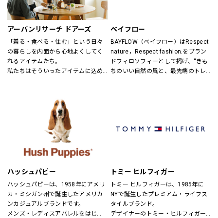
ンズ・ユニセックスにて展開してお
ります。
アーバンリサーチ ドアーズ
ベイフロー
「着る・食べる・住む」という日々
BAYFLOW（ベイフロー）はRespect 
の暮らしを内面から心地よくしてく
nature，Respect fashion.をブラン
れるアイテムたち。
ドフィロソフィーとして掲げ、“きも
私たちはそういったアイテムに込め
ちのいい自然の風と、最先端のトレ
られた、思いを伝える橋渡し役とし
ンドの風。
て、また、ファッションを通した
そんなふたつの心地よさを感じられ
「新しい価値観へのドア」を開く案
るような、健康的で、スタイリッシ
内役として、日々の暮らしの中で大
ュなライフスタイル”を提案するブラ
切なものを一緒に見つけていきたい
ンドです。
と考えています。
あなたらしいスタイル、あなたにと
ってのベーシックを、DOORSへ探し
にきてください。
ハッシュパピー
トミー ヒルフィガー
ハッシュパピーは、1958年にアメリ
トミー ヒルフィガーは、1985年に
カ・ミシガン州で誕生したアメリカ
NYで誕生したプレミアム・ライフス
ンカジュアルブランドです。
タイルブランド。
メンズ・レディスアパレルをはじ
デザイナーのトミー・ヒルフィガー