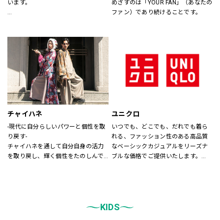
います。
めざすのは「YOUR FAN」（あなたの
ファン）であり続けることです。
あなたが会いたい人に、もっと会い
たくなる服を。
あなたの大切な人と、もっと笑顔に
なれる服を。
心地よさや好感を大切にした
“Good Feeling Wear”で
そんなつながりを、笑顔を、つくり
続けます。
チャイハネ
ユニクロ
Live together
-現代に自分らしいパワーと個性を取
いつでも、どこでも、だれでも着ら
ともに生きよう
り戻す-
れる、ファッション性のある高品質
チャイハネを通して自分自身の活力
なベーシックカジュアルをリーズナ
を取り戻し、輝く個性をたのしんで
ブルな価格でご提供いたします。
もらいたい。
店内は「白い空間」「清潔感」「ク
シーズンでのテーマを通じて、ライ
リア感」をキーワードとして店内を
フスタイル提案や価値観の共有を計
統一しております。
り、現代生活において、必要な活気
また、メンズ、ウィメンズ、キッズ
を取り戻す力になりたいと考えてい
KIDS
などをゾーンに分けて配置し、広
ます。
く、明るい店舗で快適なお買物をし