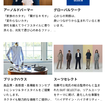
アーノルドパーマー
グローバルワーク
「家族のカタチ」「繋がるキモチ」
心からの笑顔は、
「変わらないカチ」
良いつながりから生まれていると思
世代を越えてライフスタイルに寄り
います。
添える、元気で遊び心のあるファッ
ションを。
あなたが会いたい人に、もっと会い
時代、世代を問わずに世界中で愛さ
たくなる服を。
れている「アーノルド パーマー」で
あなたの大切な人と、もっと笑顔に
す。
なれる服を。
※イーアスつくば店ではキッズの取
心地よさや好感を大切にした
扱いはございません。
“Good Feeling Wear”で
そんなつながりを、笑顔を、つくり
続けます。
ブリックハウス
スーツセレクト
Live together
高品質・高感度・高機能をコンセプ
佐藤可士和氏の総合監修のもと生ま
ともに生きよう
トにシャツ＆タイスタイルをご提案
れたSUIT SELECTは、リアルスーツ
いたします。
をテーマに掲げ、進化した仕事服を
ネクタイも魅力的な価格でご提供い
「ハイデザイン・ハイクオリティ・
たします。
ロープライス」にて実現し、ファッ