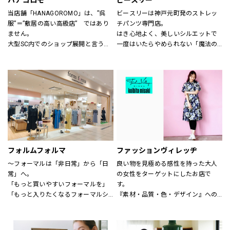
ハナゴロモ
ビースリー
当店舗「HANAGOROMO」は、”呉
ビースリーは神戸元町発のストレッ
服”＝”敷居の高い高級店”　ではあり
チパンツ専門店。
ません。
はき心地よく、美しいシルエットで
大型SC内でのショップ展開と言う利
一度はいたらやめられない「魔法の
点を活かし、明るく、どなたでも気
パンツ」と呼ばれるほど。
軽に立ち寄って頂ける店舗作りを目
シーズンごとに登場する、新デザイ
指しています。
ンや限定カラーも人気です。
ローマ字屋号や店舗レイアウト等も
サイズも3号～21号と豊富に揃いま
若い感性を生かし、幅広い年齢層の
す。（カラーにより異なります）
お客様を対象にした店舗となってい
ショップでは、パンツフィッターが
ます。
一人ひとりに合わせたパンツ探しの
また、品揃えについても振袖、訪問
お手伝いや、きれいに見えるはき方
着、袋帯　等様々な高級呉服の品々
をアドバイスいたします。
を驚くほどの超破格にてご奉仕致し
どうぞお気軽にお声掛け下さい。
フォルムフォルマ
ファッションヴィレッヂ
ます。
～フォーマルは「非日常」から「日
良い物を見極める感性を持った大人
皆さま是非ともお立ち寄り下さい。
常」へ。
の女性をターゲットにしたお店で
店舗スタッフ一同お待ち申し上げて
「もっと買いやすいフォーマルを」
す。
おります。
「もっと入りたくなるフォーマルシ
『素材・品質・色・デザイン』への
ョップを」
こだわりはもちろん、何よりも着心
そんなお客様の声からフォルムフォ
地の良さを徹底的に追求していま
ルマは生まれました。
す。