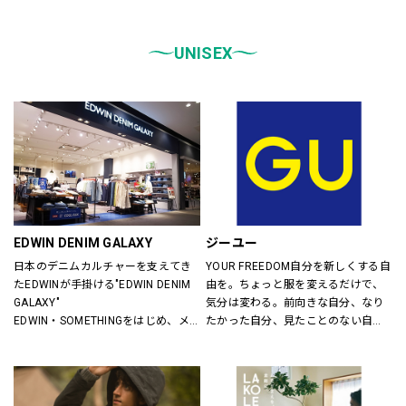
統一しております。
また、メンズ、ウィメンズ、キッズ
などをゾーンに分けて配置し、広
UNISEX
く、明るい店舗で快適なお買物をし
ていただけるよう心がけておりま
す。
どうぞご来店ください。
EDWIN DENIM GALAXY
ジーユー
日本のデニムカルチャーを支えてき
YOUR FREEDOM自分を新しくする自
たEDWINが手掛ける"EDWIN DENIM 
由を。ちょっと服を変えるだけで、
GALAXY"
気分は変わる。前向きな自分、なり
EDWIN・SOMETHINGをはじめ、メ
たかった自分、見たことのない自
ンズ・レディースのデニムを中心に
分。誰だって、まいにち新しい自分
オーセンティックなアイテムからト
に出会える。旬で、心地よい服を。
レンドアイテムまで豊富なランナッ
いまの気分で、もっと自由に。GU
プを取り揃えます。
は、自由。