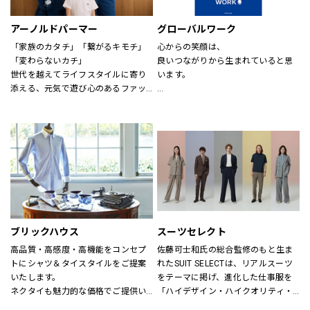
アーノルドパーマー
グローバルワーク
「家族のカタチ」「繋がるキモチ」
心からの笑顔は、
「変わらないカチ」
良いつながりから生まれていると思
世代を越えてライフスタイルに寄り
います。
添える、元気で遊び心のあるファッ
ションを。
あなたが会いたい人に、もっと会い
時代、世代を問わずに世界中で愛さ
たくなる服を。
れている「アーノルド パーマー」で
あなたの大切な人と、もっと笑顔に
す。
なれる服を。
※イーアスつくば店ではキッズの取
心地よさや好感を大切にした
扱いはございません。
“Good Feeling Wear”で
そんなつながりを、笑顔を、つくり
続けます。
ブリックハウス
スーツセレクト
Live together
高品質・高感度・高機能をコンセプ
佐藤可士和氏の総合監修のもと生ま
ともに生きよう
トにシャツ＆タイスタイルをご提案
れたSUIT SELECTは、リアルスーツ
いたします。
をテーマに掲げ、進化した仕事服を
ネクタイも魅力的な価格でご提供い
「ハイデザイン・ハイクオリティ・
たします。
ロープライス」にて実現し、ファッ