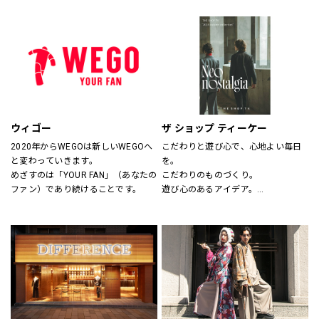
サイズのわからない方には、採寸も
ションとしてだけの服ではなく、新
いたします。
しいビジネスユースな仕事服として
スタッフにお気軽にお声かけくださ
提案しています。
い。
“選ぶ・着る・楽しむ”をテーマに
「合理的に選ぶ事」「楽しく選ぶ
事」その両者がまったく矛盾しない
事を証明する、スーツの新しい買い
方そのものをデザインしたショップ
です。
ウィゴー
ザ ショップ ティーケー
2020年からWEGOは新しいWEGOへ
こだわりと遊び心で、心地よい毎日
と変わっていきます。
を。
めざすのは「YOUR FAN」（あなたの
こだわりのものづくり。
ファン）であり続けることです。
遊び心のあるアイデア。
嬉しいプライス。
そして、みんなの笑顔。
THE SHOP TKは、心地よい毎日をデ
ザインします。