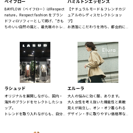
ベイフロー
ハミルトンエッセンス
BAYFLOW（ベイフロー）はRespect 
【ナチュラルモード＆フレンチカジ
nature，Respect fashion.をブラン
ュアルのレディスセレクトショッ
ドフィロソフィーとして掲げ、“きも
プ】
ちのいい自然の風と、最先端のトレ
お洒落にこだわりを持ち、都会的に
ンドの風。
洗練された年齢を超えた楽しみ方を
そんなふたつの心地よさを感じられ
する大人の女性に向けたスタイル提
るような、健康的で、スタイリッシ
案型セレクトショップ。
ュなライフスタイル”を提案するブラ
自然空間に存在する色と素材、様々
ンドです。
なテイストが融合した居心地の良い
店内でくつろぎながらお洒落が楽し
める、そんな空間をご提供します。
～メンバーズカードについて～
5,500円（税込）お買い上げ毎に、ス
ラシュッド
エルーラ
タンプ1個を捺印致します。
オリジナルを展開しながら、国内・
大人の悩みに効く服、あります。
24個スタンプで5,500円の割引カー
海外のブランドをセレクトしたショ
大人女性を考え抜いた機能性と素敵
ドとしてご利用頂けます。
ップ。
見えが両立し、オン・オフ着られる
有効期限はございません。全店舗に
トレンドを取り入れながらも、自分
デザイン・手に取りやすい価格帯な
て使用できます。
らしさを大切にする女性へ。
ど、大人にとって「ちょうどいい」
が叶う“救世主ブランド”です。
【取り扱いブランド】