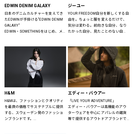
EDWIN DENIM GALAXY
ジーユー
日本のデニムカルチャーを支えてき
YOUR FREEDOM自分を新しくする自
たEDWINが手掛ける"EDWIN DENIM 
由を。ちょっと服を変えるだけで、
GALAXY"
気分は変わる。前向きな自分、なり
EDWIN・SOMETHINGをはじめ、メ
たかった自分、見たことのない自
ンズ・レディースのデニムを中心に
分。誰だって、まいにち新しい自分
オーセンティックなアイテムからト
に出会える。旬で、心地よい服を。
レンドアイテムまで豊富なランナッ
いまの気分で、もっと自由に。GU
プを取り揃えます。
は、自由。
H&M
エディー・バウアー
H&Mは、ファッションとクオリティ
「LIVE YOUR ADVENTURE」
を最良の価格でサステナブルに提供
エディー・バウアーは高機能のアウ
する、スウェーデン発のファッショ
ターウェアを中心にアパレルの雑貨
ンブランドです。
等で提供するアウトドアブランドで
レディス、メンズ、ベビー/キッズま
す。
で幅広い商品を揃え、あらゆるお客
100年以上にわたり、エディー・バ