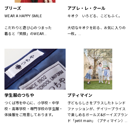
ブリーズ
アプレ・レ・クール
WEAR A HAPPY SMILE
キオク　いろどる、こどもふく。
こだわりと遊び心のつまった
大切なキオクを彩る、お気に入りの
着ると「笑顔」のWEAR
一枚。
「着たい」がいっぱいのSHOP
アプレ レ クールは　独自の色づかい
そんなHAPPY SMILEに出会える場所
やテキスタイルで
がBREEZE
日々を　トクベツに過ごせるそんな
「一枚」をお届けします。
学生服のつちや
プティマイン
つくば市を中心に、小学校・中学
子どもらしさをプラスしたトレンド
校・高等学校・専門学校の学生服・
ファッションが、デイリープライス
体操服をご用意しております。
で楽しめるガールズ&ボーイズブラン
ド「petit main」（プティマイン）。
ママ目線の日常着を追求し、着心地
にもこだわりました。