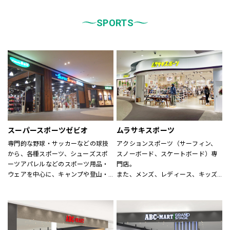
統一しております。
また、メンズ、ウィメンズ、キッズ
などをゾーンに分けて配置し、広
SPORTS
く、明るい店舗で快適なお買物をし
ていただけるよう心がけておりま
す。
どうぞご来店ください。
スーパースポーツゼビオ
ムラサキスポーツ
専門的な野球・サッカーなどの球技
アクションスポーツ（サーフィン、
から、各種スポーツ、シューズスポ
スノーボード、スケートボード）専
ーツアパレルなどのスポーツ用品・
門店。
ウェアを中心に、キャンプや登山・
また、メンズ、レディース、キッズ
スキー・スノーボードなどのシーズ
アパレルからシューズ、時計、サン
ンスポーツまで、広い売場に豊富な
グラス、雑貨に至るまで、アクショ
商品を揃えた大型総合スポーツ専門
ンスポーツに関わる世界の有名ブラ
店です。
ンドが揃います。
スポーツナビゲーターを合言葉に、
アクションスポーツスペシャリスト