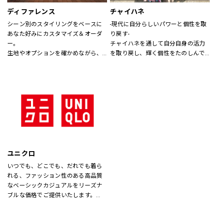
ディファレンス
チャイハネ
シーン別のスタイリングをベースに
-現代に自分らしいパワーと個性を取
あなた好みにカスタマイズ＆オーダ
り戻す-
ー。
チャイハネを通して自分自身の活力
生地やオプションを確かめながら、
を取り戻し、輝く個性をたのしんで
プロのテイラーに相談できます。
もらいたい。
シーズンでのテーマを通じて、ライ
フスタイル提案や価値観の共有を計
り、現代生活において、必要な活気
を取り戻す力になりたいと考えてい
ます。
ユニクロ
いつでも、どこでも、だれでも着ら
れる、ファッション性のある高品質
なベーシックカジュアルをリーズナ
ブルな価格でご提供いたします。
店内は「白い空間」「清潔感」「ク
リア感」をキーワードとして店内を