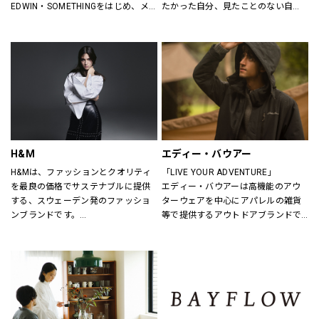
EDWIN・SOMETHINGをはじめ、メ
たかった自分、見たことのない自
ンズ・レディースのデニムを中心に
分。誰だって、まいにち新しい自分
オーセンティックなアイテムからト
に出会える。旬で、心地よい服を。
レンドアイテムまで豊富なランナッ
いまの気分で、もっと自由に。GU
プを取り揃えます。
は、自由。
H&M
エディー・バウアー
H&Mは、ファッションとクオリティ
「LIVE YOUR ADVENTURE」
を最良の価格でサステナブルに提供
エディー・バウアーは高機能のアウ
する、スウェーデン発のファッショ
ターウェアを中心にアパレルの雑貨
ンブランドです。
等で提供するアウトドアブランドで
レディス、メンズ、ベビー/キッズま
す。
で幅広い商品を揃え、あらゆるお客
100年以上にわたり、エディー・バ
さまをお迎えしています。
ウアーは人々が「冒険を生きる」こ
とにインスピレーションを与え続け
H&Mお問い合わせ窓口: 
てきました。
https://lin.ee/k1gDN7M（LINEでの
アウトドア・ライフスタルウェア等
お問い合わせ）
の幅広いアイテムをメンズ・ウィメ