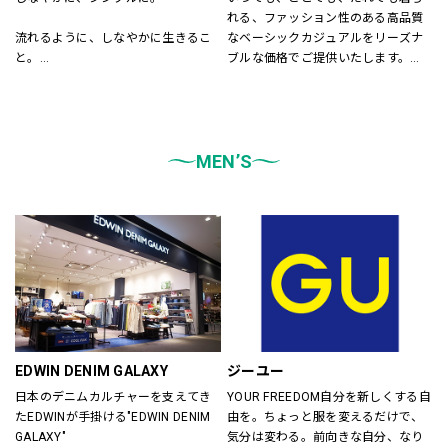
れる、ファッション性のある高品質
流れるように、しなやかに生きるこ
なベーシックカジュアルをリーズナ
と。
ブルな価格でご提供いたします。
飾りすぎず、自然体でいること。
店内は「白い空間」「清潔感」「ク
LEPSIMはそんな「シンプル」さを大
リア感」をキーワードとして店内を
切に、
統一しております。
あらゆる自分を自由に楽しむ
また、メンズ、ウィメンズ、キッズ
大人女性に似合うスタイルを提案し
MEN’S
などをゾーンに分けて配置し、広
ます。
く、明るい店舗で快適なお買物をし
ていただけるよう心がけておりま
す。
どうぞご来店ください。
EDWIN DENIM GALAXY
ジーユー
日本のデニムカルチャーを支えてき
YOUR FREEDOM自分を新しくする自
たEDWINが手掛ける"EDWIN DENIM 
由を。ちょっと服を変えるだけで、
GALAXY"
気分は変わる。前向きな自分、なり