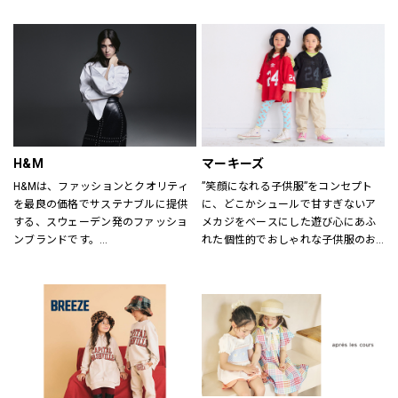
ていただけるよう心がけておりま
す。
どうぞご来店ください。
H&M
マーキーズ
H&Mは、ファッションとクオリティ
”笑顔になれる子供服”をコンセプト
を最良の価格でサステナブルに提供
に、どこかシュールで甘すぎないア
する、スウェーデン発のファッショ
メカジをベースにした遊び心にあふ
ンブランドです。
れた個性的でおしゃれな子供服のお
レディス、メンズ、ベビー/キッズま
店です。
で幅広い商品を揃え、あらゆるお客
さまをお迎えしています。
H&Mお問い合わせ窓口: 
https://lin.ee/k1gDN7M（LINEでの
お問い合わせ）