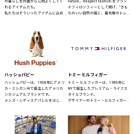
の暮らしを内面から心地よくしてく
nature，Respect fashion.をブラン
れるアイテムたち。
ドフィロソフィーとして掲げ、“きも
私たちはそういったアイテムに込め
ちのいい自然の風と、最先端のトレ
られた、思いを伝える橋渡し役とし
ンドの風。
て、また、ファッションを通した
そんなふたつの心地よさを感じられ
「新しい価値観へのドア」を開く案
るような、健康的で、スタイリッシ
内役として、日々の暮らしの中で大
ュなライフスタイル”を提案するブラ
切なものを一緒に見つけていきたい
ンドです。
と考えています。
あなたらしいスタイル、あなたにと
ってのベーシックを、DOORSへ探し
にきてください。
ハッシュパピー
トミー ヒルフィガー
ハッシュパピーは、1958年にアメリ
トミー ヒルフィガーは、1985年に
カ・ミシガン州で誕生したアメリカ
NYで誕生したプレミアム・ライフス
ンカジュアルブランドです。
タイルブランド。
メンズ・レディスアパレルをはじ
デザイナーのトミー・ヒルフィガー
め、靴・雑貨などトータルなファッ
が慣れ親しんだ東海岸のクラシッ
ションを取り揃えています。
ク・アメリカン・クールなスタイル
定期的にお得なキャンペーンも開
にモダンなツイストを加えた、遊び
催！皆様のご来店を心よりお待ちし
心と上品さが特徴です。
ております！