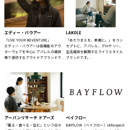
エディー・バウアー
LAKOLE
「LIVE YOUR ADVENTURE」
「あたりまえを、素敵に。」をコン
エディー・バウアーは高機能のアウ
セプトに、アパレル、グロサリー、
ターウェアを中心にアパレルの雑貨
生活雑貨を展開するライフスタイル
等で提供するアウトドアブランドで
ブランドです。
す。
あたりまえとなっている日用品だか
100年以上にわたり、エディー・バ
らこそ、もっと手軽に、もっと素敵
ウアーは人々が「冒険を生きる」こ
にしていきたいと考えています。
とにインスピレーションを与え続け
てきました。
アウトドア・ライフスタルウェア等
の幅広いアイテムをメンズ・ウィメ
ンズ・ユニセックスにて展開してお
ります。
アーバンリサーチ ドアーズ
ベイフロー
「着る・食べる・住む」という日々
BAYFLOW（ベイフロー）はRespect 