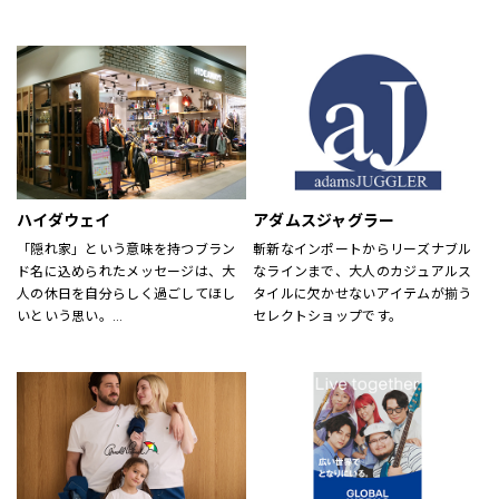
め、靴・雑貨などトータルなファッ
が慣れ親しんだ東海岸のクラシッ
ションを取り揃えています。
ク・アメリカン・クールなスタイル
定期的にお得なキャンペーンも開
にモダンなツイストを加えた、遊び
催！皆様のご来店を心よりお待ちし
心と上品さが特徴です。
ております！
ハイダウェイ
アダムスジャグラー
「隠れ家」という意味を持つブラン
斬新なインポートからリーズナブル
ド名に込められたメッセージは、大
なラインまで、大人のカジュアルス
人の休日を自分らしく過ごしてほし
タイルに欠かせないアイテムが揃う
いという思い。
セレクトショップです。
それを象徴するようなメンズアイテ
ムを揃えています。