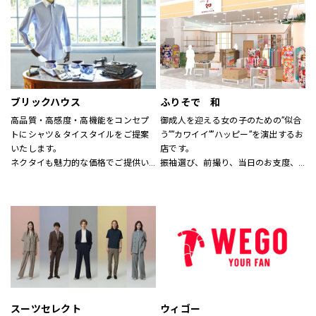
す。
なれる服を。
※イーアスつくば店ではキッズの取
心地よさや好感を大切にした
扱いはございません。
“Good Feeling Wear”で
そんなつながりを、笑顔を、つくり
続けます。
ブリックハウス
ふりそで 和
Live together
高品質・高感度・高機能をコンセプ
御成人を迎える女の子のための”似合
ともに生きよう
トにシャツ＆タイスタイルをご提案
う””カワイイ””ハッピー”を演出するお
いたします。
店です。
ネクタイも魅力的な価格でご提供い
振袖選び、前撮り、当日のお支度、
たします。
全てお任せ！
サイズのわからない方には、採寸も
1880年創業の老舗着物屋さんが提案
いたします。
する新しい振袖専門店。
スタッフにお気軽にお声かけくださ
コーディネートは自由自在。
い。
あなただけのオンリーワンをお手伝
いします。
スーツセレクト
ウィゴー