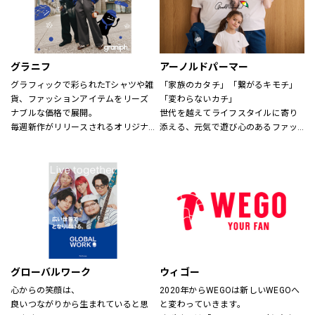
グラニフ
アーノルドパーマー
グラフィックで彩られたTシャツや雑
「家族のカタチ」「繋がるキモチ」
貨、ファッションアイテムをリーズ
「変わらないカチ」
ナブルな価格で展開。
世代を越えてライフスタイルに寄り
毎週新作がリリースされるオリジナ
添える、元気で遊び心のあるファッ
ルデザインから、アーティスト作
ションを。
品・絵本・音楽・アニメなどの多様
時代、世代を問わずに世界中で愛さ
なコラボレーションまで、
れている「アーノルド パーマー」で
幅広い年代にお楽しみいただける、
す。
さまざまなグラフィックアイテムを
取り揃えてお待ちしております。
※イーアスつくば店ではキッズの取
扱いはございません。
グローバルワーク
ウィゴー
心からの笑顔は、
2020年からWEGOは新しいWEGOへ
良いつながりから生まれていると思
と変わっていきます。