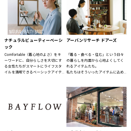
結婚式、お別れ、パーティー、そし
毎日着れるシンプルなものからデザ
てちょっとしたお出かけなど
インにこだわった商品、そして最新
特別な日も、日常も様々なシーンで
のお値打ちファッションも用意して
着まわせるアイテムをトータルに
います。
提案する新しいフォーマルコンセプ
特別なルートで仕入れた商品にきっ
トショップ。
と満足いただけるはずです。
ナチュラルビューティーベーシ
アーバンリサーチ ドアーズ
礼服、喪服、パーティードレス、ロ
ック
ングドレス、ブライダルドレス、セ
Comfortable（着心地のよさ）をキ
「着る・食べる・住む」という日々
レモニースーツ、アクセサリー等、
ーワードに、自分らしさを大切にす
の暮らしを内面から心地よくしてく
フォーマルアイテムをトータルコー
る女性たちがスマートにライフスタ
れるアイテムたち。
ディネートで提案させていただきま
イルを満喫できるベーシックアイテ
私たちはそういったアイテムに込め
す。
ムを揃えています。
られた、思いを伝える橋渡し役とし
7号から19号までサイズバリエーシ
程よくトレンドを取り入れたライン
て、また、ファッションを通した
ョンも豊富に取り揃えてお待ちして
ナップを、自在なコーディネートを
「新しい価値観へのドア」を開く案
おります。
楽しめる幅広い商品展開により、オ
内役として、日々の暮らしの中で大
ンからオフまでをサポートします。
切なものを一緒に見つけていきたい
と考えています。
あなたらしいスタイル、あなたにと
ってのベーシックを、DOORSへ探し
にきてください。