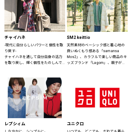
ザインします。
チャイハネ
SM2 keittio
-現代に自分らしいパワーと個性を取
天然素材のベーシック感と着心地の
り戻す-
良いぬくもり感ある「samansa 
チャイハネを通して自分自身の活力
Mos2」、カラフルで楽しい商品のキ
を取り戻し、輝く個性をたのしんで
ッズブランド「Lagom」、親子が楽
もらいたい。
しく過ごすカジュアルな暮らしの空
シーズンでのテーマを通じて、ライ
間を提案します。
フスタイル提案や価値観の共有を計
り、現代生活において、必要な活気
を取り戻す力になりたいと考えてい
ます。
レプシィム
ユニクロ
しなやかに、シンプルに。
いつでも、どこでも、だれでも着ら