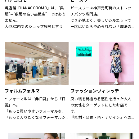
ハナゴロモ
ビースリー
当店舗「HANAGOROMO」は、”呉
ビースリーは神戸元町発のストレッ
服”＝”敷居の高い高級店”　ではあり
チパンツ専門店。
ません。
はき心地よく、美しいシルエットで
大型SC内でのショップ展開と言う利
一度はいたらやめられない「魔法の
点を活かし、明るく、どなたでも気
パンツ」と呼ばれるほど。
軽に立ち寄って頂ける店舗作りを目
シーズンごとに登場する、新デザイ
指しています。
ンや限定カラーも人気です。
ローマ字屋号や店舗レイアウト等も
サイズも3号～21号と豊富に揃いま
若い感性を生かし、幅広い年齢層の
す。（カラーにより異なります）
お客様を対象にした店舗となってい
ショップでは、パンツフィッターが
ます。
一人ひとりに合わせたパンツ探しの
また、品揃えについても振袖、訪問
お手伝いや、きれいに見えるはき方
着、袋帯　等様々な高級呉服の品々
をアドバイスいたします。
を驚くほどの超破格にてご奉仕致し
どうぞお気軽にお声掛け下さい。
フォルムフォルマ
ファッションヴィレッヂ
ます。
～フォーマルは「非日常」から「日
良い物を見極める感性を持った大人
皆さま是非ともお立ち寄り下さい。
常」へ。
の女性をターゲットにしたお店で
店舗スタッフ一同お待ち申し上げて
「もっと買いやすいフォーマルを」
す。
おります。
「もっと入りたくなるフォーマルシ
『素材・品質・色・デザイン』への
ョップを」
こだわりはもちろん、何よりも着心
そんなお客様の声からフォルムフォ
地の良さを徹底的に追求していま
ルマは生まれました。
す。