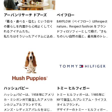
ンズ・ユニセックスにて展開してお
ります。
アーバンリサーチ ドアーズ
ベイフロー
「着る・食べる・住む」という日々
BAYFLOW（ベイフロー）はRespect 
の暮らしを内面から心地よくしてく
nature，Respect fashion.をブラン
れるアイテムたち。
ドフィロソフィーとして掲げ、“きも
私たちはそういったアイテムに込め
ちのいい自然の風と、最先端のトレ
られた、思いを伝える橋渡し役とし
ンドの風。
て、また、ファッションを通した
そんなふたつの心地よさを感じられ
「新しい価値観へのドア」を開く案
るような、健康的で、スタイリッシ
内役として、日々の暮らしの中で大
ュなライフスタイル”を提案するブラ
切なものを一緒に見つけていきたい
ンドです。
と考えています。
あなたらしいスタイル、あなたにと
ってのベーシックを、DOORSへ探し
にきてください。
ハッシュパピー
トミー ヒルフィガー
ハッシュパピーは、1958年にアメリ
トミー ヒルフィガーは、1985年に
カ・ミシガン州で誕生したアメリカ
NYで誕生したプレミアム・ライフス
ンカジュアルブランドです。
タイルブランド。
メンズ・レディスアパレルをはじ
デザイナーのトミー・ヒルフィガー