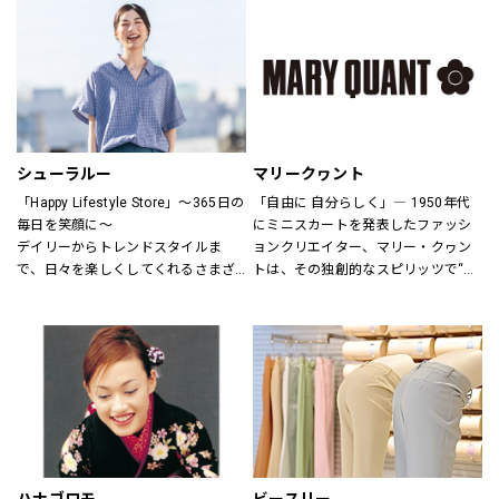
さまをお迎えしています。
ウアーは人々が「冒険を生きる」こ
とにインスピレーションを与え続け
H&Mお問い合わせ窓口: 
てきました。
https://lin.ee/k1gDN7M（LINEでの
アウトドア・ライフスタルウェア等
お問い合わせ）
の幅広いアイテムをメンズ・ウィメ
ンズ・ユニセックスにて展開してお
ります。
シューラルー
マリークヮント
「Happy Lifestyle Store」～365日の
「自由に 自分らしく」― 1950年代
毎日を笑顔に～
にミニスカートを発表したファッシ
デイリーからトレンドスタイルま
ョンクリエイター、マリー・クヮン
で、日々を楽しくしてくれるさまざ
トは、その独創的なスピリッツで“ス
まなアイテムをセレクトし、トータ
ウィンギングロンドン”という世界的
ルに提案するハッピーライフスタイ
なカルチャームーブメントを創り出
ルストア。
しました。
MARY QUANTのアイテムには、あり
のままの自分を表現し、今以上にい
きいきと輝いてほしいという想いが
込められています。
全ての女性に、自分らしさの創造と
直感を。