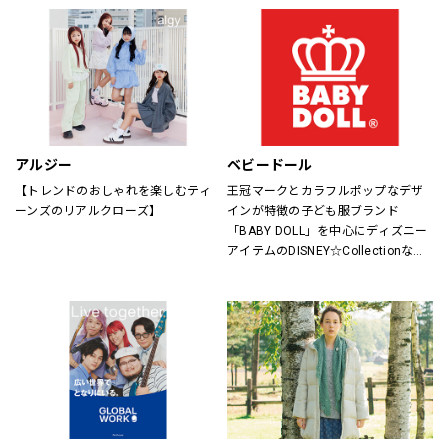
アルジー
ベビードール
【トレンドのおしゃれを楽しむティ
王冠マークとカラフルポップなデザ
ーンズのリアルクローズ】
インが特徴の子ども服ブランド
「BABY DOLL」を中心にディズニー
アイテムのDISNEY☆Collectionなど
キャラアイテムも充実。
サイズもベビーは新生児からキッズ
は150cmまで、大人はXLサイズまで
取り揃えているので、ご家族で楽し
めるペアアイテムもラインナップし
たファミリーカジュアルブランドで
す。