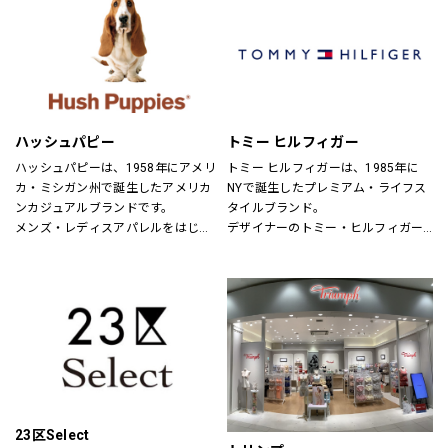
パドカレ（pas de calais）、ヴラス
ブラム（Vlas Blomme）、グプティ
ハ(GUPTIHA)、コットンハウスアヤ
（CottonHouse Aya）、バスコ
(BASCO)、クロニクル(chronicle)、
ヌメ（nume）、ヴーム（vm）、ミ
ズイロインド（mizuiroind）、ミデ
ハッシュパピー
トミー ヒルフィガー
ィウミ（MidiUmi）、エトレリー
（etre relie）、ノンブルアンペール
ハッシュパピーは、1958年にアメリ
トミー ヒルフィガーは、1985年に
（NOMBRE IMPAIR）、フィルデフェ
カ・ミシガン州で誕生したアメリカ
NYで誕生したプレミアム・ライフス
ール（FIL DE FER）、秋霞堂（シュ
ンカジュアルブランドです。
タイルブランド。
ウカドウ）、アントゲージ
メンズ・レディスアパレルをはじ
デザイナーのトミー・ヒルフィガー
（ANTGAUGE）、マイカ&ディール
め、靴・雑貨などトータルなファッ
が慣れ親しんだ東海岸のクラシッ
（MICA&DEAL）、ブランバスク
ションを取り揃えています。
ク・アメリカン・クールなスタイル
（BLANC basque）、カーキ
定期的にお得なキャンペーンも開
にモダンなツイストを加えた、遊び
（KHA:KI）、ケレン（KELEN）、ラ
催！皆様のご来店を心よりお待ちし
心と上品さが特徴です。
プレ（RaPPELER）、ルシェルドハ
ております！
リス(le ciel deHARRISS)、トランジ
ットパーサッチ(TRANSIT PAR-
SUCH)、スタンプアンドダイアリー
(STAMP AND DIARY)、ユティリテ
(Utilite)、インディマーク
23区Select
(INDIMARK)、イェン(YENN)、シニヨ