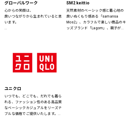
グローバルワーク
SM2 keittio
心からの笑顔は、
天然素材のベーシック感と着心地の
良いつながりから生まれていると思
良いぬくもり感ある「samansa 
います。
Mos2」、カラフルで楽しい商品のキ
ッズブランド「Lagom」、親子が楽
あなたが会いたい人に、もっと会い
しく過ごすカジュアルな暮らしの空
たくなる服を。
間を提案します。
あなたの大切な人と、もっと笑顔に
なれる服を。
心地よさや好感を大切にした
“Good Feeling Wear”で
そんなつながりを、笑顔を、つくり
続けます。
ユニクロ
Live together
いつでも、どこでも、だれでも着ら
ともに生きよう
れる、ファッション性のある高品質
なベーシックカジュアルをリーズナ
ブルな価格でご提供いたします。
店内は「白い空間」「清潔感」「ク
リア感」をキーワードとして店内を