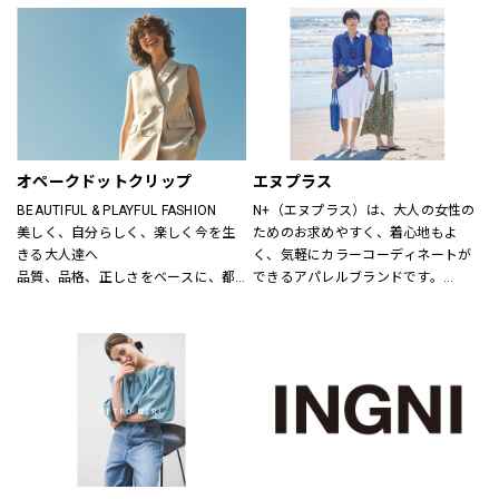
ニットだから、ひたすら心地いい靴
り小物品まで取り揃え、ファッショ
「steppi（ステッピ）」
ンをトータルで提案しています。
公式オンラインストア「ONWARD 
CROSSET」でお選びいただいた商品
を取り寄せて、店舗にてご試着、ご
購入いただける「クリック&トライ」
も対応しております。
オペークドットクリップ
エヌプラス
BEAUTIFUL & PLAYFUL FASHION
N+（エヌプラス）は、大人の女性の
美しく、自分らしく、楽しく今を生
ためのお求めやすく、着心地もよ
きる大人達へ
く、気軽にカラーコーディネートが
品質、品格、正しさをベースに、都
できるアパレルブランドです。
会的で洗練された、良質なライフス
体形の変化にも対応できる豊富なサ
タイルとファッションの楽しさ、新
イズやパターン、日常でのお手入れ
しさとの出会いを提案します
が簡単なアイテムなどを提案しま
す。