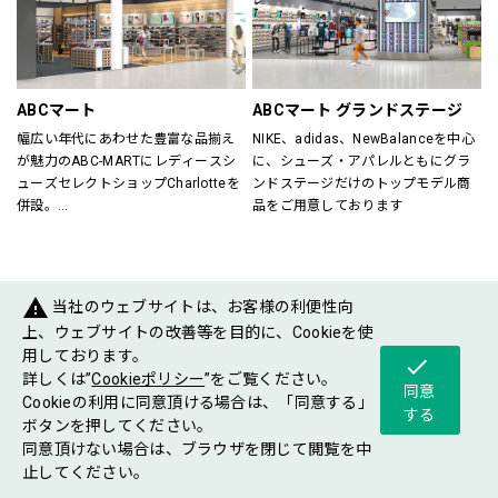
すべてのスポーツを楽しむ方をサポ
が在籍していますので、ビギナーの
ート！
方からエキスパートの方までお任せ
スポーツに関する悩み事、困り事な
下さい。
どぜひご相談下さい。
各種シーズン毎にさまざまなイベン
ご年配の方からお子様まで、安心し
トも開催していますので是非ご来店
ABCマート
ABCマート グランドステージ
てご来店いただけるスポーツショッ
お待ちしております。
幅広い年代にあわせた豊富な品揃え
NIKE、adidas、NewBalanceを中心
プです。
が魅力のABC-MARTにレディースシ
に、シューズ・アパレルともにグラ
ューズセレクトショップCharlotteを
ンドステージだけのトップモデル商
Victoria Golf／029-868-7162
併設。
品をご用意しております
ABC-MARTがプロデュースするシュ
ーズショップが一度に楽しめるお店
です。
warning
当社のウェブサイトは、お客様の利便性向
FASHIONGOODS
上、ウェブサイトの改善等を目的に、Cookieを使
用しております。
check
詳しくは”
Cookieポリシー
”をご覧ください。
同意
Cookieの利用に同意頂ける場合は、「同意する」
する
ボタンを押してください。
同意頂けない場合は、ブラウザを閉じて閲覧を中
ショップ
フロア
ショップ
止してください。
グルメ
イベント
案内
マップ
ニュース