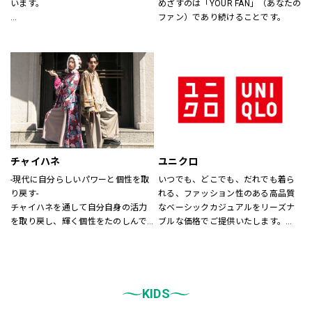
います。
めざすのは「YOUR FAN」（あなたの
ファン）であり続けることです。
あなたが会いたい人に、もっと会い
たくなる服を。
あなたの大切な人と、もっと笑顔に
なれる服を。
心地よさや好感を大切にした
“Good Feeling Wear”で
そんなつながりを、笑顔を、つくり
続けます。
チャイハネ
ユニクロ
Live together
-現代に自分らしいパワーと個性を取
いつでも、どこでも、だれでも着ら
ともに生きよう
り戻す-
れる、ファッション性のある高品質
チャイハネを通して自分自身の活力
なベーシックカジュアルをリーズナ
を取り戻し、輝く個性をたのしんで
ブルな価格でご提供いたします。
もらいたい。
店内は「白い空間」「清潔感」「ク
シーズンでのテーマを通じて、ライ
リア感」をキーワードとして店内を
フスタイル提案や価値観の共有を計
統一しております。
り、現代生活において、必要な活気
また、メンズ、ウィメンズ、キッズ
を取り戻す力になりたいと考えてい
KIDS
などをゾーンに分けて配置し、広
ます。
く、明るい店舗で快適なお買物をし