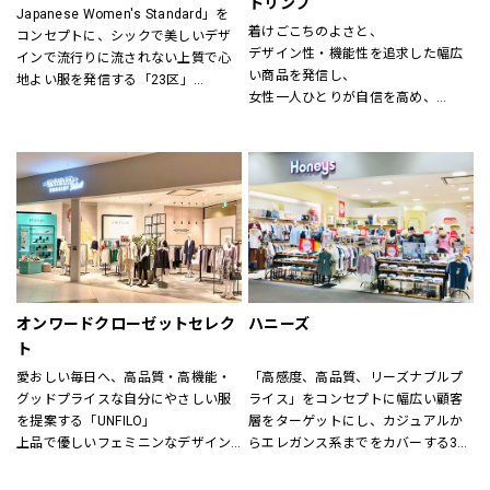
トリンプ
Japanese Women's Standard」を
ン(CHIGNON)、ナチュラルランドリ
着けごこちのよさと、
コンセプトに、シックで美しいデザ
ー(NATURAL LAUNDRY)、グリン
デザイン性・機能性を追求した幅広
インで流行りに流されない上質で心
(grin)、トリッペン（trippen）、カン
い商品を発信し、
地よい服を発信する「23区」
ペール（CAMPER）、ユウコイマニ
女性一人ひとりが自信を高め、
「すべての女性の笑顔のために」大
シ（yuko imanishi+）、ボンメゾン
美しく前向きに毎日を過ごすための
人の女性に向けた自然体で輝くワー
（Bonne Maison）、モキップ
お手伝いをいたします。
ドローブを提案する「自由区」
（MOQUIP）、チーバ（CI-VA）、ク
進化し続ける伝統を原点に、常に時
レドラン（CLEDRAN）、アンパサン
代性にマッチした「ネクスト・トラ
ド（Ampersand）、ヒラメキ
ッド」のライフスタイルを提案する
（HIRAMEKI）、ビュレ
「J.PRESS」
（BEAURE）、ポンタタ
（POMTATA）、カンポマッジ
公式オンラインストア「ONWARD 
（CAMPOMAGGI）、ラノジュエリー
CROSSET」でお選びいただいた商品
（Lano）、コズリ（Causerie）、サ
を取り寄せて、店舗にてご試着、ご
オンワードクローゼットセレク
ハニーズ
ンリット（Sunlit）、タビトジュエリ
購入いただける「クリック&トライ」
ー（Tabito Jewelry）、マレット
ト
も対応しております。
(Mallet)
愛おしい毎日へ、高品質・高機能・
「高感度、高品質、リーズナブルプ
グッドプライスな自分にやさしい服
ライス」をコンセプトに幅広い顧客
を提案する「UNFILO」
層をターゲットにし、カジュアルか
上品で優しいフェミニンなデザイン
らエレガンス系までをカバーする3ブ
のスタイルにトレンドエッセンスを
ランドで展開しています。
加えた「any SiS」
また、洋服だけでなく雑貨や身の回