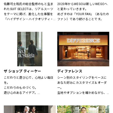
佐藤可士和氏の総合監修のもと生ま
2020年からWEGOは新しいWEGOへ
れたSUIT SELECTは、リアルスーツ
と変わっていきます。
をテーマに掲げ、進化した仕事服を
めざすのは「YOUR FAN」（あなたの
「ハイデザイン・ハイクオリティ・
ファン）であり続けることです。
ロープライス」にて実現し、ファッ
ションとしてだけの服ではなく、新
しいビジネスユースな仕事服として
提案しています。
“選ぶ・着る・楽しむ”をテーマに
「合理的に選ぶ事」「楽しく選ぶ
事」その両者がまったく矛盾しない
事を証明する、スーツの新しい買い
方そのものをデザインしたショップ
です。
ザ ショップ ティーケー
ディファレンス
こだわりと遊び心で、心地よい毎日
シーン別のスタイリングをベースに
を。
あなた好みにカスタマイズ＆オーダ
こだわりのものづくり。
ー。
遊び心のあるアイデア。
生地やオプションを確かめながら、
嬉しいプライス。
プロのテイラーに相談できます。
そして、みんなの笑顔。
THE SHOP TKは、心地よい毎日をデ